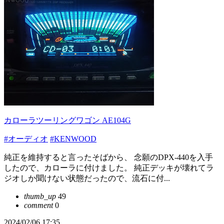
カローラツーリングワゴン AE104G
#オーディオ
#KENWOOD
純正を維持すると言ったそばから、 念願のDPX-440を入手
したので、カローラに付けました。 純正デッキが壊れてラ
ジオしか聞けない状態だったので、流石に付...
thumb_up
49
comment
0
2024/02/06 17:35