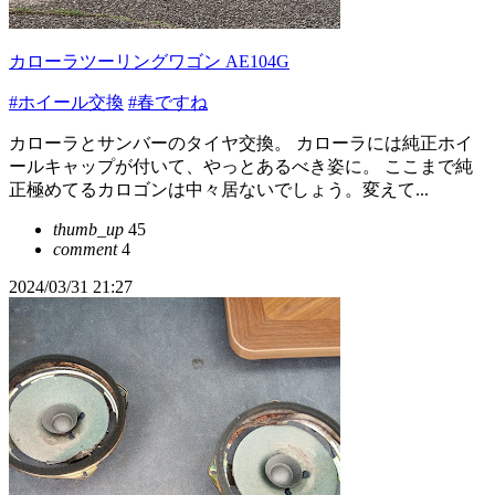
カローラツーリングワゴン AE104G
#ホイール交換
#春ですね
カローラとサンバーのタイヤ交換。 カローラには純正ホイ
ールキャップが付いて、やっとあるべき姿に。 ここまで純
正極めてるカロゴンは中々居ないでしょう。変えて...
thumb_up
45
comment
4
2024/03/31 21:27