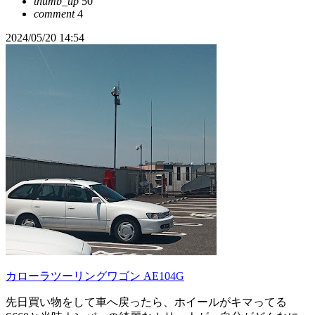
thumb_up
50
comment
4
2024/05/20 14:54
カローラツーリングワゴン AE104G
先日買い物をして車へ戻ったら、ホイールがキマってる