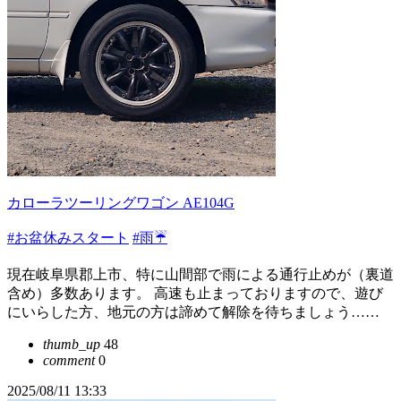
カローラツーリングワゴン AE104G
#お盆休みスタート
#雨☔
現在岐阜県郡上市、特に山間部で雨による通行止めが（裏道
含め）多数あります。 高速も止まっておりますので、遊び
にいらした方、地元の方は諦めて解除を待ちましょう……
thumb_up
48
comment
0
2025/08/11 13:33