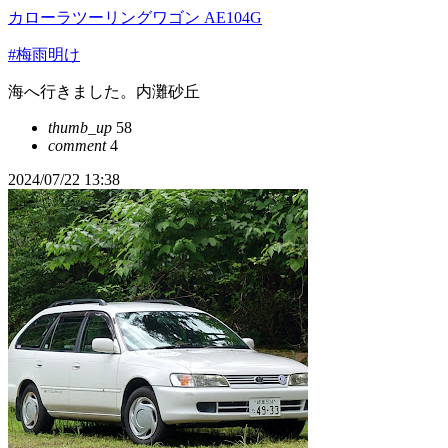
カローラツーリングワゴン AE104G
#梅雨明け
海へ行きました。内灘砂丘
thumb_up
58
comment
4
2024/07/22 13:38