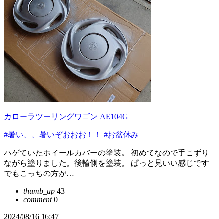
カローラツーリングワゴン AE104G
#暑い、、暑いぞおおお！！
#お盆休み
ハゲていたホイールカバーの塗装。 初めてなので手こずり
ながら塗りました。後輪側を塗装。 ぱっと見いい感じです
でもこっちの方が…
thumb_up
43
comment
0
2024/08/16 16:47