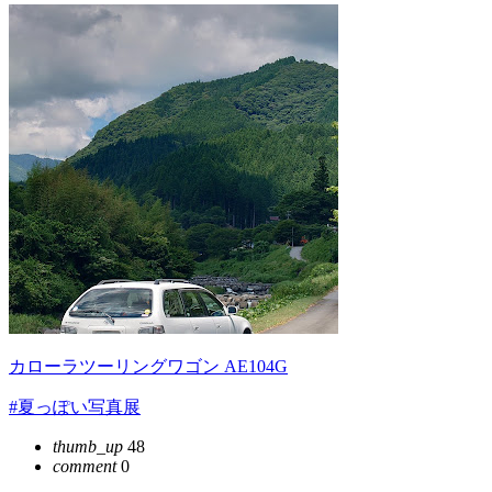
カローラツーリングワゴン AE104G
#夏っぽい写真展
thumb_up
48
comment
0