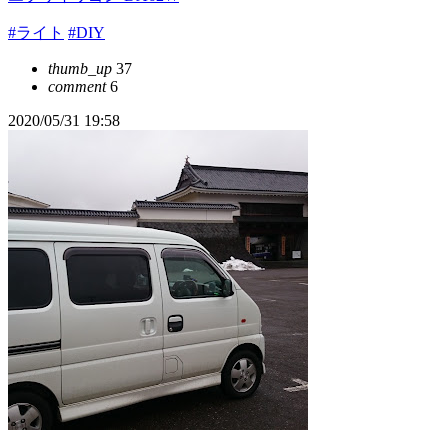
#ライト
#DIY
thumb_up
37
comment
6
2020/05/31 19:58