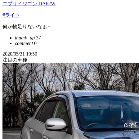
エブリイワゴン DA62W
#ライト
何か物足りないなぁ～
thumb_up
37
comment
0
2020/05/31 19:50
注目の車種