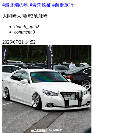
#最北端の地
#青森遠征
#自走旅行
大間崎大間崎2竜飛崎
thumb_up
52
comment
0
2026/07/21 14:52