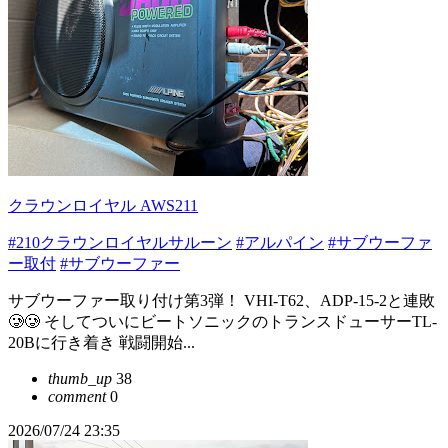
クラウンロイヤル AWS211
#210クラウンロイヤルサルーン
#アルパイン
#サブウーファ
ー取付
#サブウーファー
サブウーファー取り付け第3弾！ VHI-T62、ADP-15-2と連敗
🥲🥲 そしてついにビートソニックのトランスドューサーTL-
20Bに行き着き 戦闘開始...
thumb_up
38
comment
0
2026/07/24 23:35