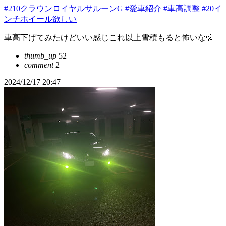
#210クラウンロイヤルサルーンG
#愛車紹介
#車高調整
#20イ
ンチホイール欲しい
車高下げてみたけどいい感じこれ以上雪積もると怖いな💦
thumb_up
52
comment
2
2024/12/17 20:47