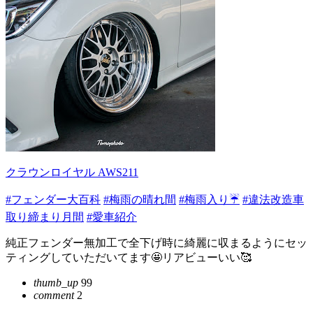
クラウンロイヤル AWS211
#フェンダー大百科
#梅雨の晴れ間
#梅雨入り☔
#違法改造車
取り締まり月間
#愛車紹介
純正フェンダー無加工で全下げ時に綺麗に収まるようにセッ
ティングしていただいてます🤩リアビューいい🥰
thumb_up
99
comment
2