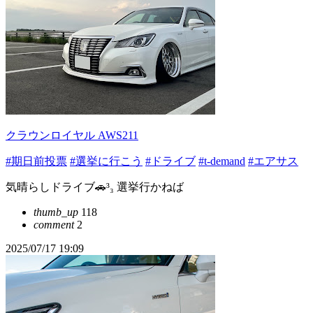
クラウンロイヤル AWS211
#期日前投票
#選挙に行こう
#ドライブ
#t-demand
#エアサス
気晴らしドライブ🚗³₃ 選挙行かねば
thumb_up
118
comment
2
2025/07/17 19:09