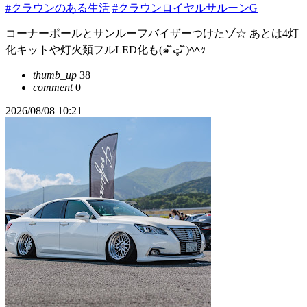
#クラウンのある生活
#クラウンロイヤルサルーンG
コーナーポールとサンルーフバイザーつけたゾ☆ あとは4灯
化キットや灯火類フルLED化も(๑ ิټ ิ)ﾍﾍｯ
thumb_up
38
comment
0
2026/08/08 10:21