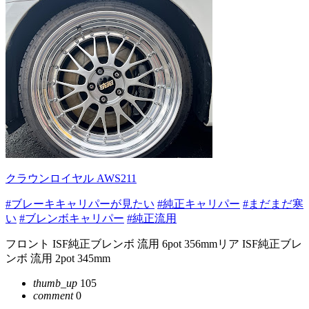
クラウンロイヤル AWS211
#ブレーキキャリパーが見たい
#純正キャリパー
#まだまだ寒
い
#ブレンボキャリパー
#純正流用
フロント ISF純正ブレンボ 流用 6pot 356mmリア ISF純正ブレ
ンボ 流用 2pot 345mm
thumb_up
105
comment
0