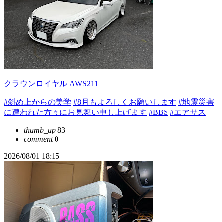
クラウンロイヤル AWS211
#斜め上からの美学
#8月もよろしくお願いします
#地震災害
に遭われた方々にお見舞い申し上げます
#BBS
#エアサス
thumb_up
83
comment
0
2026/08/01 18:15