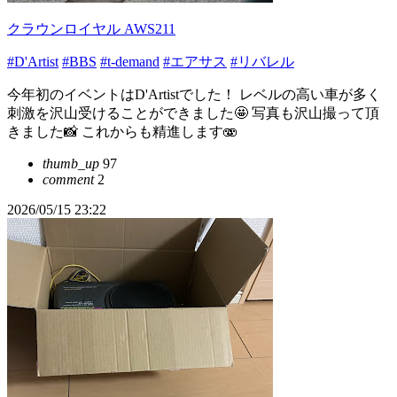
クラウンロイヤル AWS211
#D'Artist
#BBS
#t-demand
#エアサス
#リバレル
今年初のイベントはD'Artistでした！ レベルの高い車が多く
刺激を沢山受けることができました🤩 写真も沢山撮って頂
きました📸 これからも精進します🫨
thumb_up
97
comment
2
2026/05/15 23:22