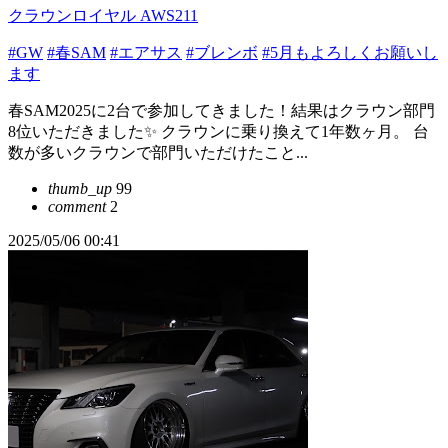
クラウンロイヤル AWS211
#GW
#春SAM
#エアサス
#ブレンボ
#5月もよろしくお願いし
ます
春SAM2025に2台で参加してきました！結果はクラウン部門
8位いただきました✨ クラウンに乗り換えて1年数ヶ月。 台
数が多いクラウンで部門いただけたこと...
thumb_up
99
comment
2
2025/05/06 00:41