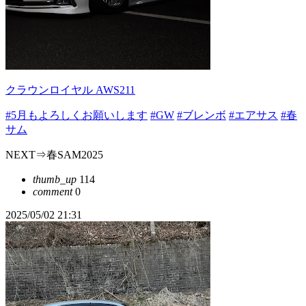
クラウンロイヤル AWS211
#5月もよろしくお願いします
#GW
#ブレンボ
#エアサス
#春
サム
NEXT⇒春SAM2025
thumb_up
114
comment
0
2025/05/02 21:31