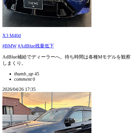
X3 M40d
#BMW
#AdBlue残量低下
AdBlue補給でディーラーへ。待ち時間は各種Mモデルを観察
しまくり。
thumb_up
45
comment
0
2026/04/26 17:35