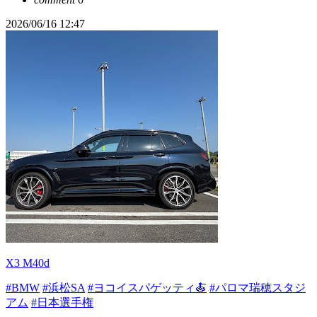
2026/06/16 12:47
X3 M40d
#BMW
#浜松SA
#ヨコイスパゲッティ🍝
#パロマ瑞穂スタジ
アム
#日本選手権