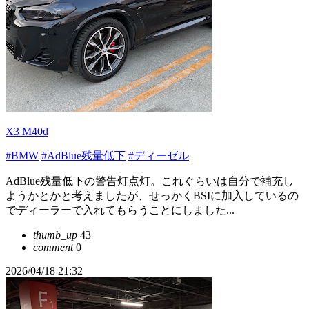
X3 M40d
#BMW
#AdBlue残量低下
#ディーゼル
AdBlue残量低下の警告灯点灯。これぐらいは自分で補充し
ようかとかと考えましたが、せっかくBSIに加入しているの
でディーラーで入れてもらうことにしました...
thumb_up
43
comment
0
2026/04/18 21:32