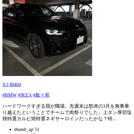
X3 M40d
#BMW
#IKEA
#叙々苑
ハードワークすぎる我が職場。先週末は怒涛の3月を無事乗
り越えたということでチームで肉祭りでした。上タン厚切塩
焼特選カルビ焼特選ネギサーロインだったかな？特...
thumb_up
51