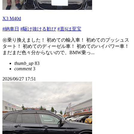
X3 M40d
#納車日
#駆け抜ける歓び
#直6は至宝
㊗️乗り換えました！ 初めての輸入車！ 初めてのプッシュス
タート！ 初めてのディーゼル車！ 初めてのハイパワー車！
まだまだ色々分からないので、BMW乗っ...
thumb_up
83
comment
3
2026/06/27 17:51