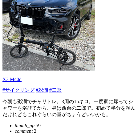
X3 M40d
#サイクリング
#彩湖
#二郎
今朝も彩湖でチャリトレ。3周の15キロ。一度家に帰ってシ
ャワーを浴びてから、昼は西台の二郎で。初めて半分を頼ん
だけれどもこれぐらいの量がちょうどいいかも。
thumb_up
59
comment
2