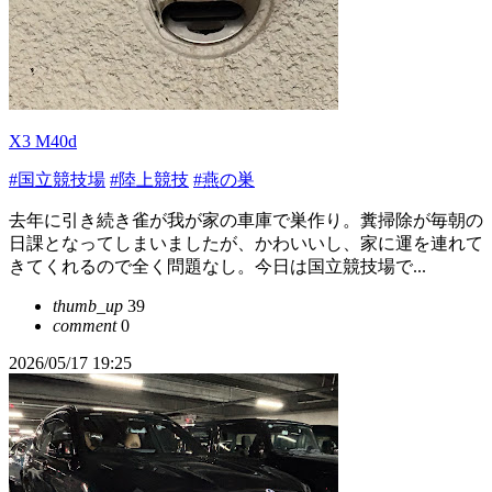
X3 M40d
#国立競技場
#陸上競技
#燕の巣
去年に引き続き雀が我が家の車庫で巣作り。糞掃除が毎朝の
日課となってしまいましたが、かわいいし、家に運を連れて
きてくれるので全く問題なし。今日は国立競技場で...
thumb_up
39
comment
0
2026/05/17 19:25