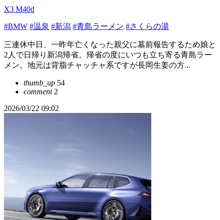
X3 M40d
#BMW
#温泉
#新潟
#青島ラーメン
#さくらの湯
三連休中日、一昨年亡くなった親父に墓前報告するため娘と
2人で日帰り新潟帰省。帰省の度にいつも立ち寄る青島ラー
メン。地元は背脂チャッチャ系ですが長岡生姜の方...
thumb_up
54
comment
2
2026/03/22 09:02