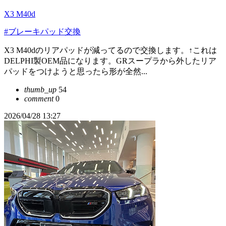
X3 M40d
#ブレーキパッド交換
X3 M40dのリアパッドが減ってるので交換します。↑これは
DELPHI製OEM品になります。GRスープラから外したリア
パッドをつけようと思ったら形が全然...
thumb_up
54
comment
0
2026/04/28 13:27