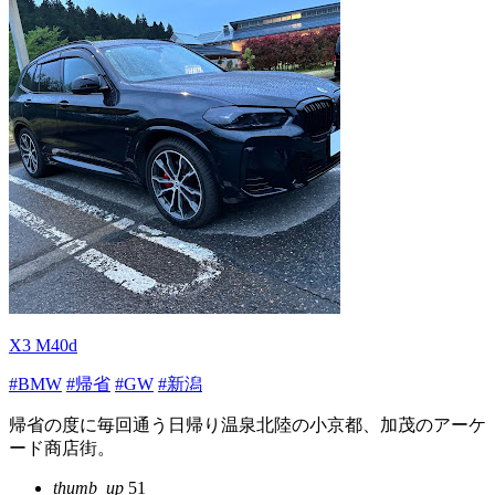
X3 M40d
#BMW
#帰省
#GW
#新潟
帰省の度に毎回通う日帰り温泉北陸の小京都、加茂のアーケ
ード商店街。
thumb_up
51