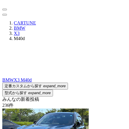
CARTUNE
BMW
X3
M40d
BMW
X3 M40d
定番カスタムから探す
expand_more
型式から探す
expand_more
みんなの新着投稿
236
件