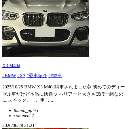
X3 M40d
#BMW
#X3
#愛車紹介
##納車
2025/10/25 BMW X3 M40d納車されました👍 初めてのディー
ゼル車だけど本当に快適☺️ ハリアーと大きさほぼ一緒なの
に スペック、、、申し...
thumb_up
95
comment
7
2026/06/28 21:21