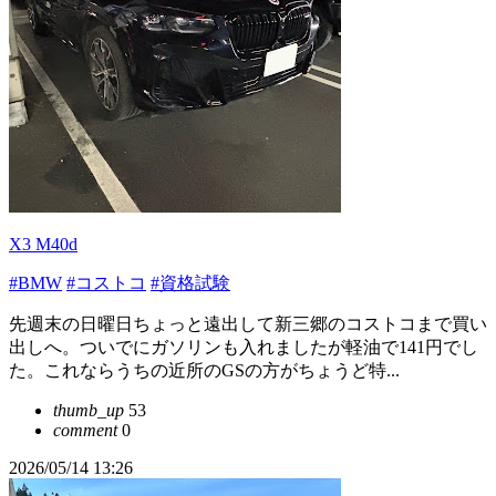
X3 M40d
#BMW
#コストコ
#資格試験
先週末の日曜日ちょっと遠出して新三郷のコストコまで買い
出しへ。ついでにガソリンも入れましたが軽油で141円でし
た。これならうちの近所のGSの方がちょうど特...
thumb_up
53
comment
0
2026/05/14 13:26