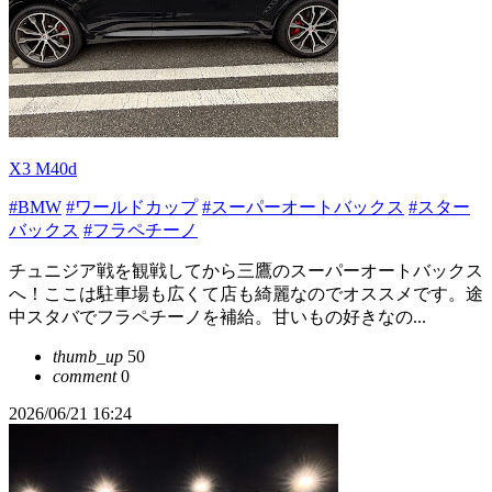
X3 M40d
#BMW
#ワールドカップ
#スーパーオートバックス
#スター
バックス
#フラペチーノ
チュニジア戦を観戦してから三鷹のスーパーオートバックス
へ！ここは駐車場も広くて店も綺麗なのでオススメです。途
中スタバでフラペチーノを補給。甘いもの好きなの...
thumb_up
50
comment
0
2026/06/21 16:24