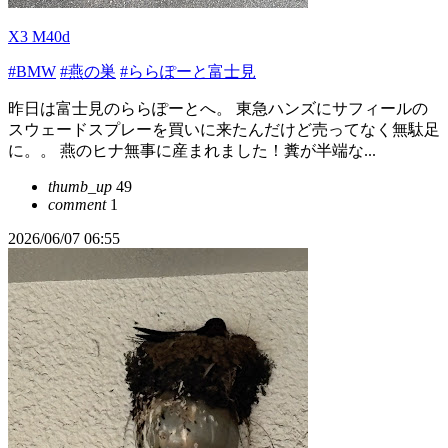
X3 M40d
#BMW
#燕の巣
#ららぽーと富士見
昨日は富士見のららぽーとへ。 東急ハンズにサフィールの
スウェードスプレーを買いに来たんだけど売ってなく無駄足
に。。 燕のヒナ無事に産まれました！糞が半端な...
thumb_up
49
comment
1
2026/06/07 06:55