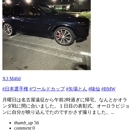
X3 M40d
#日本選手権
#ワールドカップ
#矢場とん
#味仙
#BMW
月曜日は名古屋遠征から午前2時過ぎに帰宅。なんとかオラ
ンダ戦に間に合いました。１日目の表彰式。オーロラビジョ
ンに自分が映り込んでたのですかさず撮りました。...
thumb_up
56
comment
0