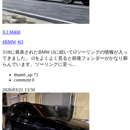
X3 M40d
#BMW
#i3
3/18に発表されたBMW i3に続いてi3ツーリングの情報が入っ
てきました。 i3をよくよく見ると前後フェンダーがかなり膨
らんでいます。ツーリングに至っ...
thumb_up
71
comment
0
2026/03/21 13:50