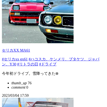
セリカXX MA61
#セリカxx gx61
#ハコスカ、ケンメリ、ブタケツ、ジャパ
ン、Y30
#リトラの日
#ドライブ
今年初ドライブ。雪降ってきた❄️
thumb_up
76
comment
0
2023/03/04 17:59