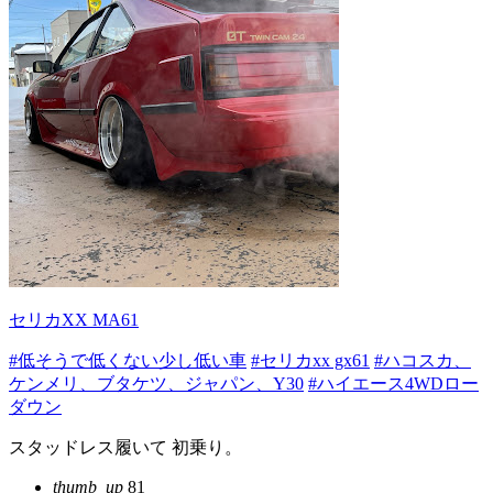
セリカXX MA61
#低そうで低くない少し低い車
#セリカxx gx61
#ハコスカ、
ケンメリ、ブタケツ、ジャパン、Y30
#ハイエース4WDロー
ダウン
スタッドレス履いて 初乗り。
thumb_up
81