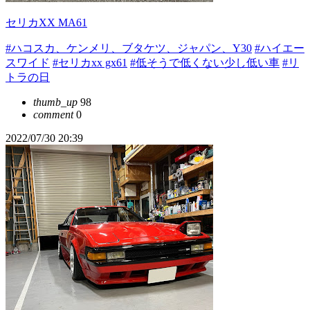
セリカXX MA61
#ハコスカ、ケンメリ、ブタケツ、ジャパン、Y30
#ハイエー
スワイド
#セリカxx gx61
#低そうで低くない少し低い車
#リ
トラの日
thumb_up
98
comment
0
2022/07/30 20:39