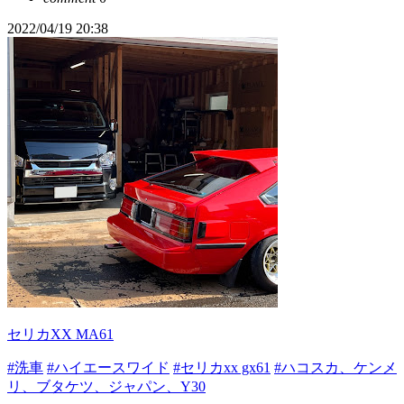
2022/04/19 20:38
セリカXX MA61
#洗車
#ハイエースワイド
#セリカxx gx61
#ハコスカ、ケンメ
リ、ブタケツ、ジャパン、Y30