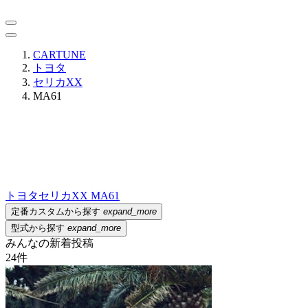
CARTUNE
トヨタ
セリカXX
MA61
トヨタ
セリカXX MA61
定番カスタムから探す
expand_more
型式から探す
expand_more
みんなの新着投稿
24
件