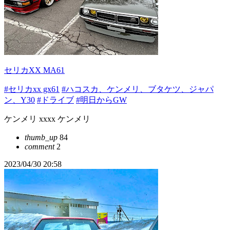
セリカXX MA61
#セリカxx gx61
#ハコスカ、ケンメリ、ブタケツ、ジャパ
ン、Y30
#ドライブ
#明日からGW
ケンメリ xxxx ケンメリ
thumb_up
84
comment
2
2023/04/30 20:58