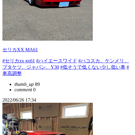
セリカXX MA61
#セリカxx gx61
#ハイエースワイド
#ハコスカ、ケンメリ、
ブタケツ、ジャパン、Y30
#低そうで低くない少し低い車
#
車高調整
thumb_up
89
comment
0
2022/06/26 17:34