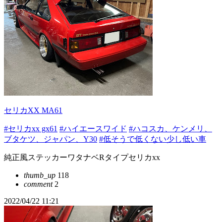
セリカXX MA61
#セリカxx gx61
#ハイエースワイド
#ハコスカ、ケンメリ、
ブタケツ、ジャパン、Y30
#低そうで低くない少し低い車
純正風ステッカーワタナベRタイプセリカxx
thumb_up
118
comment
2
2022/04/22 11:21