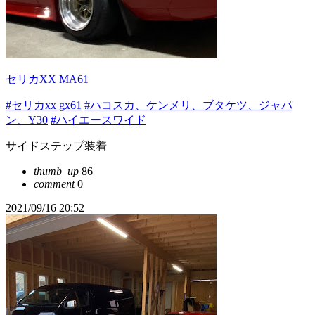
セリカXX MA61
#セリカxx gx61
#ハコスカ、ケンメリ、ブタケツ、ジャパ
ン、Y30
#ハイエースワイド
サイドステップ装着
thumb_up
86
comment
0
2021/09/16 20:52