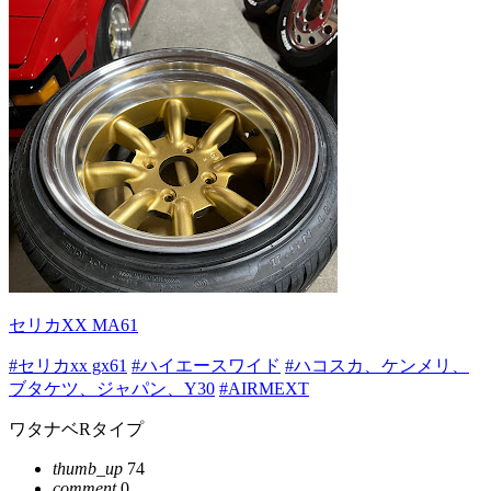
セリカXX MA61
#セリカxx gx61
#ハイエースワイド
#ハコスカ、ケンメリ、
ブタケツ、ジャパン、Y30
#AIRMEXT
ワタナベRタイプ
thumb_up
74
comment
0