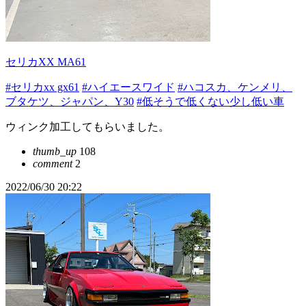
セリカXX MA61
#セリカxx gx61
#ハイエースワイド
#ハコスカ、ケンメリ、
ブタケツ、ジャパン、Y30
#低そうで低くない少し低い車
ウィンク加工してもらいました。
thumb_up
108
comment
2
2022/06/30 20:22