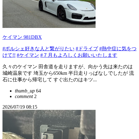
ケイマン 981DBX
#ポルシェ好きな人と繋がりたい
#ドライブ
#熱中症に気をつ
けて!!
#ケイマン
#７月もよろしくお願いいたします
久々のケイマン 田舎道を走りますが、向かう先は来たのは
城崎温泉です 埼玉から650km 半日走りっぱなしでしたが 流
石に仕事から帰宅して すぐ出たのはキツ...
thumb_up
64
comment
2
2026/07/19 08:15