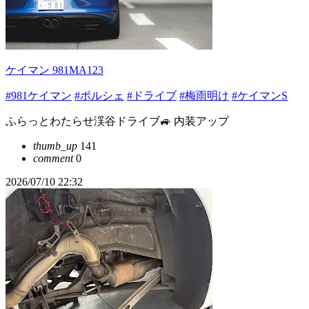
ケイマン 981MA123
#981ケイマン
#ポルシェ
#ドライブ
#梅雨明け
#ケイマンS
ふらっとわたらせ渓谷ドライブ🚙 内装アップ
thumb_up
141
comment
0
2026/07/10 22:32