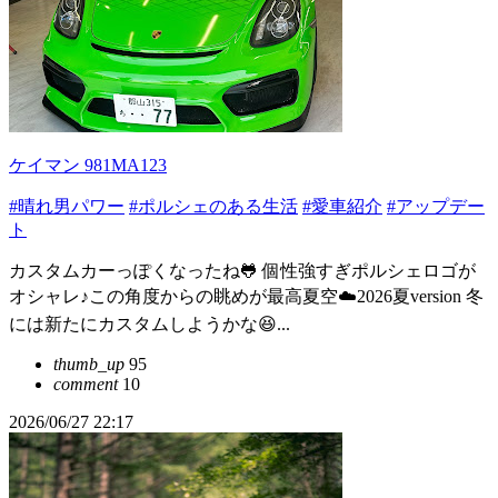
ケイマン 981MA123
#晴れ男パワー
#ポルシェのある生活
#愛車紹介
#アップデー
ト
カスタムカーっぽくなったね🐸 個性強すぎポルシェロゴが
オシャレ♪この角度からの眺めが最高夏空☁️2026夏version 冬
には新たにカスタムしようかな😆...
thumb_up
95
comment
10
2026/06/27 22:17