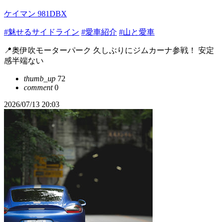
ケイマン 981DBX
#魅せるサイドライン
#愛車紹介
#山と愛車
📍奥伊吹モーターパーク 久しぶりにジムカーナ参戦！ 安定
感半端ない
thumb_up
72
comment
0
2026/07/13 20:03