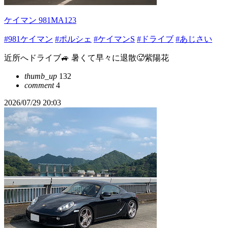
ケイマン 981MA123
#981ケイマン
#ポルシェ
#ケイマンS
#ドライブ
#あじさい
近所へドライブ🚙 暑くて早々に退散🥵紫陽花
thumb_up
132
comment
4
2026/07/29 20:03