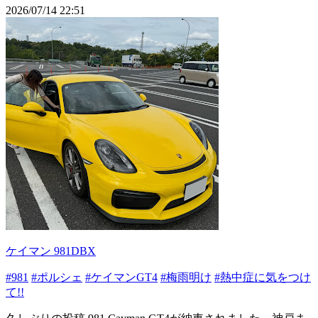
2026/07/14 22:51
ケイマン 981DBX
#981
#ポルシェ
#ケイマンGT4
#梅雨明け
#熱中症に気をつけ
て!!