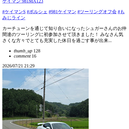
ケイマン 981MA123
#ケイマンS
#ポルシェ
#981ケイマン
#ツーリングオフ会
#も
みじライン
カーチューンを通じて知り合いになったシュガーさんのお仲
間達のツーリングに初参加させて頂きました！ みなさん気
さくな方々でとても充実した休日を過ごす事が出来...
thumb_up
128
comment
16
2026/07/21 21:29