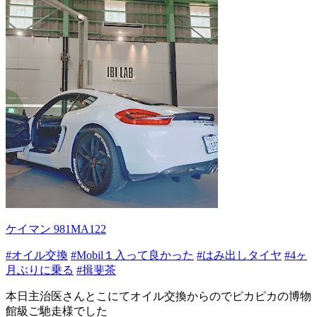
ケイマン 981MA122
#オイル交換
#Mobil１入って良かった
#はみ出しタイヤ
#4ヶ
月ぶりに乗る
#揖斐茶
本日主治医さんとこにてオイル交換からのでピカピカの博物
館級ご馳走様でした