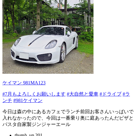
ケイマン 981MA123
#7月もよろしくお願いします
#大自然と愛車
#ドライブ
#ラ
ンチ
#981ケイマン
今日は森の中にあるカフェでランチ前回お客さんいっぱいで
入れなかったので、今回は一番乗り奥に庭あったんだピザと
パスタ自家製ジンジャーエール
thumb_up
201