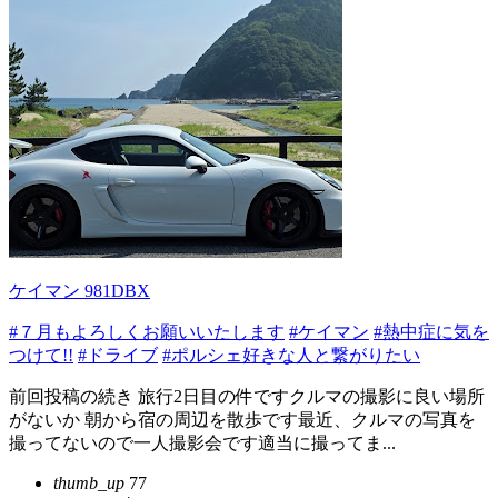
ケイマン 981DBX
#７月もよろしくお願いいたします
#ケイマン
#熱中症に気を
つけて!!
#ドライブ
#ポルシェ好きな人と繋がりたい
前回投稿の続き 旅行2日目の件ですクルマの撮影に良い場所
がないか 朝から宿の周辺を散歩です最近、クルマの写真を
撮ってないので一人撮影会です適当に撮ってま...
thumb_up
77