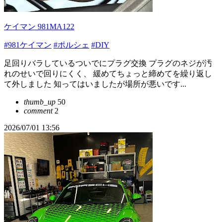
ケイマン 981MA122
#981ケイマン
#ポルシェ
#DIY
足回りバラしているついでにプラグ交換 プラグのネジが汚
れのせいで回りにくく、 緩めてちょっと締めてを繰り返し
て外しました 知ってはいましたが場所が悪いです...
thumb_up
50
comment
2
2026/07/01 13:56