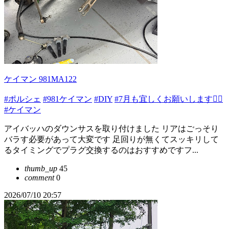
ケイマン 981MA122
#ポルシェ
#981ケイマン
#DIY
#7月も宜しくお願いします🙇‍♂️
#ケイマン
アイバッハのダウンサスを取り付けました リアはごっそり
バラす必要があって大変です 足回りが無くてスッキリして
るタイミングでプラグ交換するのはおすすめですフ...
thumb_up
45
comment
0
2026/07/10 20:57