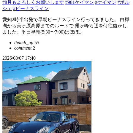
#8月もよろしくお願いします
#981ケイマン
#ケイマン
#ポル
シェ
#ビーナスライン
愛知2時半出発で早朝ビーナスライン行ってきました。 白樺
湖から美ヶ原高原までのルートで 霧ヶ峰ら辺を何往復かし
ました。平日早朝(5:30〜7:00)はほぼ...
thumb_up
55
comment
2
2026/08/07 17:40