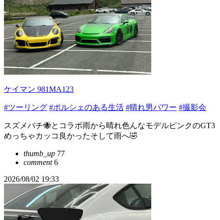
ケイマン 981MA123
#ツーリング
#ポルシェのある生活
#晴れ男パワー
#撮影会
スズメバチ🐝とコラボ雨から晴れ色んなモデルピンクのGT3
めっちゃカッコ良かったそして雨へ🤣
thumb_up
77
comment
6
2026/08/02 19:33