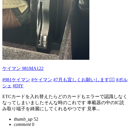
ケイマン 981MA122
#981ケイマン
#ケイマン
#7月も宜しくお願いします🙇‍♂️
#ポル
シェ
#DIY
ETCカードを入れ替えたらどのカードもエラーで認識しなく
なってしまいましたそんな時のこれです 車載器の中のIC読
み取り端子を綺麗にしてくれるやつです 見事...
thumb_up
52
comment
0