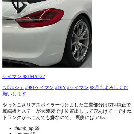
ケイマン 981MA122
#ポルシェ
#981ケイマン
#DIY
#ケイマン
#8月もよろしくお
願いします
やっとこさリアスポイラーつけました主翼部分はGT4純正で
翼端板とステーが大陸製です位置出しして穴あけてーですね
トランクがへこんでも嫌なので、 裏側にはアル...
thumb_up
69
comment
0