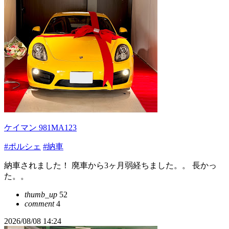
ケイマン 981MA123
#ポルシェ
#納車
納車されました！ 廃車から3ヶ月弱経ちました。。 長かっ
た。。
thumb_up
52
comment
4
2026/08/08 14:24