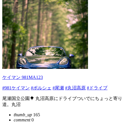
ケイマン 981MA123
#981ケイマン
#ポルシェ
#尾瀬
#丸沼高原
#ドライブ
尾瀬国立公園🌳 丸沼高原にドライブついでにちょっと寄り
道。丸沼
thumb_up
165
comment
0