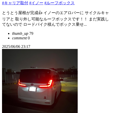
#キャリア取付
#イノー
#ルーフボックス
とうとう屋根が完成👍 イノーのエアロバーに サイクルキャ
リアと 取り外し可能なルーフボックスです！！ まだ実践し
てないので ロードバイク積んでボックス乗せ...
thumb_up
79
comment
0
2025/06/06 23:17