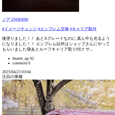
ノア ZWR90W
#イメージチェンジ
#エンブレム交換
#キャリア取付
後塗りました！！ あとXグレードなのに 真ん中も光るよう
になりました！！ エンブレム以外はショップさんにやって
もらいました😅あとルーフキャリア取り付け サ...
thumb_up
92
comment
0
2025/04/23 03:04
注目の車種