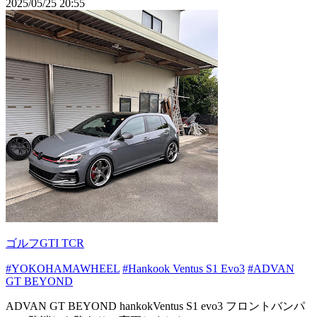
2025/05/25 20:55
ゴルフGTI TCR
#YOKOHAMAWHEEL
#Hankook Ventus S1 Evo3
#ADVAN
GT BEYOND
ADVAN GT BEYOND hankokVentus S1 evo3 フロントバンパ