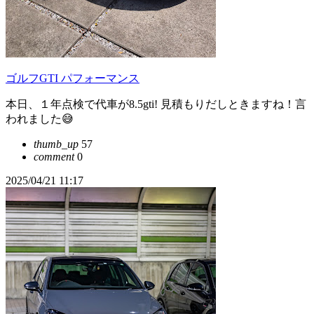
ゴルフGTI パフォーマンス
本日、１年点検で代車が8.5gti! 見積もりだしときますね！言
われました😅
thumb_up
57
comment
0
2025/04/21 11:17