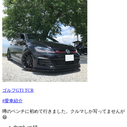
ゴルフGTI TCR
#愛車紹介
噂のベンチに初めて行きました。クルマしか写ってませんが
😆
thumb_up
68