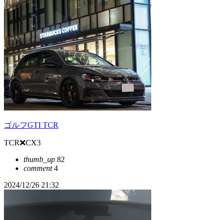
ゴルフGTI TCR
TCR❌CX3
thumb_up
82
comment
4
2024/12/26 21:32