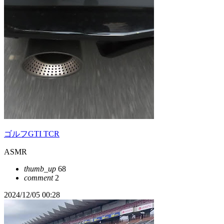
ゴルフGTI TCR
ASMR
thumb_up
68
comment
2
2024/12/05 00:28