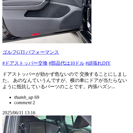
ゴルフGTI パフォーマンス
#ドアストッパー交換
#部品代は10ドル
#頑張れDIY
ドアストッパーが効かず危ないので 交換することにしまし
た。 あのなんていうんですが、横の車にドアが当たらない
ように抵抗しているパーツのことです。内張ハズシ...
thumb_up
69
comment
2
2025/06/11 13:16