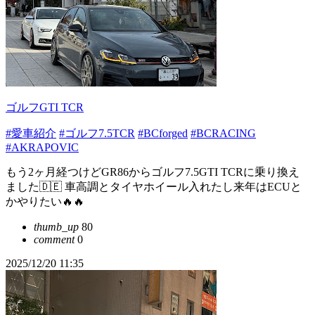
ゴルフGTI TCR
#愛車紹介
#ゴルフ7.5TCR
#BCforged
#BCRACING
#AKRAPOVIC
もう2ヶ月経つけどGR86からゴルフ7.5GTI TCRに乗り換え
ました🇩🇪 車高調とタイヤホイール入れたし来年はECUと
かやりたい🔥🔥
thumb_up
80
comment
0
2025/12/20 11:35