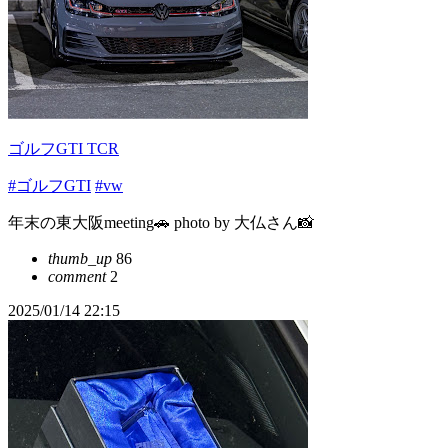
ゴルフGTI TCR
#ゴルフGTI
#vw
年末の東大阪meeting🚗 photo by 大仏さん📸
thumb_up
86
comment
2
2025/01/14 22:15