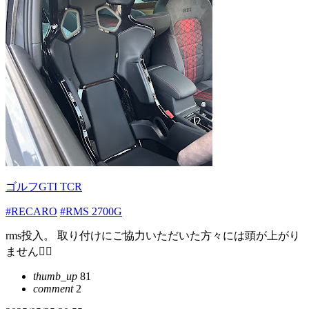
ゴルフGTI TCR
#RECARO
#RMS 2700G
rms投入。 取り付けにご協力いただいた方々には頭が上がり
ません🙇‍♂️
thumb_up
81
comment
2