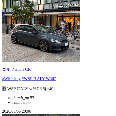
ゴルフGTI TCR
#WSP Italy
#WSP ITALY W567
🆕 WSP ITALY w567 8.5j +40
thumb_up
53
comment
0
2026/08/06 20:06