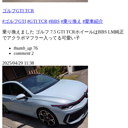
ゴルフGTI TCR
#ゴルフGTI
#GTI TCR
#BBS
#乗り換え
#愛車紹介
乗り換えました ゴルフ 7.5 GTI TCRホイールはBBS LM純正
でアクラポマフラー入ってる可愛い子
thumb_up
76
comment
2
2025/04/29 11:38