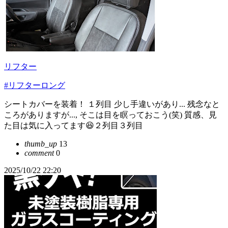
リフター
#リフターロング
シートカバーを装着！ １列目 少し手違いがあり... 残念なと
ころがありますが..., そこは目を瞑っておこう(笑) 質感、見
た目は気に入ってます😆２列目３列目
thumb_up
13
comment
0
2025/10/22 22:20