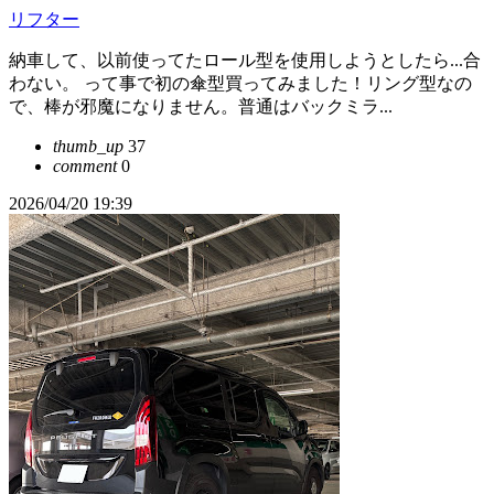
リフター
納車して、以前使ってたロール型を使用しようとしたら...合
わない。 って事で初の傘型買ってみました！リング型なの
で、棒が邪魔になりません。普通はバックミラ...
thumb_up
37
comment
0
2026/04/20 19:39