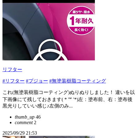
リフター
#リフター
#プジョー
#無塗装樹脂コーティング
これ(無塗装樹脂コーティング)ぬりぬりしました！ 違いを以
下画像にて残しておきます( * '꒳ '*)左：塗布前、右：塗布後
黒光りしていい感じ♪左側のみ...
thumb_up
46
comment
2
2025/09/29 21:53