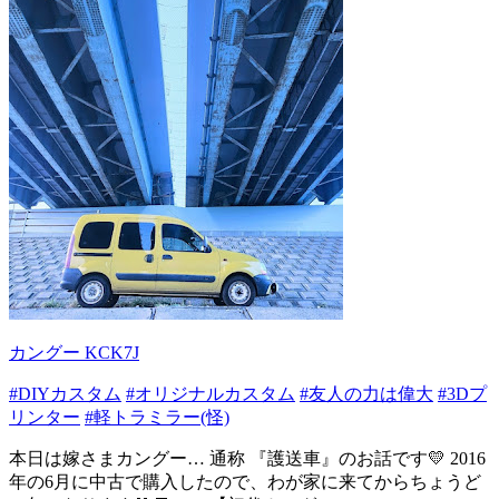
カングー KCK7J
#DIYカスタム
#オリジナルカスタム
#友人の力は偉大
#3Dプ
リンター
#軽トラミラー(怪)
本日は嫁さまカングー… 通称 『護送車』のお話です💛 2016
年の6月に中古で購入したので、わが家に来てからちょうど