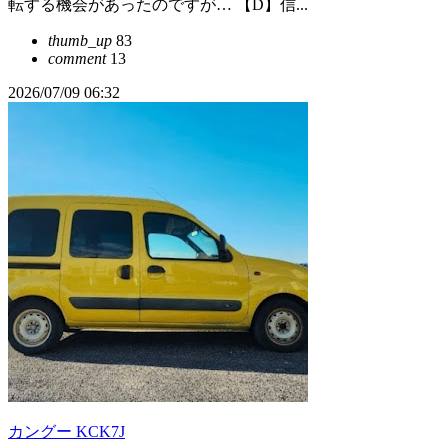
転する機会があったのですが… 【D】信...
thumb_up
83
comment
13
2026/07/09 06:32
カングー KCK7J