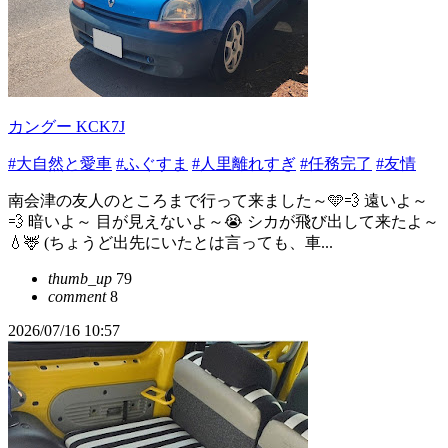
カングー KCK7J
#大自然と愛車
#ふぐすま
#人里離れすぎ
#任務完了
#友情
南会津の友人のところまで行って来ました～🩵💨 遠いよ～
💨 暗いよ～ 目が見えないよ～😭 シカが飛び出して来たよ～
💧🦌 (ちょうど出先にいたとは言っても、車...
thumb_up
79
comment
8
2026/07/16 10:57