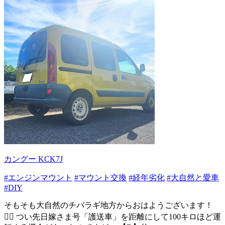
カングー KCK7J
#エンジンマウント
#マウント交換
#経年劣化
#大自然と愛車
#DIY
そもそも大自然のチバラギ地方からおはようございます！
🙇‍♂️ つい先日嫁さま号「護送車」を距離にして100キロほど運