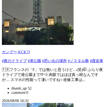
カングー KCK7J
#夜のドライブ
#港公園
#思い出の場所
#ノスタル爺
#護送車
🇫🇷フランスの「F」では無いと思うけど…(笑)🤭 ぶらり夜
ドライブで港公園まで💛💨 肉眼ではほぼ真っ暗なんです
が… スマホの性能って凄いですね✨改修工事は...
thumb_up
52
comment
0
2026/08/06 16:32