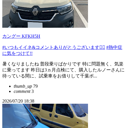
カングー KFKH5H
#いつもイイネ&コメントありがとうございます🙇‍♂️
#熱中症
に気をつけて!!
暑くなりましたね 普段乗りばかりです 特に問題無く、気楽
に乗ってます 昨日は3ヵ月点検にて、購入したルノーさんに
待っている間に、試乗車をお借りして千葉ポ...
thumb_up
79
comment
3
2026/07/20 18:38