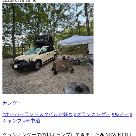
2026/07/19 19:40
カングー
#オーバーランドスタイルが好き
#グランカングー
#ルノー
#
キャンプ
#車中泊
グランカングーでの初キャンプしてきました⛺️ NEW RTTは