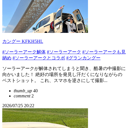
カングー KFKH5HL
#ソーラーアーク解体
#ソーラーアーク
#ソーラーアークも見
納め
#ソーラーアークとコラボ
#グランカングー
ソーラーアークが解体されてしまうと聞き、酷暑の中撮影に
向かいました！ 絶好の場所を発見し汗だくになりながらの
ベストショット。 これ、スマホを逆さにして撮影...
thumb_up
40
comment
2
2026/07/25 20:22