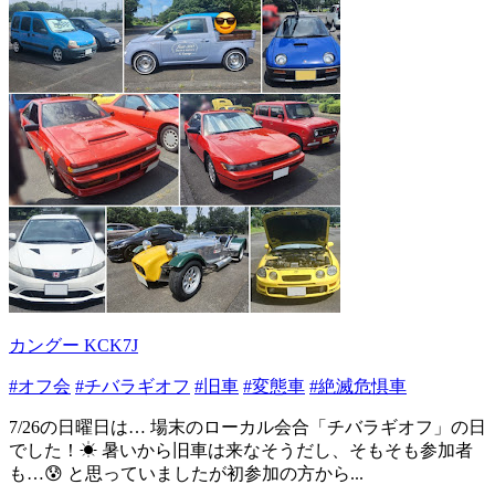
カングー KCK7J
#オフ会
#チバラギオフ
#旧車
#変態車
#絶滅危惧車
7/26の日曜日は… 場末のローカル会合「チバラギオフ」の日
でした！☀ 暑いから旧車は来なそうだし、そもそも参加者
も…😰 と思っていましたが初参加の方から...