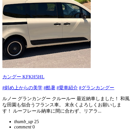
カングー KFKH5HL
#斜め上からの美学
#酷暑
#愛車紹介
#グランカングー
ルノー グランカングー クルールー 最近納車しました！ 和風
な田園も似合うフランス車。 末永くよろしくお願いしま
す！ ルーフレール納車に間に合わず、リアラ...
thumb_up
25
comment
0