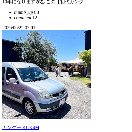
10年になります🎊👏 この【初代カング...
thumb_up
88
comment
12
2026/06/25 07:01
カングー KCK4M