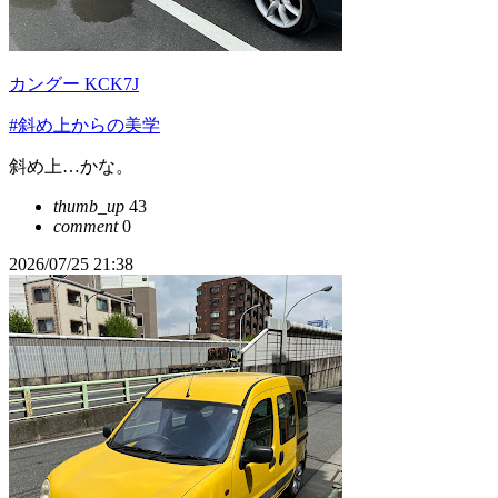
カングー KCK7J
#斜め上からの美学
斜め上…かな。
thumb_up
43
comment
0
2026/07/25 21:38