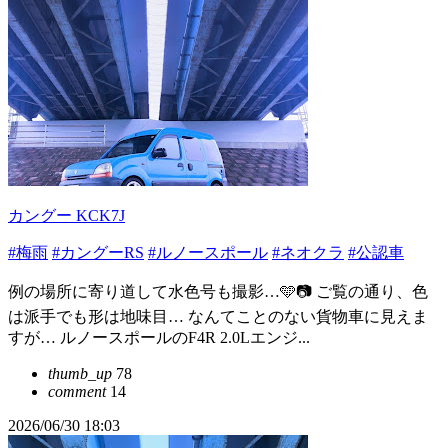
カングー KCK7J
#梅雨
#カングーRS
#ルノースポール
#ネオクラ
#公認車
例の場所に寄り道して水色号も撮影…🩵📷 ご覧の通り、色
は派手でも形は地味目… なんてことのない貨物車に見えま
すが… ルノースポールのF4R 2.0Lエンジ...
thumb_up
78
comment
14
2026/06/30 18:03