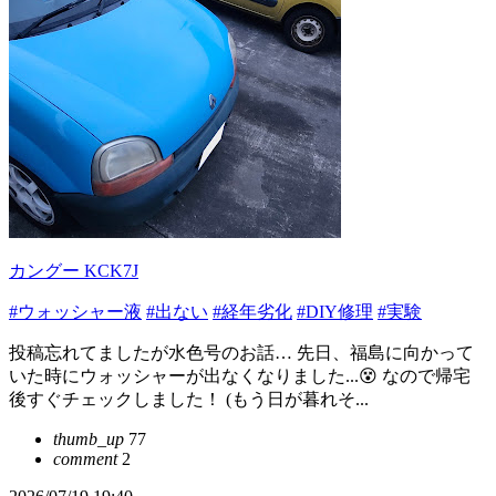
カングー KCK7J
#ウォッシャー液
#出ない
#経年劣化
#DIY修理
#実験
投稿忘れてましたが水色号のお話… 先日、福島に向かって
いた時にウォッシャーが出なくなりました...😵 なので帰宅
後すぐチェックしました！ (もう日が暮れそ...
thumb_up
77
comment
2