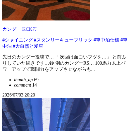
カングー KCK7J
#シャイニング
#スタンリーキューブリック
#車中泊仕様
#車
中泊
#大自然と愛車
先日のカングー投稿で… 「次回は面白いブツを…」 と前ふ
りしていた続きです…😅 例のカングーRS… 100馬力以上パ
ワーアップで戦闘力をアップさせながらも...
thumb_up
69
comment
14
2026/07/03 20:20