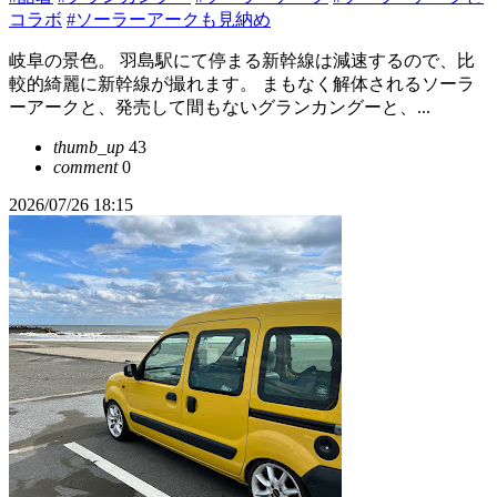
コラボ
#ソーラーアークも見納め
岐阜の景色。 羽島駅にて停まる新幹線は減速するので、比
較的綺麗に新幹線が撮れます。 まもなく解体されるソーラ
ーアークと、発売して間もないグランカングーと、...
thumb_up
43
comment
0
2026/07/26 18:15