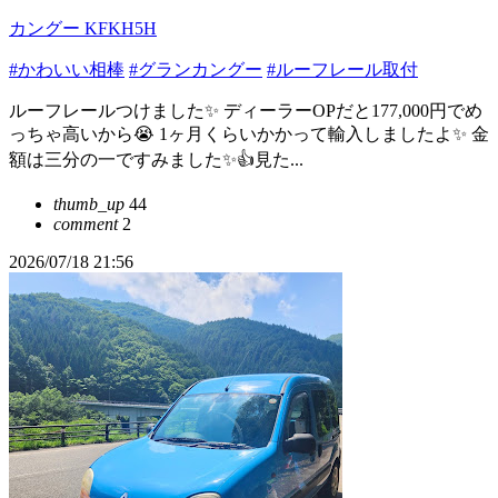
カングー KFKH5H
#かわいい相棒
#グランカングー
#ルーフレール取付
ルーフレールつけました✨ ディーラーOPだと177,000円でめ
っちゃ高いから😭 1ヶ月くらいかかって輸入しましたよ✨ 金
額は三分の一ですみました✨👍見た...
thumb_up
44
comment
2
2026/07/18 21:56