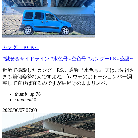
カングー KCK7J
#魅せるサイドライン
#水色号
#空色号
#カングーRS
#公認車
近所で撮影したカングーRS… 通称『水色号』 実はご先祖さ
まも前傾姿勢なんですよね…🤭 ウチのはトーションバー調
整して直せば直るのですが結局そのままリスペ...
thumb_up
76
comment
0
2026/06/07 07:00