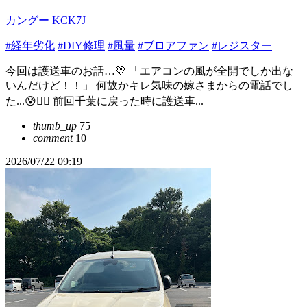
カングー KCK7J
#経年劣化
#DIY修理
#風量
#ブロアファン
#レジスター
今回は護送車のお話…💛 「エアコンの風が全開でしか出な
いんだけど！！」 何故かキレ気味の嫁さまからの電話でし
た...😰🙂‍↕️ 前回千葉に戻った時に護送車...
thumb_up
75
comment
10
2026/07/22 09:19