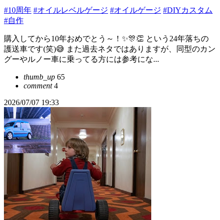
#10周年
#オイルレベルゲージ
#オイルゲージ
#DIYカスタム
#自作
購入してから10年おめでとう～！✨🎊👏 という24年落ちの
護送車です(笑)😅 また過去ネタではありますが、同型のカン
グーやルノー車に乗ってる方には参考にな...
thumb_up
65
comment
4
2026/07/07 19:33