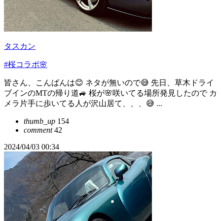
タスカン
#桜コラボ🌸
皆さん、こんばんは😊 ネタが無いので😅 先日、草木ドライ
ブインのMTの帰り道🚙 桜が🌸咲いてる場所発見したので カ
メラ片手に歩いてる人が沢山居て、、、😅 ...
thumb_up
154
comment
42
2024/04/03 00:34