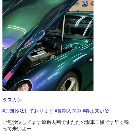
タスカン
#ご無沙汰しております
#長期入院中
#春よ来い🌸
ご無沙汰してます😅過去画ですただの愛車自慢です早く帰
って来いよー