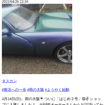
2022/04/26 22:10
タスカン
#復活への一歩
#雨の大阪
#ようやく始動
4月24日(日)、雨の大阪☔ ついに「はじめ２号」😄✌ ショッ
プに入庫しましたよ―㊗🙌前オーナーさんからお話頂いてか