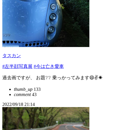
タスカン
#左半顔写真展
#今は亡き愛車
過去画ですが、 お題❔❔ 乗っかってみます😄✌☀
thumb_up
133
comment
43
2022/09/18 21:14