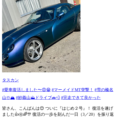
タスカン
#愛車復活しました〜😍😁
#マーメイドMT突撃！
#雪の榛名
山☃️🏔️
#妙義山⛰ドライブ🚗💨
#完走できて良かった
皆さん、こんばんは😊 ついに『はじめ２号』！ 復活を遂げ
ました👍㊗️🌈🎊 復活の一歩を刻んだ一日（3／20）を振り返