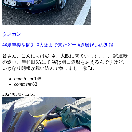
タスカン
##愛車復活間近
#大阪まで来たどー
#還暦祝いの朗報
皆さん、こんにちは😊 今、大阪に来ています、、、 試運転
の途中、岸和田SAにて 実は明日還暦を迎えるんですけど、
いきなり朗報が舞い込んで参りまして㊗️🥰 ...
thumb_up
148
comment
62
2024/03/07 12:51