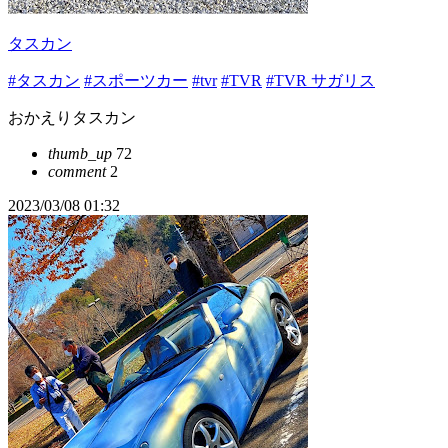
タスカン
#タスカン
#スポーツカー
#tvr
#TVR
#TVR サガリス
おかえりタスカン
thumb_up
72
comment
2
2023/03/08 01:32