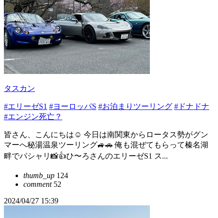
タスカン
#エリーゼS1
#ヨーロッパS
#お泊まりツーリング
#ドナドナ
#エンジン死亡？
皆さん、こんにちは☺️ 今日は南関東からロータス勢がグン
マーへ秘湯温泉ツーリング🚙🚗 俺も混ぜてもらって榛名湖
畔でパシャリ📸👍ひ〜ろさんのエリーゼS1 ス...
thumb_up
124
comment
52
2024/04/27 15:39