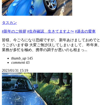
タスカン
#新年のご挨拶
#生存確認 生きてますよ〜
#過去の愛車
皆様、今ごろになり恐縮ですが、 新年あけましておめでと
うございます😄 大変ご無沙汰してしまいまして、 昨年来、
業務が多忙を極め、携帯の調子が悪いのも相まっ...
thumb_up
145
comment
43
2023/01/31 15:19