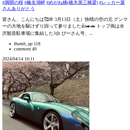
#満開の桜
#榛名湖畔
#めがね橋(碓氷第三橋梁)
#レッカー屋
さんありがとう
皆さん、こんにちは🥰🌸 3月13日（土）快晴の空の元 グンマ
ーの大地を駆けずり回って参りました👍🚙🚗 トップ画は水
沢観音駐車場に集結した3台 ぴーさん号、...
thumb_up
118
comment
49
2024/04/14 16:11