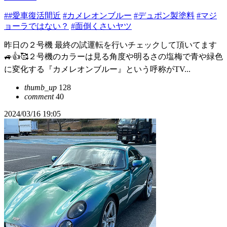
##愛車復活間近
#カメレオンブルー
#デュポン製塗料
#マジ
ョーラではない？
#面倒くさいヤツ
昨日の２号機 最終の試運転を行いチェックして頂いてます
🚙👍🥰２号機のカラーは見る角度や明るさの塩梅で青や緑色
に変化する『カメレオンブルー』という呼称がTV...
thumb_up
128
comment
40
2024/03/16 19:05