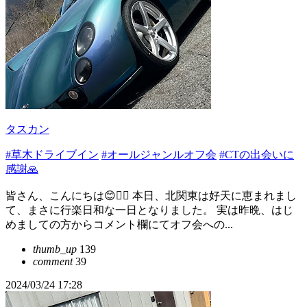
タスカン
#草木ドライブイン
#オールジャンルオフ会
#CTの出会いに
感謝🙏
皆さん、こんにちは😊🙇‍♂️ 本日、北関東は好天に恵まれまし
て、まさに行楽日和な一日となりました。 実は昨晩、はじ
めましての方からコメント欄にてオフ会への...
thumb_up
139
comment
39
2024/03/24 17:28