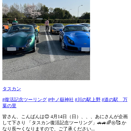
タスカン
#復活記念ツーリング
#中ノ嶽神社
#川の駅上野
#道の駅 万
葉の里
皆さん、こんばんは😊 4月14日（日）、、、あにさんが企画
して下さり 「タスカン復活記念ツーリング」🚗🚙🌈㊗️🥰 か
なり長〜くなりますので、ご了承ください...