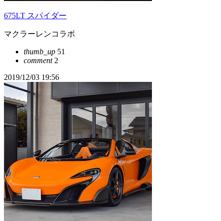
675LT スパイダー
マクラーレンコラボ
thumb_up
51
comment
2
2019/12/03 19:56