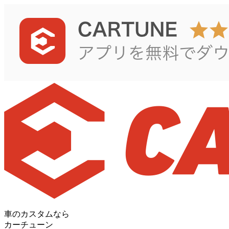
車のカスタムなら
カーチューン