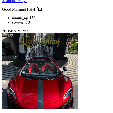
#Billionairetoys
Good Morning Italy🙌🏻
thumb_up
159
comment
0
2018/07/19 19:33