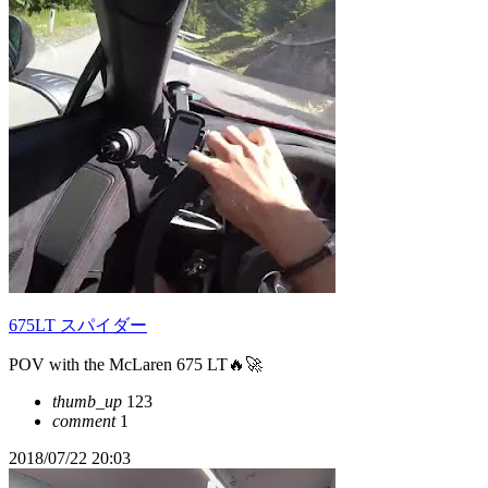
675LT スパイダー
POV with the McLaren 675 LT🔥🚀
thumb_up
123
comment
1
2018/07/22 20:03