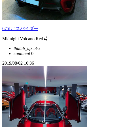
675LT スパイダー
Midnight Volcano Red🍒
thumb_up
146
comment
0
2019/08/02 10:36