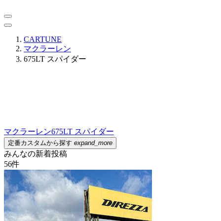
CARTUNE
マクラーレン
675LT スパイダー
マクラーレン
675LT スパイダー
定番カスタムから探す
expand_more
みんなの新着投稿
56
件