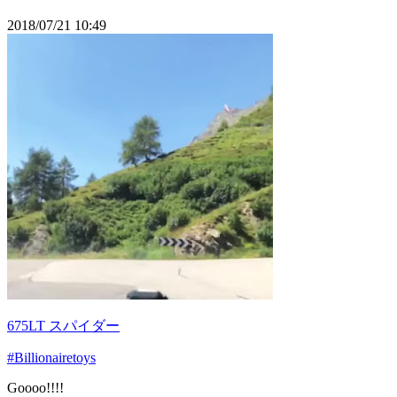
2018/07/21 10:49
675LT スパイダー
#Billionairetoys
Goooo!!!!