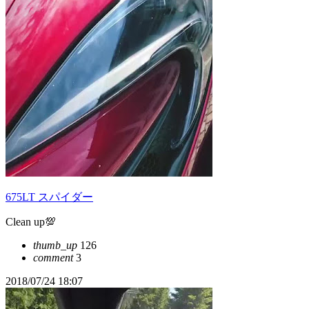
675LT スパイダー
Clean up💯
thumb_up
126
comment
3
2018/07/24 18:07