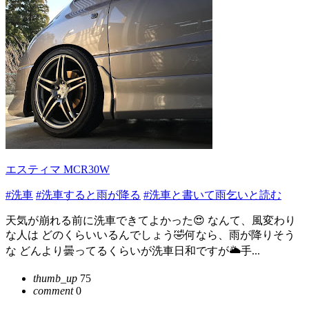
エスティマ MCR30W
#洗車
#洗車すると雨が降る
#洗車と書いて雨乞いと読む
天気が崩れる前に洗車できてよかった😍 なんて、風変わり
な人は どのくらいいるんでしょう🤣何なら、雨が降りそう
な どんより曇ってるくらいが洗車日和ですが🌥手...
thumb_up
75
comment
0