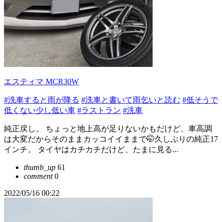
エスティマ MCR30W
#洗車すると雨が降る
#洗車と書いて雨乞いと読む
#低そうで
低くない少し低い車
#ラストラン
#洗車
純正戻し。 ちょっと地上高が足りないかもだけど、車高調
は大変だからそのままカッコイイままで🤭久しぶりの純正17
インチ。 タイヤはカチカチだけど、たまに見る...
thumb_up
61
comment
0
2022/05/16 00:22