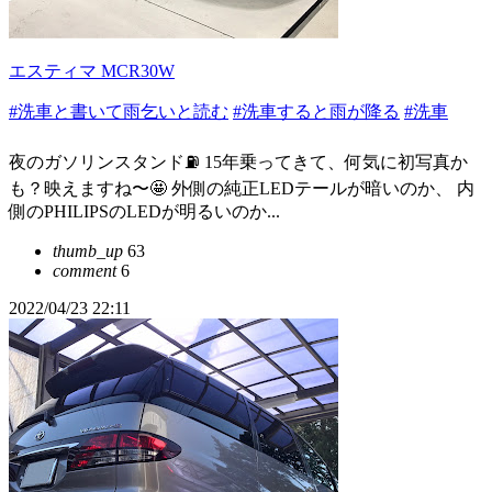
エスティマ MCR30W
#洗車と書いて雨乞いと読む
#洗車すると雨が降る
#洗車
夜のガソリンスタンド⛽️ 15年乗ってきて、何気に初写真か
も？映えますね〜🤩 外側の純正LEDテールが暗いのか、 内
側のPHILIPSのLEDが明るいのか...
thumb_up
63
comment
6
2022/04/23 22:11