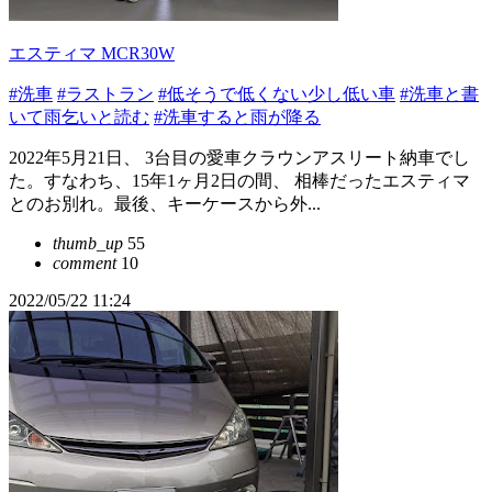
エスティマ MCR30W
#洗車
#ラストラン
#低そうで低くない少し低い車
#洗車と書
いて雨乞いと読む
#洗車すると雨が降る
2022年5月21日、 3台目の愛車クラウンアスリート納車でし
た。すなわち、15年1ヶ月2日の間、 相棒だったエスティマ
とのお別れ。最後、キーケースから外...
thumb_up
55
comment
10
2022/05/22 11:24