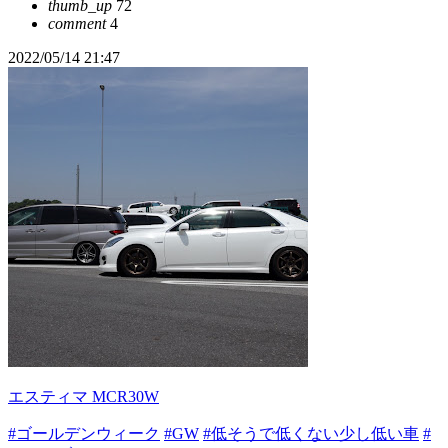
thumb_up
72
comment
4
2022/05/14 21:47
エスティマ MCR30W
#ゴールデンウィーク
#GW
#低そうで低くない少し低い車
#