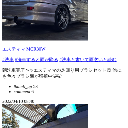
エスティマ MCR30W
#洗車
#洗車すると雨が降る
#洗車と書いて雨乞いと読む
朝洗車完了〜✨エスティマの足回り用ブラシセット😋 他に
も色々ブラシ類が増殖中🤭🤭
thumb_up
53
comment
6
2022/04/10 08:40