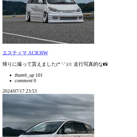
エスティマ ACR30W
帰りに撮って貰えました(* 'ᵕ' )☆ 走行写真的な📸
thumb_up
101
comment
0
2024/07/17 23:53