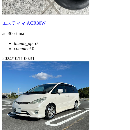
エスティマ ACR30W
acr30estima
thumb_up
57
comment
0
2024/10/11 00:31