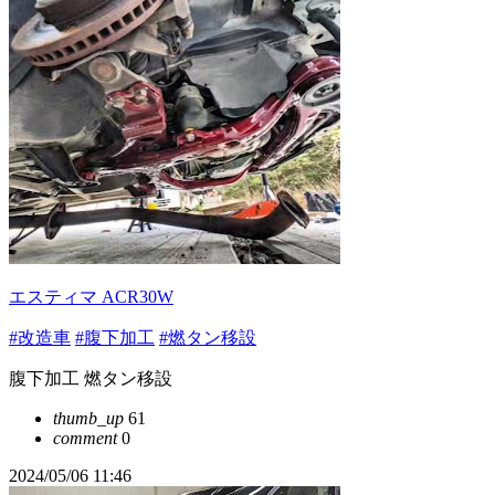
エスティマ ACR30W
#改造車
#腹下加工
#燃タン移設
腹下加工 燃タン移設
thumb_up
61
comment
0
2024/05/06 11:46