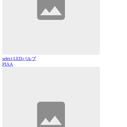
select LEDバルブ
PIAA