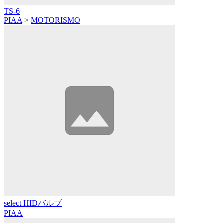
TS-6
PIAA
>
MOTORISMO
select HIDバルブ
PIAA