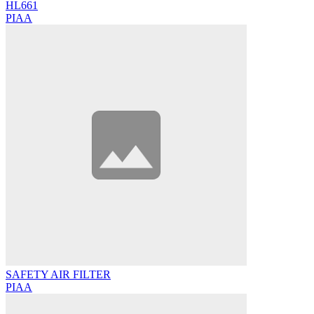
HL661
PIAA
SAFETY AIR FILTER
PIAA