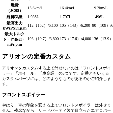
燃費
15.6km/L
16.4km/L
19.2km/L
（JC08）
総排気量
1.986L
1.797L
1.496L
最高出力
112（152）/6,100
105（143）/6,200
80（109）/6
kW(PS)/r.p.m
最大トルク
193（19.7）/3,800
173（17.6）/4,000
136（13.9）/
N・ｍ(kgf・
m)/r.p.m
アリオンの定番カスタム
アリオンをカスタムする上で外せないのは「フロントスポイ
ラー」「ホイ―ル」「車高調」の3つです。定番ともいえる
カスタムパーツには、どのようなものがあるのかご紹介しま
す。
フロントスポイラー
やはり、車の印象を変える上でフロントスポイラーは外せま
せん。残念ながら、サードパーティ製で目立ったエアロパー