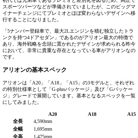
初代では兄弟車であるプレミオと差別化を図るため、純正で
スポーツパーツなどが準備されていましたが、このビッグマ
イナーチェンジにてプレミオとほぼ変わらないデザインへ移
行することになりました。
「5ナンバー登録車で、最大2Lエンジンを積む独立したトラ
ンクを持つ4ドアセダン」であるのがアリオン最大の特徴で
あり、海外戦略を念頭に置かれたデザインが求められる昨今
において、非常に貴重な存在となっている車がアリオンなの
です。
アリオンの基本スペック
アリオンは「A20」「A18」「A15」の3モデルと、それぞれ
の特別仕様車として「G-plusパッケージ」及び「Gパッケー
ジ」グレードで展開しています。基本となるスペックを一覧
にしてみました。
A20
A18
A15
全長
4,590mm
全幅
1,695mm
全高
1,475mm