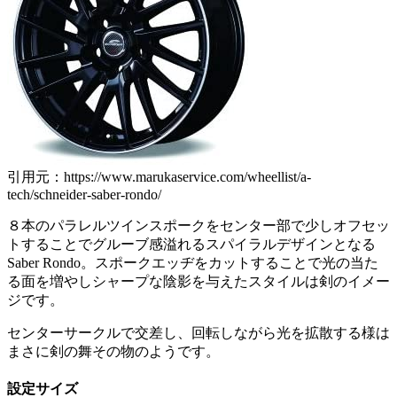
引用元：https://www.marukaservice.com/wheellist/a-
tech/schneider-saber-rondo/
８本のパラレルツインスポークをセンター部で少しオフセッ
トすることでグルーブ感溢れるスパイラルデザインとなる
Saber Rondo。スポークエッヂをカットすることで光の当た
る面を増やしシャープな陰影を与えたスタイルは剣のイメー
ジです。
センターサークルで交差し、回転しながら光を拡散する様は
まさに剣の舞その物のようです。
設定サイズ