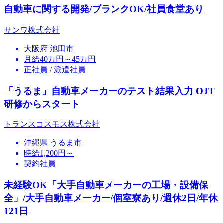
自動車に関する開発/ブランクOK/社員食堂あり
サンワ株式会社
大阪府 池田市
月給40万円～45万円
正社員 / 派遣社員
「うるま」自動車メーカーのテスト結果入力 OJT
研修からスタート
トランスコスモス株式会社
沖縄県 うるま市
時給1,200円～
契約社員
未経験OK「大手自動車メーカーの工場・設備保
全」/大手自動車メーカー/個室寮あり/週休2日/年休
121日