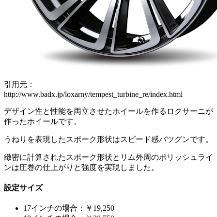
引用元：
http://www.badx.jp/loxarny/tempest_turbine_re/index.html
デザイン性と性能を両立させたホイールを作るロクサーニが
作ったホイールです。
うねりを表現したスポーク形状はスピード感バツグンです。
緻密に計算されたスポーク形状とリム外周のポリッシュライ
ンは圧巻の仕上がりと強度を実現しました。
設定サイズ
17インチの場合：￥19,250