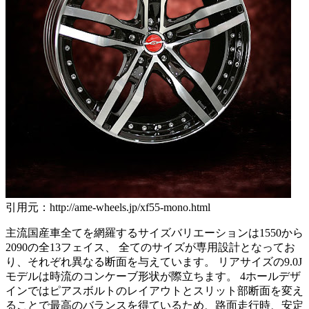
引用元：http://ame-wheels.jp/xf55-mono.html
主流国産車全てを網羅するサイズバリエーションは1550から
2090の全13フェイス、 全てのサイズが専用設計となってお
り、それぞれ異なる断面を与えています。 リアサイズの9.0J
モデルは時流のコンケーブ形状が際立ちます。 4ホールデザ
インではピアスボルトのレイアウトとスリット部断面を変え
ることで最高のバランスを得ているため、路面走行時、安定