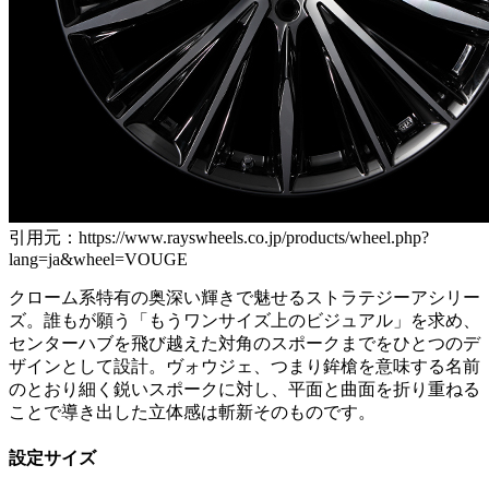
引用元：https://www.rayswheels.co.jp/products/wheel.php?
lang=ja&wheel=VOUGE
クローム系特有の奥深い輝きで魅せるストラテジーアシリー
ズ。誰もが願う「もうワンサイズ上のビジュアル」を求め、
センターハブを飛び越えた対角のスポークまでをひとつのデ
ザインとして設計。ヴォウジェ、つまり鉾槍を意味する名前
のとおり細く鋭いスポークに対し、平面と曲面を折り重ねる
ことで導き出した立体感は斬新そのものです。
設定サイズ