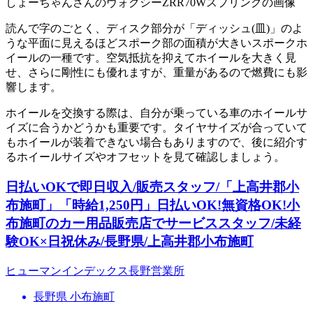
しょーちゃんさんのヴォクシーZRR70Wスプリングの画像
読んで字のごとく、ディスク部分が「ディッシュ(皿)」のよ
うな平面に見えるほどスポーク部の面積が大きいスポークホ
イールの一種です。空気抵抗を抑えてホイールを大きく見
せ、さらに剛性にも優れますが、重量があるので燃費にも影
響します。
ホイールを交換する際は、自分が乗っている車のホイールサ
イズに合うかどうかも重要です。タイヤサイズが合っていて
もホイールが装着できない場合もありますので、後に紹介す
るホイールサイズやオフセットを見て確認しましょう。
日払いOKで即日収入/販売スタッフ/「上高井郡小
布施町」「時給1,250円」日払いOK!無資格OK!小
布施町のカー用品販売店でサービススタッフ/未経
験OK×日祝休み/長野県/上高井郡小布施町
ヒューマンインデックス長野営業所
長野県 小布施町