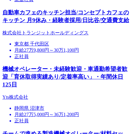
自動車カフェのキッチン担当/コンセプトカフェの
キッチン 月9休み・経験者採用/日比谷/交通費支給
株式会社トランジットホールディングス
東京都 千代田区
月給27万9,800円～30万1,100円
正社員
機械オペレーター・未経験歓迎・車通勤希望者歓
迎「育休取得実績あり/定着率高い」・年間休日
125日
Yts株式会社
静岡県 沼津市
月給27万5,000円～36万1,200円
正社員
チームで進める製造機械オペレーター/材料セッ