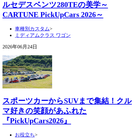
ルセデスベンツ280TEの美学～
CARTUNE PickUpCars 2026～
車種別カスタム
>
ミディアムクラス ワゴン
2026年06月24日
スポーツカーからSUVまで集結！クル
マ好きの笑顔があふれた
『PickUpCars2026』
お役立ち
>