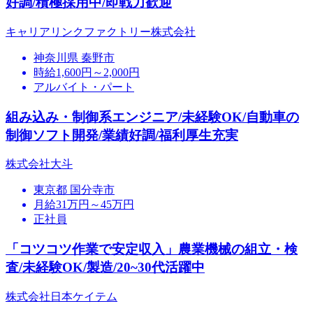
好調/積極採用中/即戦力歓迎
キャリアリンクファクトリー株式会社
神奈川県 秦野市
時給1,600円～2,000円
アルバイト・パート
組み込み・制御系エンジニア/未経験OK/自動車の
制御ソフト開発/業績好調/福利厚生充実
株式会社大斗
東京都 国分寺市
月給31万円～45万円
正社員
「コツコツ作業で安定収入」農業機械の組立・検
査/未経験OK/製造/20~30代活躍中
株式会社日本ケイテム