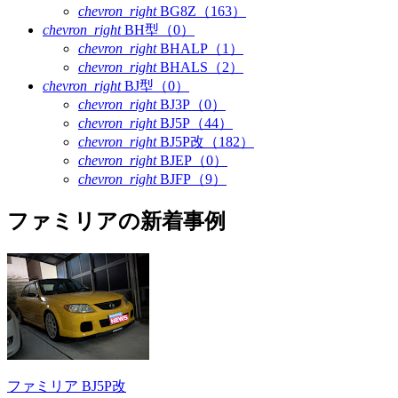
chevron_right
BG8Z（163）
chevron_right
BH型（0）
chevron_right
BHALP（1）
chevron_right
BHALS（2）
chevron_right
BJ型（0）
chevron_right
BJ3P（0）
chevron_right
BJ5P（44）
chevron_right
BJ5P改（182）
chevron_right
BJEP（0）
chevron_right
BJFP（9）
ファミリアの新着事例
ファミリア BJ5P改