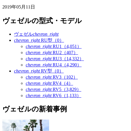
2019年05月11日
ヴェゼルの型式・モデル
ヴェゼル
chevron_right
chevron_right
RU型（0）
chevron_right
RU1（4,051）
chevron_right
RU2（407）
chevron_right
RU3（14,332）
chevron_right
RU4（4,290）
chevron_right
RV型（0）
chevron_right
RV3（102）
chevron_right
RV4（4）
chevron_right
RV5（3,829）
chevron_right
RV6（1,133）
ヴェゼルの新着事例