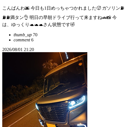
こんばんわ🌆 今日も1日めっちゃつかれました🥵 ガソリン⛽
⛽⛽満タン👌 明日の早朝ドライブ行って来ますね🚗📸 今
は、ゆっくり🐢🐢🐢さん状態です🤣
thumb_up
70
comment
6
2026/08/01 21:20