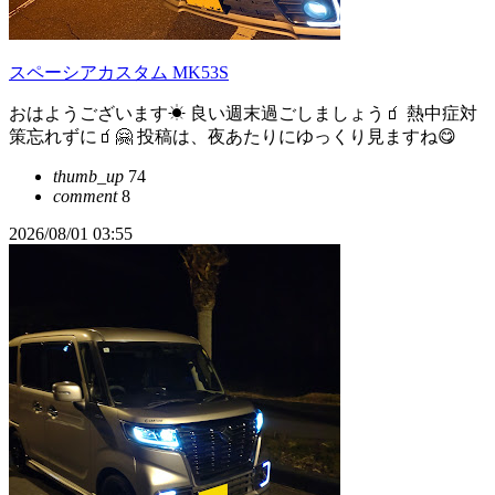
スペーシアカスタム MK53S
おはようございます☀ 良い週末過ごしましょう🧃 熱中症対
策忘れずに🧃🤗 投稿は、夜あたりにゆっくり見ますね😋
thumb_up
74
comment
8
2026/08/01 03:55