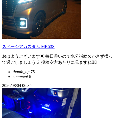
スペーシアカスタム MK53S
おはようございます☀ 毎日暑いので水分補給欠かさず摂っ
て過ごしましょう🧃 投稿夕方あたりに見ますね🙇‍♂
thumb_up
75
comment
6
2026/08/04 06:35