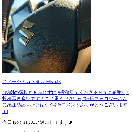
スペーシアカスタム MK53S
#感謝の気持ちを忘れずに
#投稿見てくださる方々に感謝✨
#
投稿写真多いです！ご了承くださいw
#毎日フォロワーさん
に感謝感謝
#いつもイイネ&コメントありがとうございます
🙇‍♂️
今日ものほほんと過ごしてます🥱