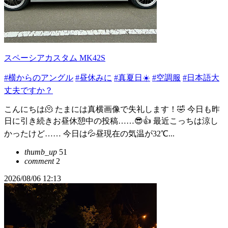
スペーシアカスタム MK42S
#横からのアングル
#昼休みに
#真夏日☀️
#空調服
#日本語大
丈夫ですか？
こんにちは🫠 たまには真横画像で失礼します！🤣 今日も昨
日に引き続きお昼休憩中の投稿……😎👍 最近こっちは涼し
かったけど…… 今日は💦昼現在の気温が32℃...
thumb_up
51
comment
2
2026/08/06 12:13