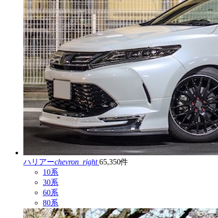
ハリアー
chevron_right
65,350件
10系
30系
60系
80系