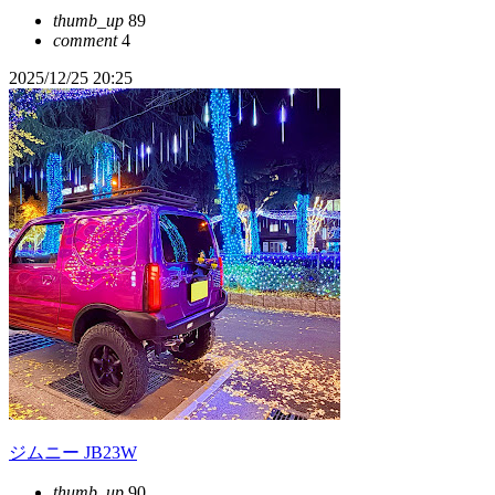
thumb_up
89
comment
4
2025/12/25 20:25
ジムニー JB23W
thumb_up
90