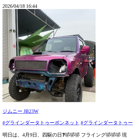
2026/04/18 16:44
ジムニー JB23W
#グラインダータトゥーボンネット
#グラインダータトゥー
明日は、4月9日、四駆の日❓🤣🤣🤣 フライング🤣🤣🤣 現