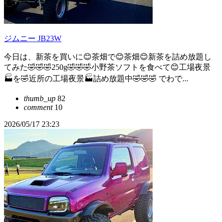
ジムニー JB23W
今日は、新茶を買いに😊茶畑で😊茶畑😊新茶を詰め放題し
てみた🤣🤣🤣250g🤣🤣🤣小野茶ソフトを食べて😊工場夜景
🏭を🤣近所の工場夜景🏭詰め放題中🤣🤣🤣 でわで...
thumb_up
82
comment
10
2026/05/17 23:23