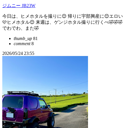
ジムニー JB23W
今日は、ヒメホタルを撮りに😊 帰りに宇部興産に😊エロい
🩷ヒメホタル😊 来週は、ゲンジホタル撮りに行くべ🤣🤣🤣
でわでわ、また🤣
thumb_up
81
comment
8
2026/05/24 23:55