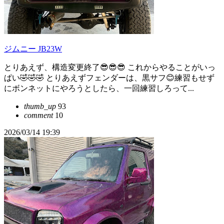
ジムニー JB23W
とりあえず、構造変更終了😎😎😎 これからやることがいっ
ぱい🤣🤣🤣 とりあえずフェンダーは、黒サフ😊練習もせず
にボンネットにやろうとしたら、一回練習しろって...
thumb_up
93
comment
10
2026/03/14 19:39