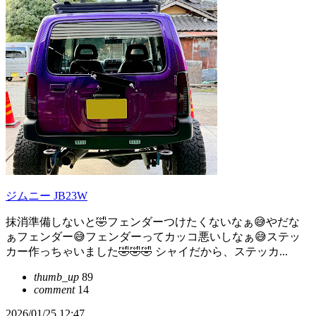
ジムニー JB23W
抹消準備しないと🤣フェンダーつけたくないなぁ😅やだな
ぁフェンダー😅フェンダーってカッコ悪いしなぁ😅ステッ
カー作っちゃいました🤣🤣🤣 シャイだから、ステッカ...
thumb_up
89
comment
14
2026/01/25 12:47