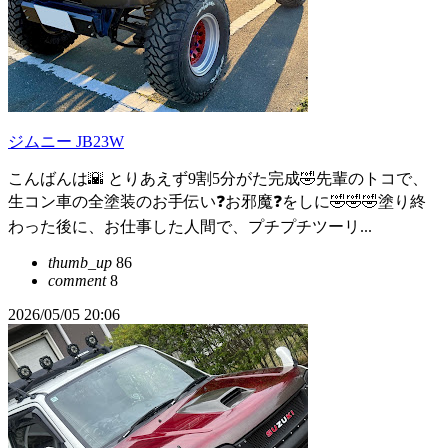
ジムニー JB23W
こんばんは🌇 とりあえず9割5分がた完成🤣先輩のトコで、
生コン車の全塗装のお手伝い❓お邪魔❓をしに🤣🤣🤣塗り終
わった後に、お仕事した人間で、プチプチツーリ...
thumb_up
86
comment
8
2026/05/05 20:06