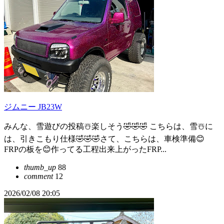
ジムニー JB23W
みんな、雪遊びの投稿☃️楽しそう🤣🤣🤣 こちらは、雪☃️に
は、引きこもり仕様🤣🤣🤣さて、こちらは、車検準備😊
FRPの板を😊作ってる工程出来上がったFRP...
thumb_up
88
comment
12
2026/02/08 20:05