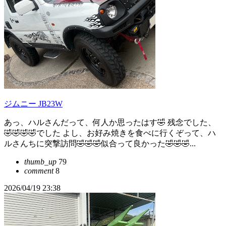
ジムニー JB23W
あっ、ハルさんだって、何人か思ったはす🤣 残念でした、
🤣🤣🤣🤣でした よし、お好み焼きを食べに行くぞって、ハ
ルさんちに突撃訪問🤣🤣🤣似合って良かった🤣🤣🤣...
thumb_up
79
comment
8
2026/04/19 23:38