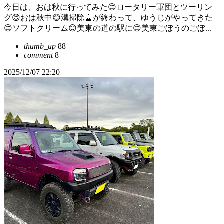
今日は、おは秋に行ってみた😊ロータリー軍団とツーリン
グ😊おは秋中😊溝掃除🧹が終わって、ゆうじがやってきた
😊ソフトクリーム😊美東の道の駅に😊美東ごぼうのごぼ...
thumb_up
88
comment
8
2025/12/07 22:20