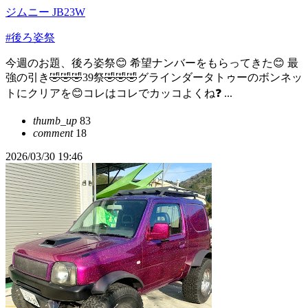
ジムニー JB23W
#後ろ姿祭
今週のお題、後ろ姿祭😊 希望ナンバーをもらってきた😊 最
強の引き🤣🤣🤣39祭🤣🤣🤣グラインダータトゥーのボンネッ
トにクリアを😊コレはコレでカッコよくね❓ ...
thumb_up
83
comment
18
2026/03/30 19:46