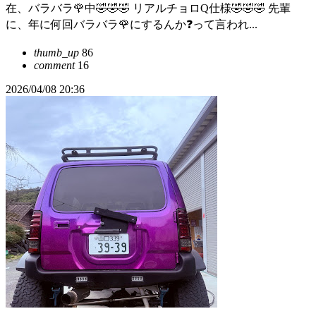
在、バラバラ🌹中🤣🤣🤣 リアルチョロQ仕様🤣🤣🤣 先輩
に、年に何回バラバラ🌹にするんか❓って言われ...
thumb_up
86
comment
16
2026/04/08 20:36