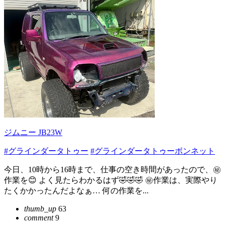
ジムニー JB23W
#グラインダータトゥー
#グラインダータトゥーボンネット
今日、10時から16時まで、仕事の空き時間があったので、㊙️
作業を😊 よく見たらわかるはず🤣🤣🤣 ㊙️作業は、実際やり
たくかかったんだよなぁ… 何の作業を...
thumb_up
63
comment
9