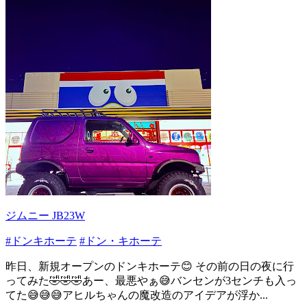
ジムニー JB23W
#ドンキホーテ
#ドン・キホーテ
昨日、新規オープンのドンキホーテ😊 その前の日の夜に行
ってみた🤣🤣🤣あー、最悪やぁ😅バンセンが3センチも入っ
てた😅😅😅アヒルちゃんの魔改造のアイデアが浮か...