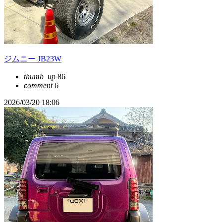
ジムニー JB23W
thumb_up
86
comment
6
2026/03/20 18:06