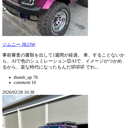
ジムニー JB23W
事前審査の書類を出して1週間が経過。 車、することないか
ら、AIで色のシュミレーション😊AIで、イメージがつかめ
るから、楽な時代になったもんだ🤣🤣🤣 でわ...
thumb_up
78
comment
10
2026/02/28 16:38