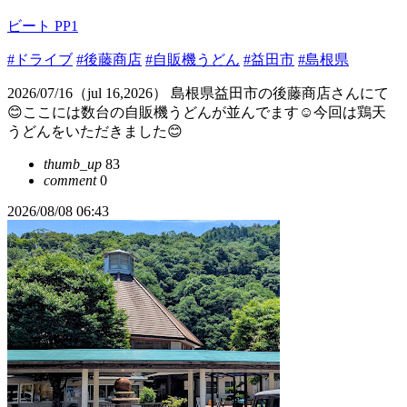
ビート PP1
#ドライブ
#後藤商店
#自販機うどん
#益田市
#島根県
2026/07/16（jul 16,2026） 島根県益田市の後藤商店さんにて
😊ここには数台の自販機うどんが並んでます☺️今回は鶏天
うどんをいただきました😊
thumb_up
83
comment
0
2026/08/08 06:43