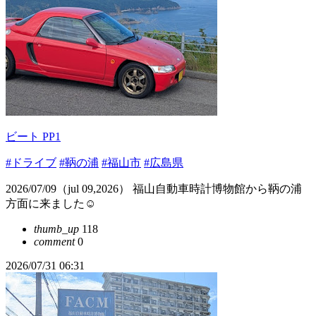
ビート PP1
#ドライブ
#鞆の浦
#福山市
#広島県
2026/07/09（jul 09,2026） 福山自動車時計博物館から鞆の浦
方面に来ました☺️
thumb_up
118
comment
0
2026/07/31 06:31