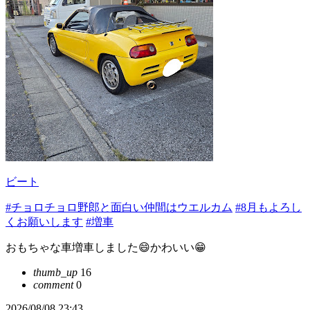
ビート
#チョロチョロ野郎と面白い仲間はウエルカム
#8月もよろし
くお願いします
#増車
おもちゃな車増車しました😄かわいい😁
thumb_up
16
comment
0
2026/08/08 23:43