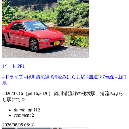
ビート PP1
#ドライブ
#錦川清流線
#清流みはらし駅
#国道187号線
#山口
県
2026/07/16（jul 16,2026） 錦川清流線の秘境駅、清流みはら
し駅にて☺️
thumb_up
112
comment
2
2026/08/05 06:18