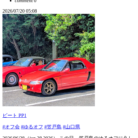
comment
0
2026/07/20 05:08
ビート PP1
#オフ会
#ゆるオフ
#笠戸島
#山口県