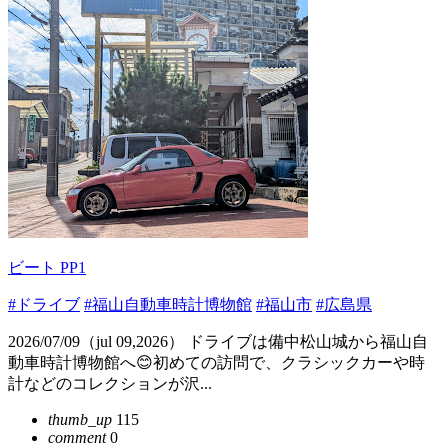
ビート PP1
#ドライブ
#福山自動車時計博物館
#福山市
#広島県
2026/07/09（jul 09,2026） ドライブは備中松山城から福山自
動車時計博物館へ😊初めての訪問で、クラシックカーや時
計などのコレクションが沢...
thumb_up
115
comment
0