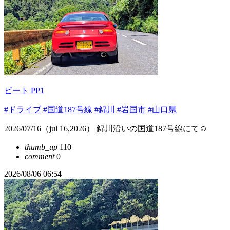
ビート PP1
#ドライブ
#国道187号線
#錦川
#岩国市
#山口県
2026/07/16（jul 16,2026） 錦川沿いの国道187号線にて☺️
thumb_up
110
comment
0
2026/08/06 06:54