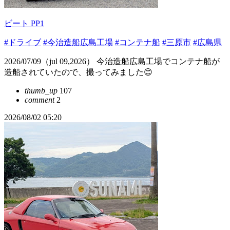
ビート PP1
#ドライブ
#今治造船広島工場
#コンテナ船
#三原市
#広島県
2026/07/09（jul 09,2026） 今治造船広島工場でコンテナ船が
造船されていたので、撮ってみました😊
thumb_up
107
comment
2
2026/08/02 05:20