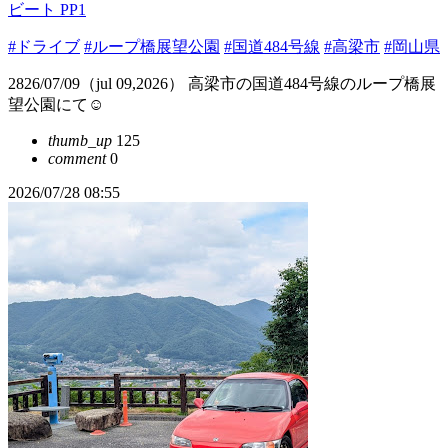
ビート PP1
#ドライブ
#ループ橋展望公園
#国道484号線
#高梁市
#岡山県
2826/07/09（jul 09,2026） 高梁市の国道484号線のループ橋展
望公園にて☺️
thumb_up
125
comment
0
2026/07/28 08:55