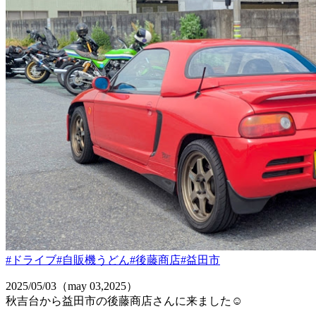
#ドライブ
#自販機うどん
#後藤商店
#益田市
2025/05/03（may 03,2025）
秋吉台から益田市の後藤商店さんに来ました☺️