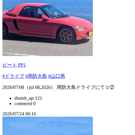
ビート PP1
#ドライブ
#周防大島
#山口県
2026/07/08（jul 08,2026） 周防大島ドライブにて☺️②
thumb_up
121
comment
0
2026/07/24 06:16