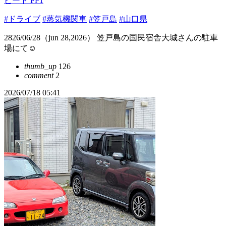
ビート PP1
#ドライブ
#蒸気機関車
#笠戸島
#山口県
2826/06/28（jun 28,2026） 笠戸島の国民宿舎大城さんの駐車
場にて☺️
thumb_up
126
comment
2
2026/07/18 05:41