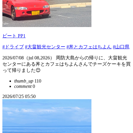
ビート PP1
#ドライブ
#大畠観光センター
#丼とカフェはちよん
#山口県
2026/07/08（jul 08,2026） 周防大島からの帰りに、大畠観光
センターにある丼とカフェはちよんさんでチーズケーキを買
って帰りました😊
thumb_up
110
comment
0
2026/07/25 05:50