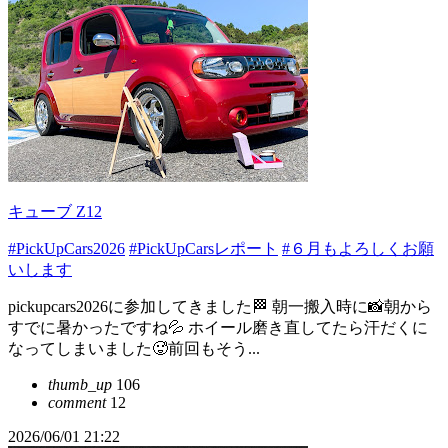
キューブ Z12
#PickUpCars2026
#PickUpCarsレポート
#６月もよろしくお願
いします
pickupcars2026に参加してきました🏁 朝一搬入時に📸朝から
すでに暑かったですね💦 ホイール磨き直してたら汗だくに
なってしまいました🥵前回もそう...
thumb_up
106
comment
12
2026/06/01 21:22