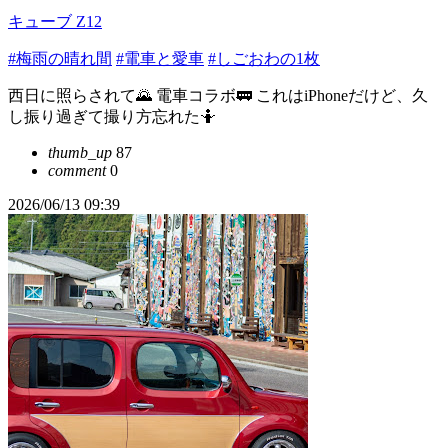
キューブ Z12
#梅雨の晴れ間
#電車と愛車
#しごおわの1枚
西日に照らされて🌄 電車コラボ🚃 これはiPhoneだけど、久
し振り過ぎて撮り方忘れた🤷
thumb_up
87
comment
0
2026/06/13 09:39