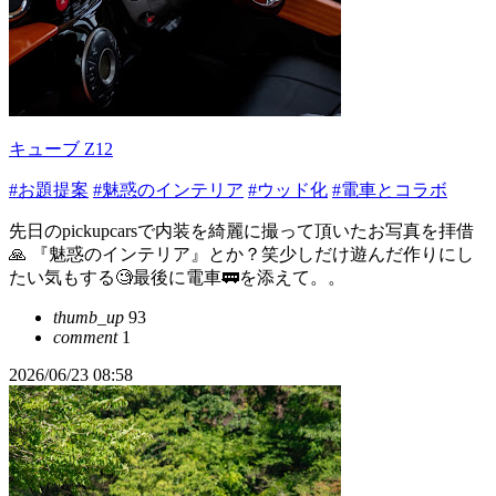
キューブ Z12
#お題提案
#魅惑のインテリア
#ウッド化
#電車とコラボ
先日のpickupcarsで内装を綺麗に撮って頂いたお写真を拝借
🙏 『魅惑のインテリア』とか？笑少しだけ遊んだ作りにし
たい気もする🧐最後に電車🚃を添えて。。
thumb_up
93
comment
1
2026/06/23 08:58