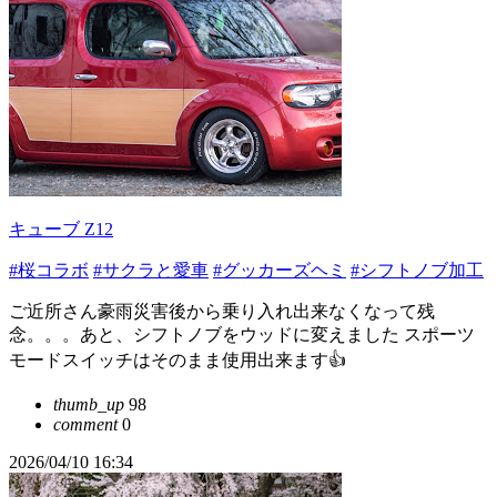
キューブ Z12
#桜コラボ
#サクラと愛車
#グッカーズヘミ
#シフトノブ加工
ご近所さん豪雨災害後から乗り入れ出来なくなって残
念。。。あと、シフトノブをウッドに変えました スポーツ
モードスイッチはそのまま使用出来ます👍
thumb_up
98
comment
0
2026/04/10 16:34