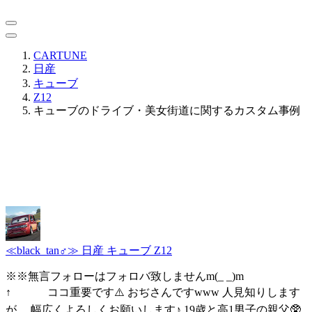
CARTUNE
日産
キューブ
Z12
キューブのドライブ・美女街道に関するカスタム事例
≪black_tan♂≫
日産 キューブ Z12
※※無言フォローはフォロバ致しませんm(_ _)m
↑ ココ重要です⚠️ おぢさんですwww 人見知りします
が、 幅広くよろしくお願いします♪ 19歳と高1男子の親父🥸