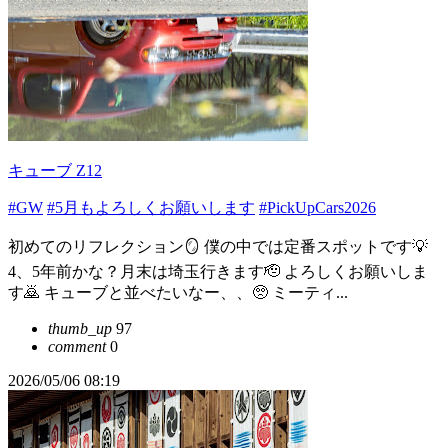
キューブ Z12
#GW
#5月もよろしくお願いします
#PickUpCars2026
初めてのリフレクション🪞 僕の中では定番スポットです💡
4、5年前かな？月末は埼玉行きます🫡 よろしくお願いしま
す🙇 キューブと並べたいなー、、🥺 ミーティ...
thumb_up
97
comment
0
2026/05/06 08:19