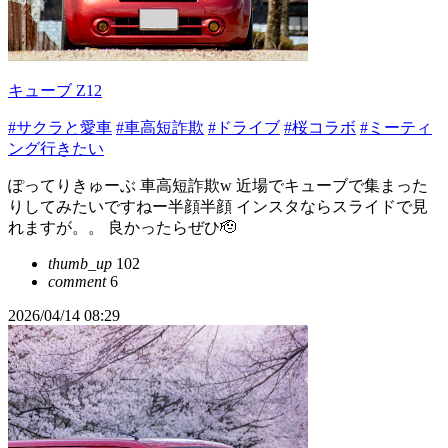
キューブ Z12
#サクラと愛車
#車高短詐欺
#ドライブ
#桜コラボ
#ミーティ
ング行きたい
ぽってりきゅーぶ 車高短詐欺w 近場でキューブで集まった
りしてみたいですねー半顔半顔 インスタならスライドで見
れますが。。 良かったらぜひ🫡
thumb_up
102
comment
6
2026/04/14 08:29