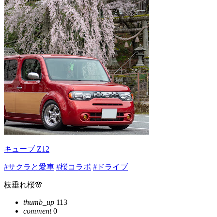
キューブ Z12
#サクラと愛車
#桜コラボ
#ドライブ
枝垂れ桜🌸
thumb_up
113
comment
0