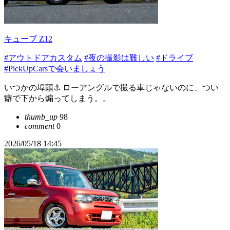
キューブ Z12
#アウトドアカスタム
#夜の撮影は難しい
#ドライブ
#PickUpCarsで会いましょう
いつかの埠頭⚓️ ローアングルで撮る車じゃないのに、つい
癖で下から煽ってしまう。。
thumb_up
98
comment
0
2026/05/18 14:45