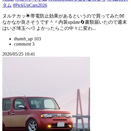
タム
#PickUpCars2026
ヌルテカッ🌟帯電防止効果があるというので買ってみた👐
なかなか良さそうです＾＾内装update🔄書類届いたので週末
はいざ埼玉へ💨 よかったらこの中々に変わ...
thumb_up
103
comment
3
2026/05/25 10:41