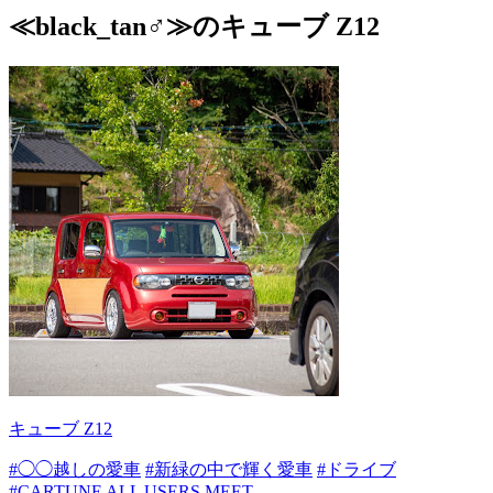
≪black_tan♂≫のキューブ Z12
キューブ Z12
#◯◯越しの愛車
#新緑の中で輝く愛車
#ドライブ
#CARTUNE ALL USERS MEET