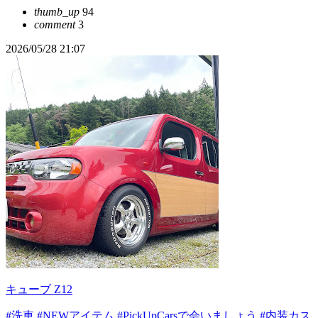
thumb_up
94
comment
3
2026/05/28 21:07
キューブ Z12
#洗車
#NEWアイテム
#PickUpCarsで会いましょう
#内装カス