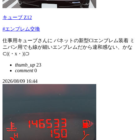
キューブ Z12
#エンブレム交換
仕事用キューブさんに バネットの新型Clエンブレム装着 ミ
ニバン用でも線が細いエンブレムだから違和感ない、かな
⊂((・x・))⊃
thumb_up
23
comment
0
2026/08/09 16:44