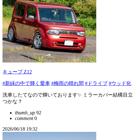
キューブ Z12
#新緑の中で輝く愛車
#梅雨の晴れ間
#ドライブ
#ウッド化
洗車したてなので輝いております✨ ミラーカバー結構目立
つかな？
thumb_up
92
comment
0
2026/06/18 19:32