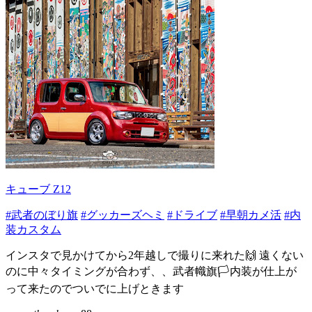
キューブ Z12
#武者のぼり旗
#グッカーズヘミ
#ドライブ
#早朝カメ活
#内
装カスタム
インスタで見かけてから2年越しで撮りに来れた🙌 遠くない
のに中々タイミングが合わず、、武者幟旗🏳内装が仕上が
って来たのでついでに上げときます