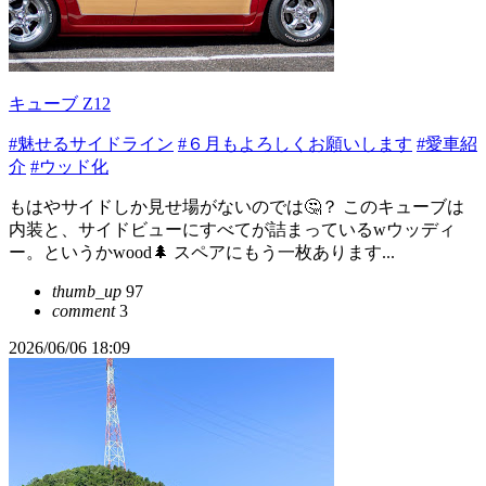
キューブ Z12
#魅せるサイドライン
#６月もよろしくお願いします
#愛車紹
介
#ウッド化
もはやサイドしか見せ場がないのでは🤔？ このキューブは
内装と、サイドビューにすべてが詰まっているwウッディ
ー。というかwood🌲 スペアにもう一枚あります...
thumb_up
97
comment
3
2026/06/06 18:09