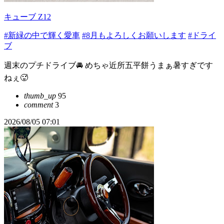
キューブ Z12
#新緑の中で輝く愛車
#8月もよろしくお願いします
#ドライ
ブ
週末のプチドライブ🚘 めちゃ近所五平餅うまぁ暑すぎです
ねぇ🥵
thumb_up
95
comment
3
2026/08/05 07:01