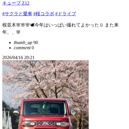
キューブ Z12
#サクラと愛車
#桜コラボ
#ドライブ
桜並木🌸🌸🌸🕊️今年はいっぱい撮れてよかった☺️ また来
年、、🌸
thumb_up
90
comment
0
2026/04/16 20:21