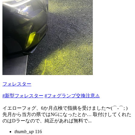
フォレスター
#新型フォレスター
#フォグランプ交換注意⚠️
イエローフォグ、6か月点検で指摘を受けました〜(⌒-⌒; )
先月から当方の県ではNGになったとか… 取付けしてくれた
のはDラーなので、純正があれば無料で...
thumb_up
116