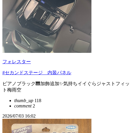
フォレスター
#セカンドステージ 内装パネル
ピアノブラック🎹加飾追加✨気持ちイイぐらジャストフィッ
ト梅雨空
thumb_up
118
comment
2
2026/07/03 16:02