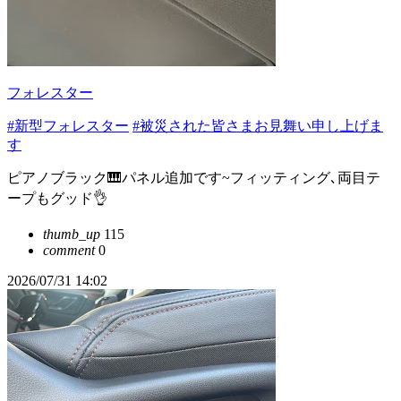
フォレスター
#新型フォレスター
#被災された皆さまお見舞い申し上げま
す
ピアノブラック🎹パネル追加です~フィッティング､両目テ
ープもグッド👌
thumb_up
115
comment
0
2026/07/31 14:02