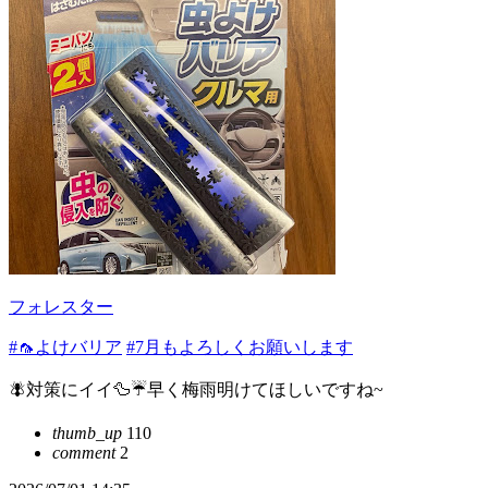
フォレスター
#🦟よけバリア
#7月もよろしくお願いします
🪰対策にイイ🦆☔️早く梅雨明けてほしいですね~
thumb_up
110
comment
2