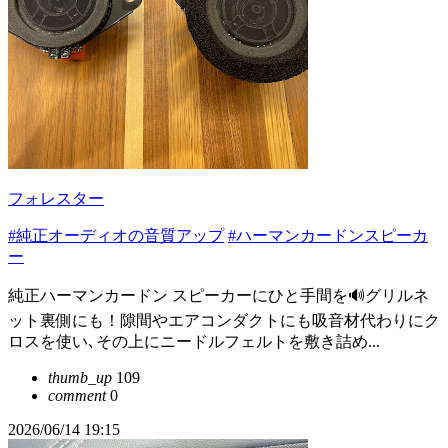
フォレスター
#純正オーディオの音質アップ
#ハーマンカードンスピーカ
ー
純正ハーマンカードン スピーカーにひと手間を🔊グリルネ
ット裏側にも！隙間やエアコンダクトにも吸音材代わりにク
ロスを使い､その上にニードルフェルトを敷き詰め...
thumb_up
109
comment
0
2026/06/14 19:15