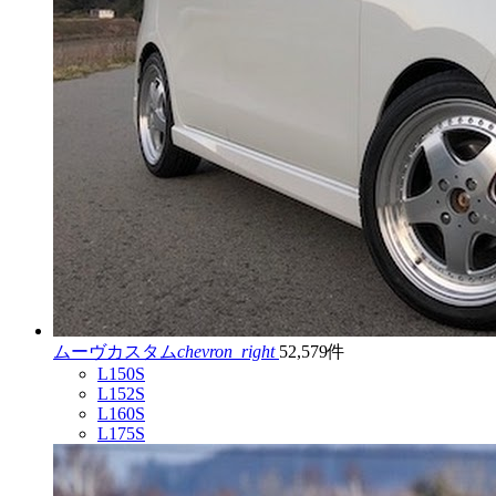
ムーヴカスタム
chevron_right
52,579件
L150S
L152S
L160S
L175S