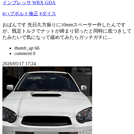
インプレッサ WRX GDA
#ハブボルト修正
#ダイス
おばんです 先日久方振りに10mmスペーサー外したんです
が、既定トルクでナットが締まり切ったと同時に底つきして
たみたいで気になって緩めてみたらガッチガチに...
thumb_up
66
comment
0
2026/05/17 17:24