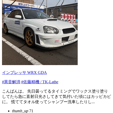
インプレッサ WRX GDA
#異音解消
#佐藤精機 / TK-Lathe
こんばんは。 先日曇ってるタイミングでワックス塗り塗り
してたら急に直射日光さしてきて気付いた頃にはカッピカピ
に。 慌ててタオル使ってシャンプー洗車したりし...
thumb_up
71