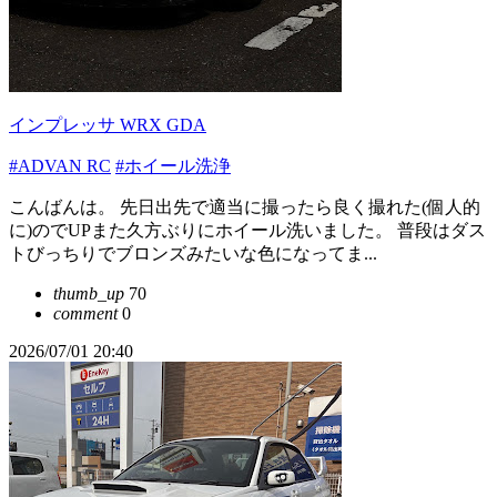
インプレッサ WRX GDA
#ADVAN RC
#ホイール洗浄
こんばんは。 先日出先で適当に撮ったら良く撮れた(個人的
に)のでUPまた久方ぶりにホイール洗いました。 普段はダス
トびっちりでブロンズみたいな色になってま...
thumb_up
70
comment
0
2026/07/01 20:40