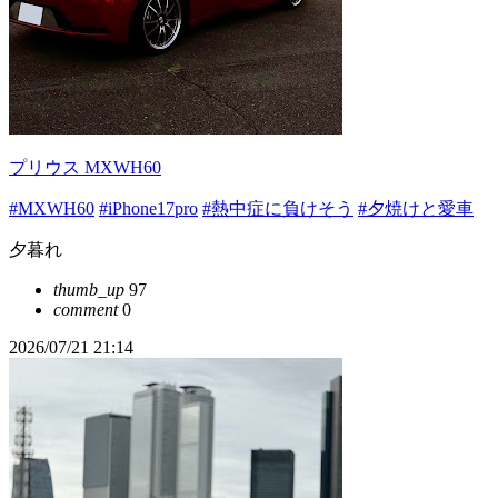
プリウス MXWH60
#MXWH60
#iPhone17pro
#熱中症に負けそう
#夕焼けと愛車
夕暮れ
thumb_up
97
comment
0
2026/07/21 21:14