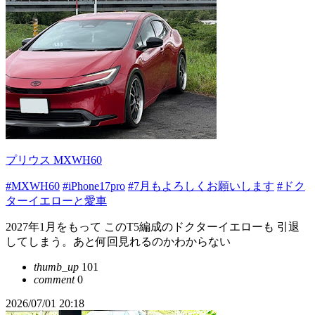
プリウス MXWH60
#MXWH60
#iPhone17pro
#7月もよろしくお願いします
#ドク
ターイエローと愛車
2027年1月をもって このT5編成のドクターイエローも 引退
してしまう。あと何回見れるのかわからない
thumb_up
101
comment
0
2026/07/01 20:18