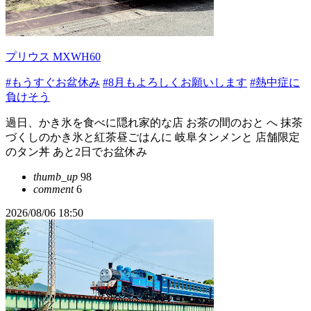
プリウス MXWH60
#もうすぐお盆休み
#8月もよろしくお願いします
#熱中症に
負けそう
過日、かき氷を食べに隠れ家的な店 お茶の間のおと へ 抹茶
づくしのかき氷と紅茶昼ごはんに 岐阜タンメンと 店舗限定
のタン丼 あと2日でお盆休み
thumb_up
98
comment
6
2026/08/06 18:50