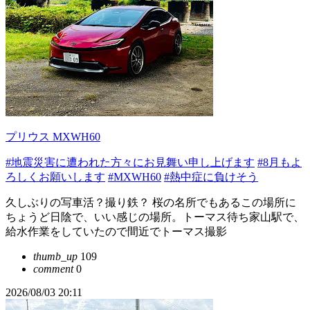
プリウス MXWH60
#地震災害に遭われた方々にお見舞い申し上げます
#8月もよ
ろしくお願いします
#MXWH60
#熱中症に負けそう
久しぶりの写車活？撮り鉄？ 桜の名所でもあるこの場所に
ちょうど日陰で、いい感じの場所。トーマス待ち家山駅で、
給水作業をしていたので間近でトーマス撮影
thumb_up
109
comment
0
2026/08/03 20:11