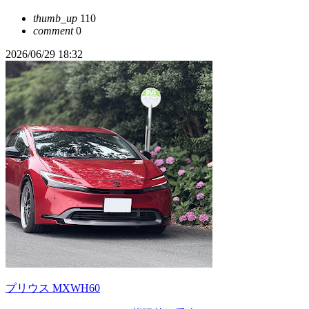
thumb_up
110
comment
0
2026/06/29 18:32
プリウス MXWH60