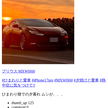
プリウス MXWH60
#ひまわりと愛車
#iPhone17pro
#MXWH60
#夕焼けと愛車
#熱
中症に気をつけて!!
ひまわり畑での夕暮れ ムシが、、、
thumb_up
125
comment
0