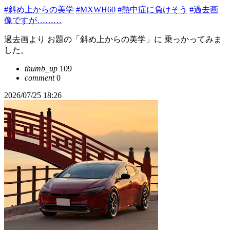
#斜め上からの美学
#MXWH60
#熱中症に負けそう
#過去画
像ですが………
過去画より お題の「斜め上からの美学」に 乗っかってみま
した。
thumb_up
109
comment
0
2026/07/25 18:26