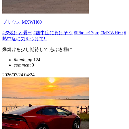
プリウス MXWH60
#夕焼けと愛車
#熱中症に負けそう
#iPhone17pro
#MXWH60
#
熱中症に気をつけて!!
爆焼けを少し期待して 志ぶき橋に
thumb_up
124
comment
0
2026/07/24 04:24