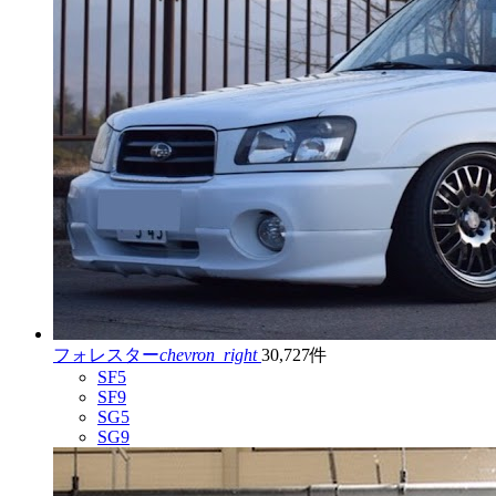
フォレスター
chevron_right
30,727件
SF5
SF9
SG5
SG9