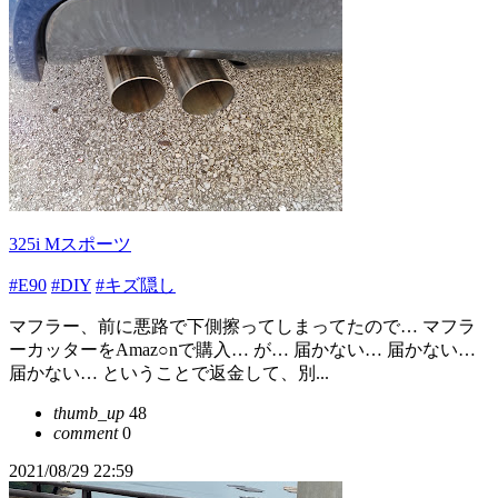
325i Mスポーツ
#E90
#DIY
#キズ隠し
マフラー、前に悪路で下側擦ってしまってたので… マフラ
ーカッターをAmaz○nで購入… が… 届かない… 届かない…
届かない… ということで返金して、別...
thumb_up
48
comment
0
2021/08/29 22:59