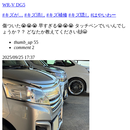
WR-V DG5
#キズが…
#キズ消し
#キズ補修
#キズ隠し
#はやいわー
傷ついた😭😭😭 早すぎる😭😭😭 タッチペンでいいんでし
ょうか？？ どなたか教えてください🙌😭
thumb_up
55
comment
2
2025/09/25 17:37