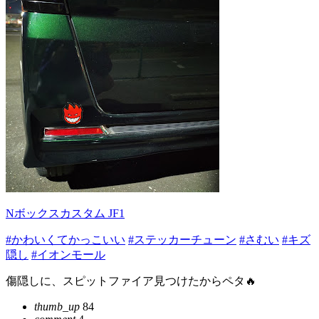
Nボックスカスタム JF1
#かわいくてかっこいい
#ステッカーチューン
#さむい
#キズ
隠し
#イオンモール
傷隠しに、スピットファイア見つけたからペタ🔥
thumb_up
84