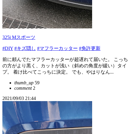
325i Mスポーツ
#DIY
#キズ隠し
#マフラーカッター
#免許更新
前に頼んでたマフラーカッターが超遅れて届いた。 こっち
の方がより黒く、カットが浅い（斜めの角度が緩い）タイ
プ。 着け比べてこっちに決定。 でも、やはりなん...
thumb_up
59
comment
2
2021/09/03 21:44