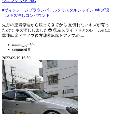
シエンタ NSP170G
#ヴィンテージブラウンパールクリスタルシャイン
#キズ隠
し
#キズ消しコンパウンド
先月の塗装修理から戻ってきてから 見慣れないキズが有っ
たので キズ消ししました😎 ①左スライドドアのレールの上
②運転席ドアノブ後方③運転席ドアノブafte...
thumb_up
59
comment
0
2022/09/19 16:59