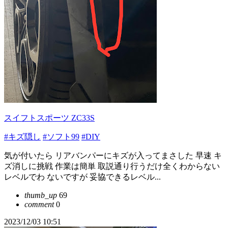
スイフトスポーツ ZC33S
#キズ隠し
#ソフト99
#DIY
気が付いたら リアバンパーにキズが入ってまさした 早速 キ
ズ消しに挑戦 作業は簡単 取説通り行うだけ全くわからない
レベルでわ ないですが 妥協できるレベル...
thumb_up
69
comment
0
2023/12/03 10:51