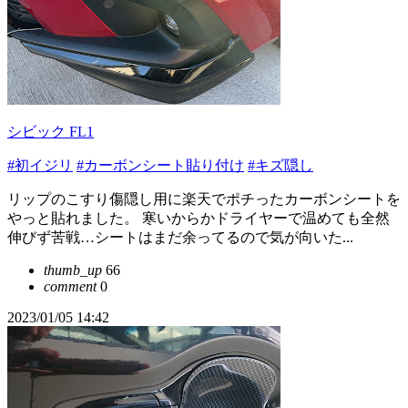
シビック FL1
#初イジリ
#カーボンシート貼り付け
#キズ隠し
リップのこすり傷隠し用に楽天でポチったカーボンシートを
やっと貼れました。 寒いからかドライヤーで温めても全然
伸びず苦戦…シートはまだ余ってるので気が向いた...
thumb_up
66
comment
0
2023/01/05 14:42