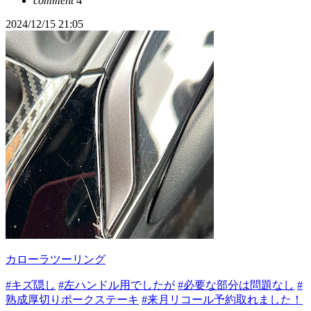
comment
4
2024/12/15 21:05
カローラツーリング
#キズ隠し
#左ハンドル用でしたが
#必要な部分は問題なし
#
熟成厚切りポークステーキ
#来月リコール予約取れました！