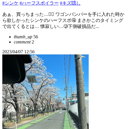
#シンケ
#ハーフスポイラー
#キズ隠し
あぁ、買っちまった…😮‍💨 ワゴンバンパーを手に入れた時か
ら欲しかったシンケのハーフスポ🤤 まさかこのタイミング
で出てくるとは… 懐寂しい…🥲下側破損品だ...
thumb_up
56
comment
2
2023/04/07 12:56