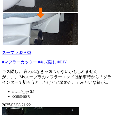
スープラ JZA80
#マフラーカッター
#キズ隠し
#DIY
キズ隠し。 言われなきゃ気づかないかもしれません
が、、、 Myスープラのマフラーエンドは納車時から「グラ
インダーで切ろうとしたけどど諦めた。」みたいな跡が...
thumb_up
62
comment
8
2025/03/08 21:22