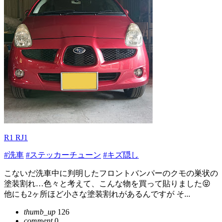
R1 RJ1
#洗車
#ステッカーチューン
#キズ隠し
こないだ洗車中に判明したフロントバンパーのクモの巣状の
塗装割れ…色々と考えて、こんな物を買って貼りました😝
他にも2ヶ所ほど小さな塗装割れがあるんですが そ...
thumb_up
126
comment
0