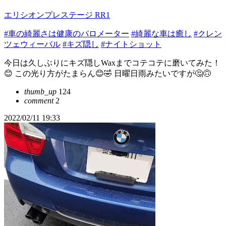
エリシオンプレステージ RR1
#車の綺麗さは健康のバロメーター
#綺麗な車は癒し
#クレン
ツェウィーバル
#キズ隠し
#ナイトショット
今日は久しぶりにキズ隠しWaxまでコテコテに磨いてみた！
😊 この光り方がたまらん😊🤣 日曜日雨みたいですが🤔🙃
thumb_up
124
comment
2
2022/02/11 19:33