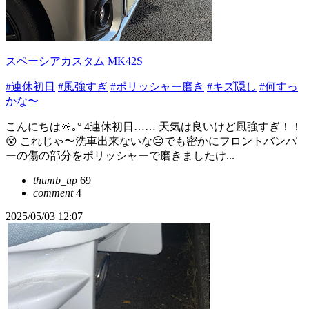
スペーシアカスタム MK42S
#連休初日
#風強すぎ
#ポリッシャー磨き
#キズ隠し
#何すっ
かな〜
こんにちは🔆｡° 4連休初日…… 天気は良いけど風強すぎ！！
😵 これじゃ〜洗車出来ないな😑でも密かにフロントバンパ
ーの傷の部分をポリッシャーで磨きましたけ...
thumb_up
69
comment
4
2025/05/03 12:07