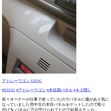
アトレーワゴン S321G
#S321G
#アトレーワゴン
#木目調パネル
#キズ隠し
前々オーナーが仕事で使っていたのでパネルに傷があり気に
なっていました😞中古の木目パネルをゲットしたので取り
付け🔧 パネルに穴が空けられてたので結局ステッカ...