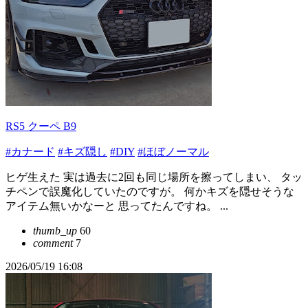
RS5 クーペ B9
#カナード
#キズ隠し
#DIY
#ほぼノーマル
ヒゲ生えた 実は過去に2回も同じ場所を擦ってしまい、 タッ
チペンで誤魔化していたのですが。 何かキズを隠せそうな
アイテム無いかなーと 思ってたんですね。 ...
thumb_up
60
comment
7
2026/05/19 16:08