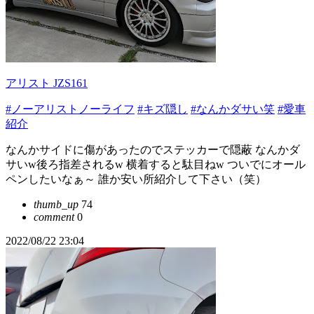
アリスト JZS161
#ノーアリストノーライフ
#キズ隠し
#なんかダサい笑
#愛車
紹介
なんかサイドに傷があったのでステッカーで隠蔽 なんかダ
サいw後ろ指差されるw 横着すると駄目ねw ついでにオール
ペンしたいなぁ～ 誰か安い所紹介して下さい（笑）
thumb_up
74
comment
0
2022/08/22 23:04