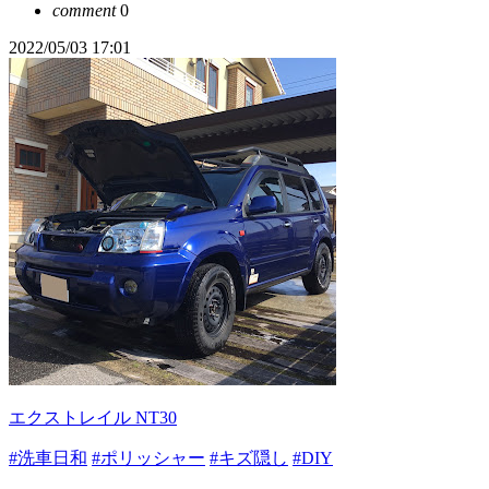
comment
0
2022/05/03 17:01
エクストレイル NT30
#洗車日和
#ポリッシャー
#キズ隠し
#DIY