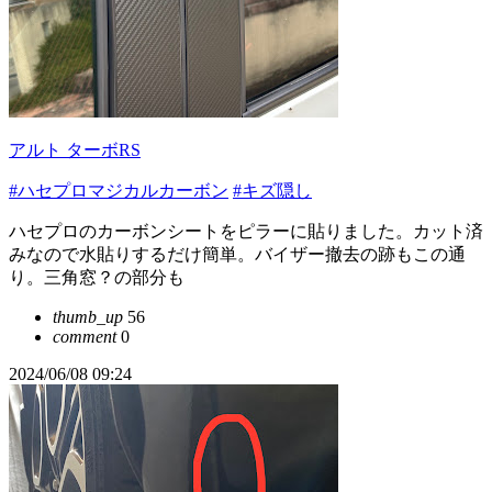
アルト ターボRS
#ハセプロマジカルカーボン
#キズ隠し
ハセプロのカーボンシートをピラーに貼りました。カット済
みなので水貼りするだけ簡単。バイザー撤去の跡もこの通
り。三角窓？の部分も
thumb_up
56
comment
0
2024/06/08 09:24