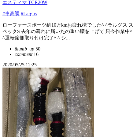
エスティマ TCR20W
#車高調
#Largus
ローファースポーツ約10万kmお疲れ様でした^ ^ラルグス ス
ペックS 去年の暮れに届いたの重い腰を上げて 只今作業中^
^運転席側取り付け完了^ ^ シ...
thumb_up
50
comment
16
2020/05/25 12:25