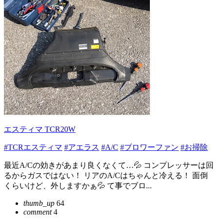
エスティマ TCR20W
#TCRエスティマ
#アエラス
#A/C
#ブロワーファン
#お掃除
最近A/Cの効きがあまり良くなくて…💦 コンプレッサーは回
るからガスではない！ リアのA/Cはちゃんと冷える！ 面倒
くらいけど、外しますかぁ💦 て事でブロ...
thumb_up
64
comment
4