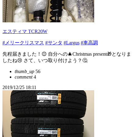
エスティマ TCR20W
#メリークリスマス
#サンタ
#Largus
#車高調
先程届きました！😊 自分への🎄Christmas present🎁となりま
したね😢 さて、いつ取り付けよう？🤔
thumb_up
56
comment
4
2019/12/25 18:11