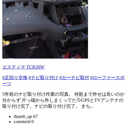
エスティマ TCR20W
#足回り交換
#ナビ取り付け
#カーナビ取付
#ローファースポ
ーツ
5年前のナビ取り付け作業の写真。 何処まで外せは良いのか
分からず 片っ端から外しまくってた💦GPSとTVアンテナの
取り付け完了。ナビの取り付け完了。 きち...
thumb_up
67
comment
0