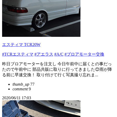
エスティマ TCR20W
#TCRエスティマ
#アエラス
#A/C
#ブロアモーター交換
昨日ブロアモーターを注文し 今日午前中に届くとの事だっ
たので午前中に 部品共販に取りに行ってきました😊雨が降
る前に早速交換！ 取り付けて行く写真撮り忘れま...
thumb_up
77
comment
9
2020/06/11 17:03