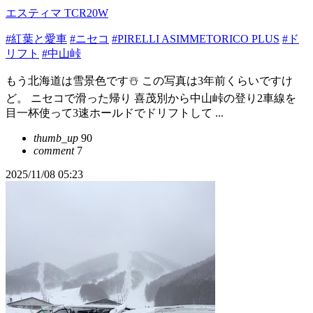
エスティマ TCR20W
#紅葉と愛車
#ニセコ
#PIRELLI ASIMMETORICO PLUS
#ド
リフト
#中山峠
もう北海道は雪景色です☃️ この写真は3年前くらいですけ
ど。 ニセコで滑った帰り 喜茂別から中山峠の登り2車線を
目一杯使って3速ホールドでドリフトして ...
thumb_up
90
comment
7
2025/11/08 05:23