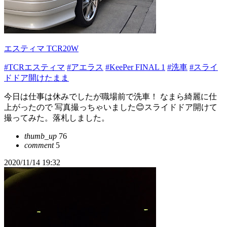
エスティマ TCR20W
#TCRエスティマ
#アエラス
#KeePer FINAL 1
#洗車
#スライ
ドドア開けたまま
今日は仕事は休みでしたが職場前で洗車！ なまら綺麗に仕
上がったので 写真撮っちゃいました😊スライドドア開けて
撮ってみた。落札しました。
thumb_up
76
comment
5
2020/11/14 19:32