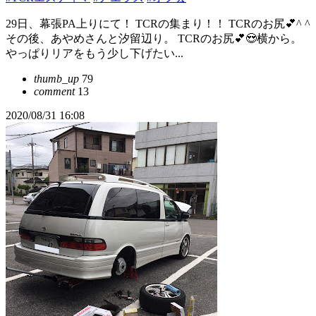
29日、幕張PA上りにて！ TCRの集まり！！ TCRのお尻💕^ ^
その後、あやめさんと汐留辺り。 TCRのお尻💕😍横から。
やっぱりリアをもう少し下げたい...
thumb_up
79
comment
13
2020/08/31 16:08