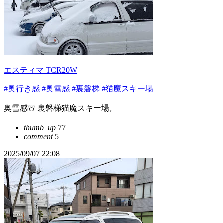
エスティマ TCR20W
#奥行き感
#奥雪感
#裏磐梯
#猫魔スキー場
奥雪感☃️ 裏磐梯猫魔スキー場。
thumb_up
77
comment
5
2025/09/07 22:08