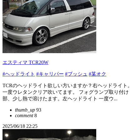
エスティマ TCR20W
#ヘッドライト
#キャリパー
#ブッシュ
#某オク
TCRのヘッドライト欲しい方いますか？右ヘッドライト。
一度ウレタンクリア吹いてます。 フォグランプ取り付け
部、少し熱で溶けたます。左ヘッドライト 一度ウ...
thumb_up
93
comment
8
2025/06/18 22:25