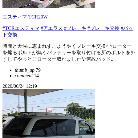
エスティマ TCR20W
#TCRエスティマ
#アエラス
#ブレーキ
#ブレーキ交換
#パッ
ド交換
時間と天候に恵まれず、ようやくブレーキ交換^ ^ローター
を煽るボルトが無くバッテリーを取り付ける所のボルトを外
すしてやっとこローター取れました💦何故パッド...
thumb_up
79
comment
14
2020/06/24 12:19