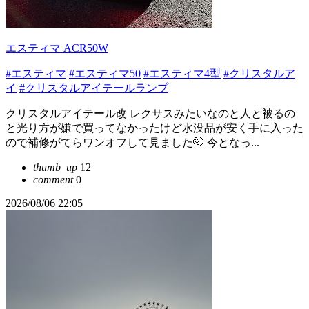
エスティマ ACR50W
#エスティマ
#エスティマ50
#エスティマ4型
#クリスタルア
イ
#クリスタルアイテールランプ
クリスタルアイテール改 レクサスみたいなのと人と被るの
と光り方が嫌で買ってなかったけど水没品が安く手に入った
ので補修がてらワンオフして見ました🤭 今となっ...
thumb_up
12
comment
0
2026/08/06 22:05