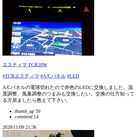
エスティマ TCR20W
#TCRエスティマ
#A/Cパネル
#LED
A/Cパネルの電球切れたので赤色のLEDに交換しました。温
度調整、風量調整のつまみも交換したい。交換の仕方知って
る方居ましたら教えて下さい。
thumb_up
59
comment
14
2020/11/09 21:36