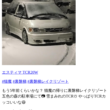
エスティマ TCR20W
#猫魔
#裏磐梯
#裏磐梯レイクリゾート
もう5年前くらいかな？ 猫魔の帰りに裏磐梯レイクリゾート
五色の森の駐車場にて📷 雪まみれのTCR☃️ やっぱりTCRカ
ッコいいな😆