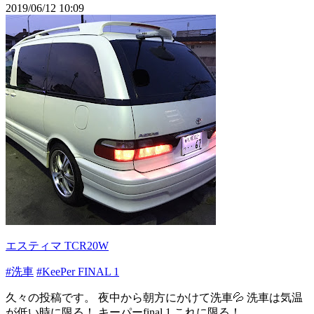
2019/06/12 10:09
エスティマ TCR20W
#洗車
#KeePer FINAL 1
久々の投稿です。 夜中から朝方にかけて洗車💦 洗車は気温
が低い時に限る！ キーパーfinal 1 これに限る！