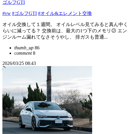
ゴルフGTI
#vw
#ゴルフGTI
#オイル&エレメント交換
オイル交換して１週間。 オイルレベル見てみると真ん中く
らいに減ってる？ 交換前は、最大の1つ下のメモリ😕 エン
ジンルーム漏れてなさそうやし、 排ガスも普通...
thumb_up
86
comment
8
2026/03/25 08:43