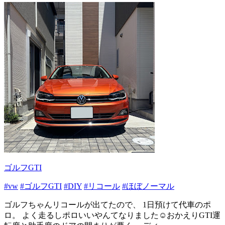
ゴルフGTI
#vw
#ゴルフGTI
#DIY
#リコール
#ほぼノーマル
ゴルフちゃんリコールが出てたので、 1日預けて代車のポ
ロ。 よく走るしポロいいやんてなりました☺️おかえりGTI運