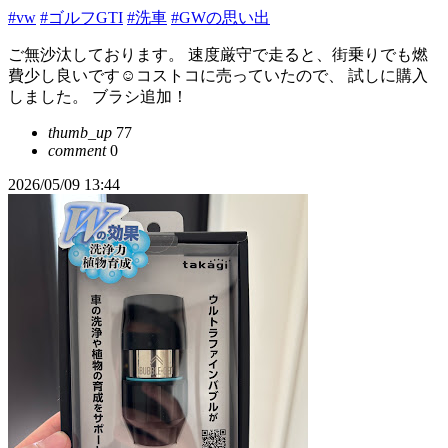
#vw
#ゴルフGTI
#洗車
#GWの思い出
ご無沙汰しております。 速度厳守で走ると、街乗りでも燃
費少し良いです☺️コストコに売っていたので、 試しに購入
しました。 ブラシ追加！
thumb_up
77
comment
0
2026/05/09 13:44