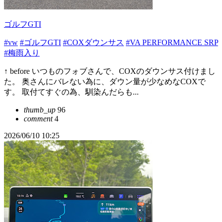
ゴルフGTI
#vw
#ゴルフGTI
#COXダウンサス
#VA PERFORMANCE SRP
#梅雨入り
↑ before いつものフォブさんで、COXのダウンサス付けまし
た。 奥さんにバレない為に、ダウン量が少なめなCOXで
す。 取付てすぐの為、馴染んだらも...
thumb_up
96
comment
4
2026/06/10 10:25