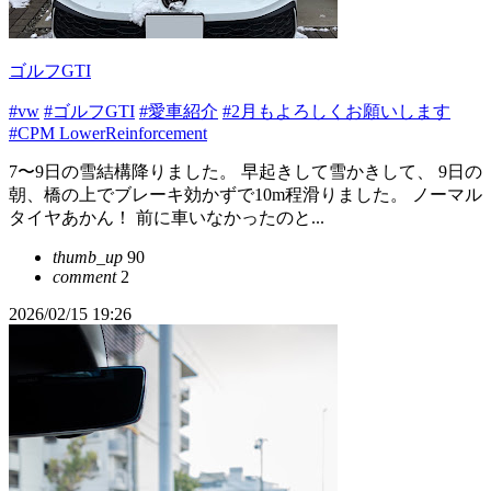
ゴルフGTI
#vw
#ゴルフGTI
#愛車紹介
#2月もよろしくお願いします
#CPM LowerReinforcement
7〜9日の雪結構降りました。 早起きして雪かきして、 9日の
朝、橋の上でブレーキ効かずで10m程滑りました。 ノーマル
タイヤあかん！ 前に車いなかったのと...
thumb_up
90
comment
2
2026/02/15 19:26