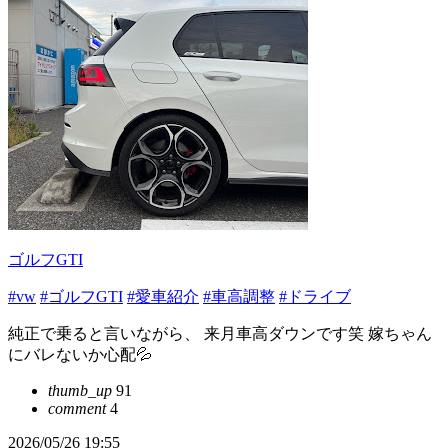
ゴルフGTI
#vw
#ゴルフGTI
#愛車紹介
#車高調整
#ドライブ
純正で乗ると言いながら、 来月車高ダウンです笑 嫁ちゃん
にバレないか心配💦
thumb_up
91
comment
4
2026/05/26 19:55