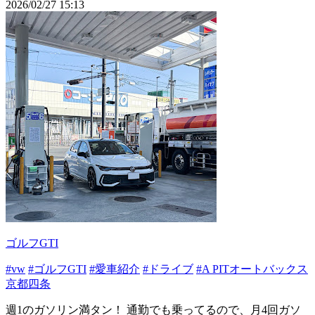
2026/02/27 15:13
ゴルフGTI
#vw
#ゴルフGTI
#愛車紹介
#ドライブ
#A PITオートバックス
京都四条
週1のガソリン満タン！ 通勤でも乗ってるので、月4回ガソ