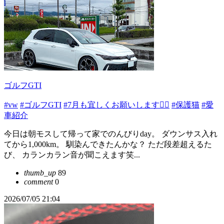
ゴルフGTI
#vw
#ゴルフGTI
#7月も宜しくお願いします🙇‍♂️
#保護猫
#愛
車紹介
今日は朝モスして帰って家でのんびりday。 ダウンサス入れ
てから1,000km。 馴染んできたんかな？ ただ段差超えるた
び、 カランカラン音が聞こえます笑...
thumb_up
89
comment
0
2026/07/05 21:04