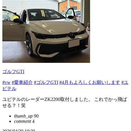
ゴルフGTI
#vw
#愛車紹介
#ゴルフGTI
#4月もよろしくお願いします
#ユ
ピテル
ユピテルのレーダーZK2200取付しました。 これでかっ飛ば
せる？！笑
thumb_up
90
comment
4