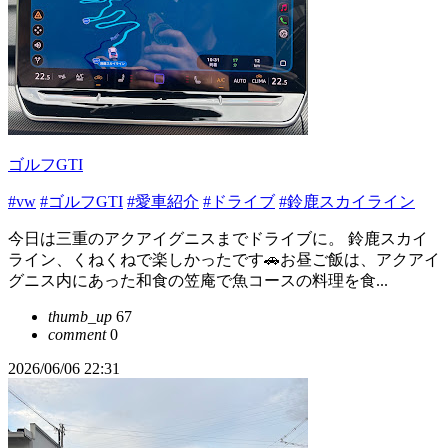
ゴルフGTI
#vw
#ゴルフGTI
#愛車紹介
#ドライブ
#鈴鹿スカイライン
今日は三重のアクアイグニスまでドライブに。 鈴鹿スカイ
ライン、くねくねで楽しかったです🚗お昼ご飯は、アクアイ
グニス内にあった和食の笠庵で魚コースの料理を食...
thumb_up
67
comment
0
2026/06/06 22:31