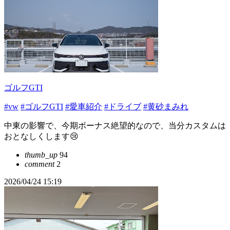
ゴルフGTI
#vw
#ゴルフGTI
#愛車紹介
#ドライブ
#黄砂まみれ
中東の影響で、今期ボーナス絶望的なので、当分カスタムは
おとなしくします😢
thumb_up
94
comment
2
2026/04/24 15:19