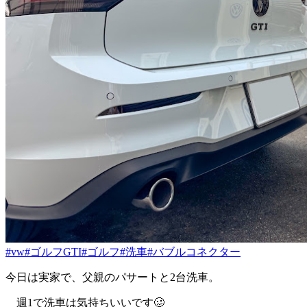
#vw
#ゴルフGTI
#ゴルフ
#洗車
#バブルコネクター
今日は実家で、父親のパサートと2台洗車。
週1で洗車は気持ちいいです🥴