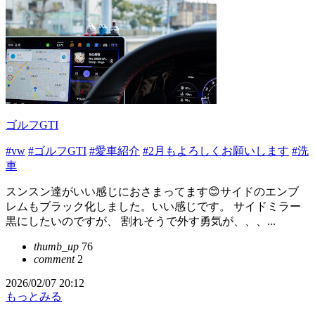
ゴルフGTI
#vw
#ゴルフGTI
#愛車紹介
#2月もよろしくお願いします
#洗
車
スンスン達がいい感じにおさまってます😊サイドのエンブ
レムもブラック化しました。いい感じです。 サイドミラー
黒にしたいのですが、 割れそうで外す勇気が、、、...
thumb_up
76
comment
2
2026/02/07 20:12
もっとみる