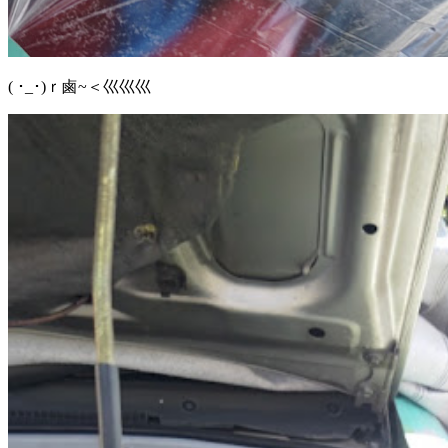
( ･_･)ｒ鹵~＜巛巛巛