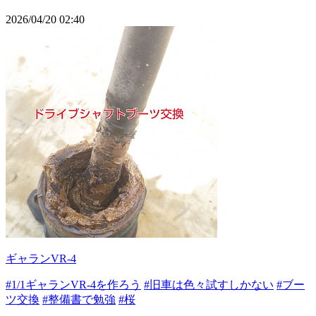
2026/04/20 02:40
ギャランVR-4
#1/1ギャランVR-4を作ろう
#旧車は色々試すしかない
#ブー
ツ交換
#整備書で勉強
#桜