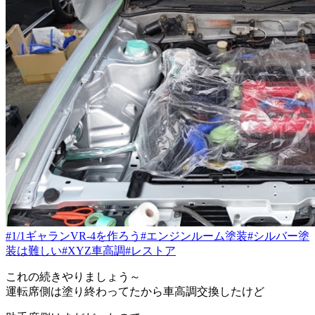
#1/1ギャランVR-4を作ろう
#エンジンルーム塗装
#シルバー塗
装は難しい
#XYZ車高調
#レストア
これの続きやりましょう～
運転席側は塗り終わってたから車高調交換したけど