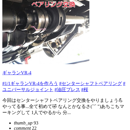
ギャランVR-4
#1/1ギャランVR-4を作ろう
#センターシャフトベアリング
#
ユニバーサルジョイント
#油圧プレス
#桜
今回はセンターシャフトベアリング交換をやりましょう💪
やってる事...全て初めて🤣 なんとかなるさ(´˘` ")あちこちマ
ーキングして 1人でやるから 分...
thumb_up
93
comment
22