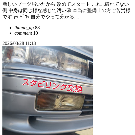
新しいブーツ届いたから 改めてスタート これ...破れてない
側 中身は同じ様な感じで汚い😩 本当に整備士の方ご苦労様
です┏○ﾍﾟｺｯ 自分でやって分かる....
thumb_up
88
comment
10
2026/03/28 11:13