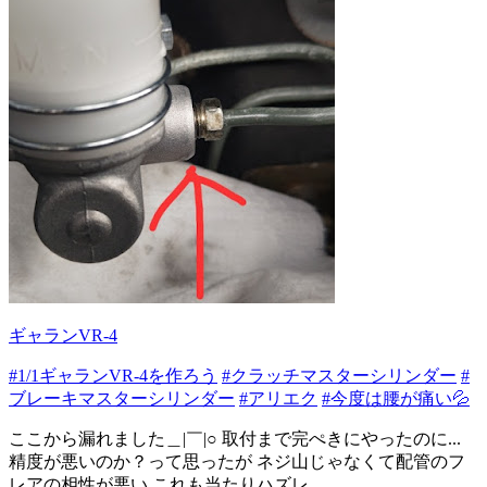
ギャランVR-4
#1/1ギャランVR-4を作ろう
#クラッチマスターシリンダー
#
ブレーキマスターシリンダー
#アリエク
#今度は腰が痛い💦
ここから漏れました＿|￣|○ 取付まで完ぺきにやったのに...
精度が悪いのか？って思ったが ネジ山じゃなくて配管のフ
レアの相性が悪い これも当たりハズレ...