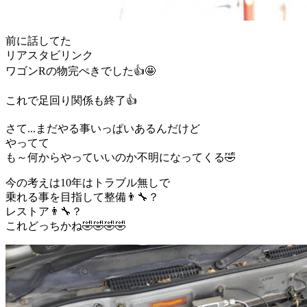
前に話してた
リアスタビリンク
ワゴンRの物完ぺきでした👍🤩
これで足回り関係も終了👍
さて...まだやる事いっぱいあるんだけど
やってて
も～何からやっていいのか不明になってくる🤣
今の考えは10年はトラブル無しで
乗れる事を目指して整備👨‍🔧？
レストア👨‍🔧？
これどっちかね🤣🤣🤣🤣