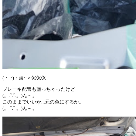
( ･_･)ｒ鹵~＜巛巛巛
ブレーキ配管も塗っちゃったけど
(。-ˇ.ˇ-。)ん～。
このままでいいか...元の色にするか...
(。-ˇ.ˇ-。)ん～。