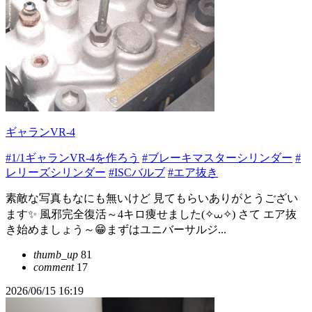
ギャランVR-4
#1/1ギャランVR-4を作ろう
#ブレーキマスターシリンダー
#
レリーズシリンダー
#ISCバルブ
#エア抜き
素敵な写真もなにも無いけど 見てもらいありがとうござい
ます✨ 風邪完全復活～4キロ痩せました(✧⩊✧) さて エア抜
き始めましょう～😁まずはユニバーサルジ...
thumb_up
81
comment
17
2026/06/15 16:19