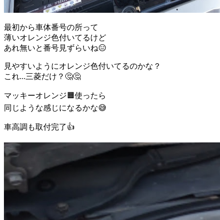
最初から車体番号の所って
薄いオレンジ色付いてるけど
あれ無いと番号見ずらいね😑
見やすいようにオレンジ色付いてるのかな？
これ...三菱だけ？🤔🤔
マッキーオレンジ🟧使ったら
同じような感じになるかな😅
車高調も取付完了👍