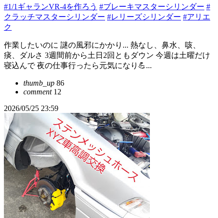
#1/1ギャランVR-4を作ろう
#ブレーキマスターシリンダー
#
クラッチマスターシリンダー
#レリーズシリンダー
#アリエ
ク
作業したいのに 謎の風邪にかかり... 熱なし、鼻水、咳、
痰、ダルさ 3週間前から土日2回ともダウン 今週は土曜だけ
寝込んで 夜の仕事行ったら元気になり💪...
thumb_up
86
comment
12
2026/05/25 23:59