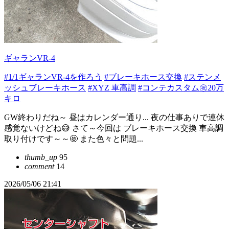
ギャランVR-4
#1/1ギャランVR-4を作ろう
#ブレーキホース交換
#ステンメ
ッシュブレーキホース
#XYZ 車高調
#コンテカスタム㊗️20万
キロ
GW終わりだね～ 昼はカレンダー通り... 夜の仕事ありで連休
感覚ないけどね😅 さて～今回は ブレーキホース交換 車高調
取り付けです～～🤩 また色々と問題...
thumb_up
95
comment
14
2026/05/06 21:41