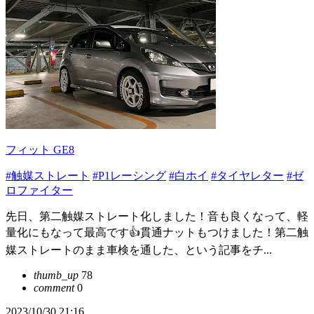
フィット GE8
#触媒ストレート
#P1レーシング
#白ホイ
#タイヤレター
#ゼ
ロファイター
先日、第二触媒ストレート化しました！音も良くなって、軽
量化にもなって最高です👍貫通ナットもつけました！第二触
媒ストレートのまま車検を通した、という記事をチ...
thumb_up
78
comment
0
2023/10/30 21:16