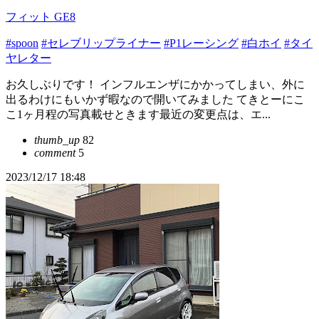
フィット GE8
#spoon
#セレブリップライナー
#P1レーシング
#白ホイ
#タイ
ヤレター
お久しぶりです！ インフルエンザにかかってしまい、外に
出るわけにもいかず暇なので開いてみました てきとーにこ
こ1ヶ月程の写真載せときます最近の変更点は、エ...
thumb_up
82
comment
5
2023/12/17 18:48