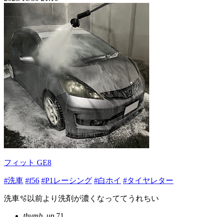
フィット GE8
#洗車
#f56
#P1レーシング
#白ホイ
#タイヤレター
洗車🫧‪以前より洗剤が濃くなっててうれちい
thumb_up
71