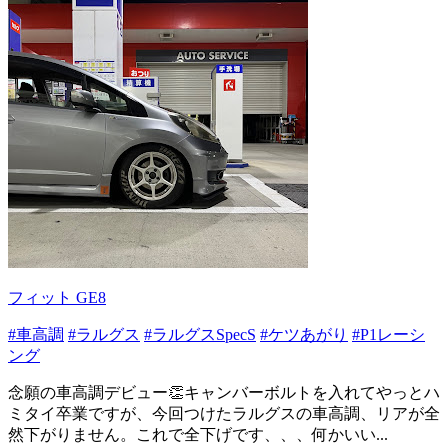
フィット GE8
#車高調
#ラルグス
#ラルグスSpecS
#ケツあがり
#P1レーシ
ング
念願の車高調デビュー👏キャンバーボルトを入れてやっとハ
ミタイ卒業ですが、今回つけたラルグスの車高調、リアが全
然下がりません。これで全下げです、、、何かいい...