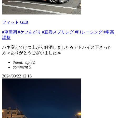
フィット GE8
#車高調
#ケツあがり
#直巻スプリング
#P1レーシング
#車高
調整
バネ変えてけつ上がり解消しました🔥アドバイス下さった
方々ありがとうございました🙏
thumb_up
72
comment
5
2024/09/22 12:16