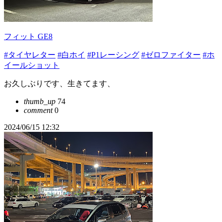
フィット GE8
#タイヤレター
#白ホイ
#P1レーシング
#ゼロファイター
#ホ
イールショット
お久しぶりです、生きてます、
thumb_up
74
comment
0
2024/06/15 12:32