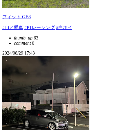
フィット GE8
#山と愛車
#P1レーシング
#白ホイ
thumb_up
63
comment
0
2024/08/29 17:43