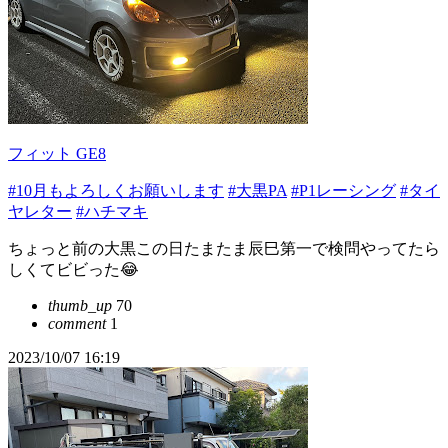
フィット GE8
#10月もよろしくお願いします
#大黒PA
#P1レーシング
#タイ
ヤレター
#ハチマキ
ちょっと前の大黒この日たまたま辰巳第一で検問やってたら
しくてビビった😂
thumb_up
70
comment
1
2023/10/07 16:19