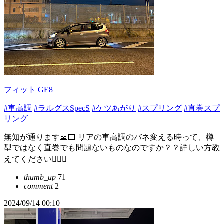
フィット GE8
#車高調
#ラルグスSpecS
#ケツあがり
#スプリング
#直巻スプ
リング
無知が通ります🙏🏻 リアの車高調のバネ変える時って、樽
型ではなく直巻でも問題ないものなのですか？？詳しい方教
えてください🙇🏻‍♂️
thumb_up
71
comment
2
2024/09/14 00:10