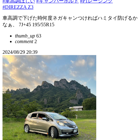
#車高調ほしい
#キャンバーボルト
#P1レーシング
#DIREZZA Z3
車高調で下げた時何度ネガキャンつければハミタイ防げるか
なぁ、 7J+45 195/55R15
thumb_up
63
comment
2
2024/08/29 20:39