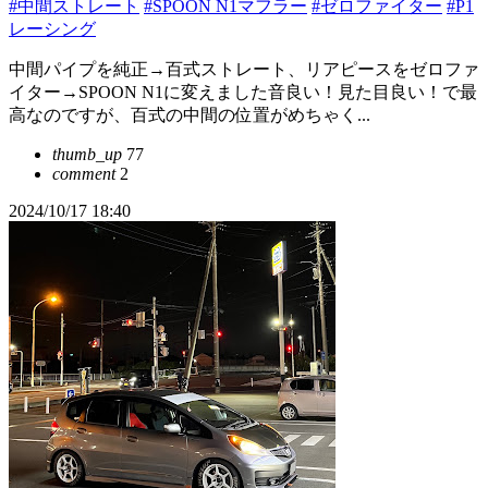
#中間ストレート
#SPOON N1マフラー
#ゼロファイター
#P1
レーシング
中間パイプを純正→百式ストレート、リアピースをゼロファ
イター→SPOON N1に変えました音良い！見た目良い！で最
高なのですが、百式の中間の位置がめちゃく...
thumb_up
77
comment
2
2024/10/17 18:40