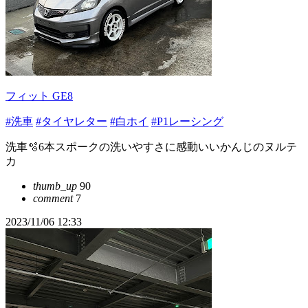
フィット GE8
#洗車
#タイヤレター
#白ホイ
#P1レーシング
洗車🫧6本スポークの洗いやすさに感動いいかんじのヌルテ
カ
thumb_up
90
comment
7
2023/11/06 12:33