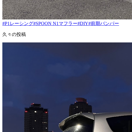
#P1レーシング
#SPOON N1マフラー
#DIY
#前期バンパー
久々の投稿