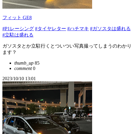
フィット GE8
#P1レーシング
#タイヤレター
#ハチマキ
#ガソスタは盛れる
#立駐は盛れる
ガソスタとか立駐行くとついつい写真撮ってしまうのわかり
ます？
thumb_up
85
comment
0
2023/10/10 13:01