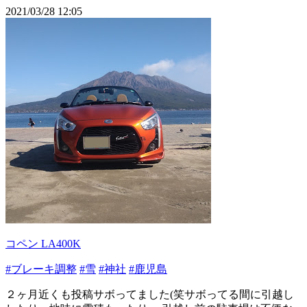
2021/03/28 12:05
コペン LA400K
#ブレーキ調整
#雪
#神社
#鹿児島
２ヶ月近くも投稿サボってました(笑サボってる間に引越し