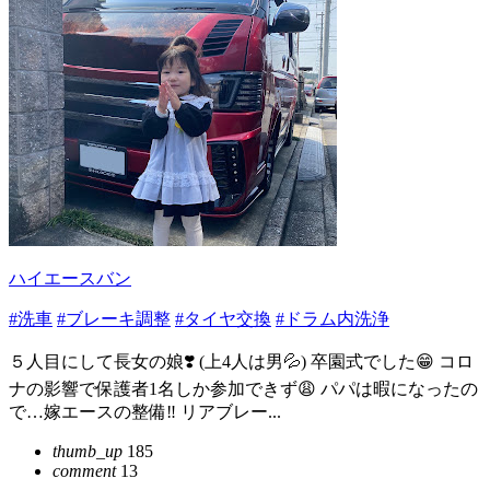
ハイエースバン
#洗車
#ブレーキ調整
#タイヤ交換
#ドラム内洗浄
５人目にして長女の娘❣️ (上4人は男💦) 卒園式でした😁 コロ
ナの影響で保護者1名しか参加できず😩 パパは暇になったの
で…嫁エースの整備‼️ リアブレー...
thumb_up
185
comment
13