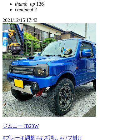
thumb_up
136
comment
2
2021/12/15 17:43
ジムニー JB23W
#ブレーキ調整
#キズ消し
#バフ掛け