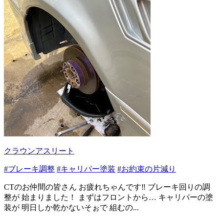
クラウンアスリート
#ブレーキ調整
#キャリパー塗装
#お約束の片減り
CTのお仲間の皆さん お疲れちゃんです‼️ ブレーキ回りの調
整が 始まりました！ まずはフロントから… キャリパーの塗
装が 明日しか乾かないそぉで 組むの...