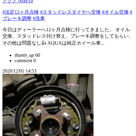
アクア NHP10
#法定12ヶ月点検
#スタッドレスタイヤへ交換
#オイル交換
#
ブレーキ調整
#洗車
今日はディーラーへ12ヶ月点検に行ってきました。 オイル
交換、スタッドレス付け替え、ブレーキ調整をしてもらい、
その他は問題なし👍 AQUAは純正ホイール車...
thumb_up
60
comment
0
2020/12/01 14:53