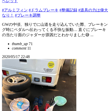
ベレット
#アルミフィン
#ドラムブレーキ
#整備記録
#道具の力は偉大
なり！
#ブレーキ調整
GWの中頃、独りでに山道を走り込んでいた際、ブレーキン
グ時にペダルへ伝わってくる不快な振動… 直ぐにブレーキ
の当たり面のジャダーが原因だとわかりました😅 ...
thumb_up
71
comment
11
2020/05/17 22:48