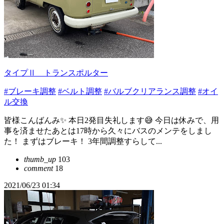
タイプⅡ トランスポルター
#ブレーキ調整
#ベルト調整
#バルブクリアランス調整
#オイ
ル交換
皆様こんばんみ✨ 本日2発目失礼します😅 今日は休みで、用
事を済ませたあとは17時から久々にバスのメンテをしまし
た！ まずはブレーキ！ 3年間調整すらして...
thumb_up
103
comment
18
2021/06/23 01:34