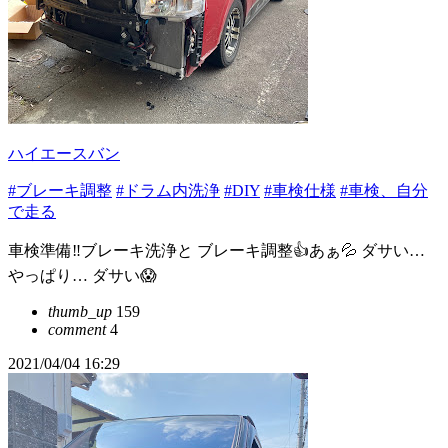
ハイエースバン
#ブレーキ調整
#ドラム内洗浄
#DIY
#車検仕様
#車検、自分
で走る
車検準備‼️ブレーキ洗浄と ブレーキ調整👍あぁ💦 ダサい…
やっぱり… ダサい😱
thumb_up
159
comment
4
2021/04/04 16:29