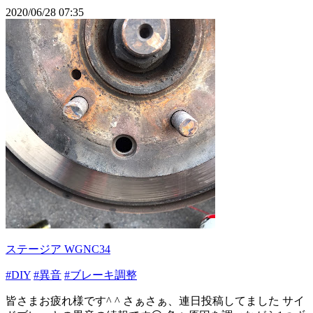
2020/06/28 07:35
ステージア WGNC34
#DIY
#異音
#ブレーキ調整
皆さまお疲れ様です^ ^ さぁさぁ、連日投稿してました サイ