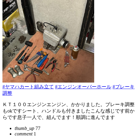
#ヤマハカート組み立て
#エンジンオーバーホール
#ブレーキ
調整
ＫＴ１００エンジンエンジン、かかりました。ブレーキ調整
もokですシート、ハンドルも付きましたこんな感じです前か
らです息子一人で、組んでます！順調に進んでます
thumb_up
77
comment
1