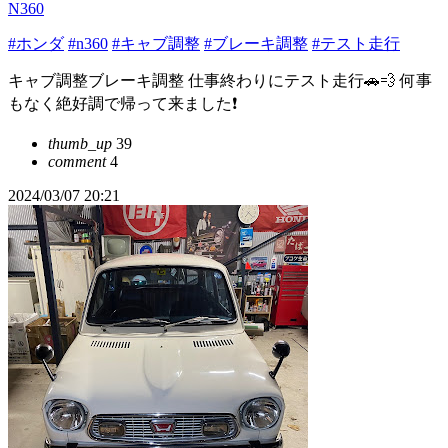
N360
#ホンダ
#n360
#キャブ調整
#ブレーキ調整
#テスト走行
キャブ調整ブレーキ調整 仕事終わりにテスト走行🚗💨 何事
もなく絶好調で帰って来ました❗️
thumb_up
39
comment
4
2024/03/07 20:21