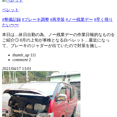
ベレット
#整備記録
#ブレーキ調整
#再塗装
#ノー残業デー
#早く帰り
たい〜〜
本日は…休日出勤の為、ノー残業デーの作業日報的なものを
ご紹介🙄 8月の上旬が車検となる白ベレット…最近になっ
て、ブレーキのジャダーが出ていたので対策を施し...
thumb_up
111
comment
2
2021/04/17 13:01