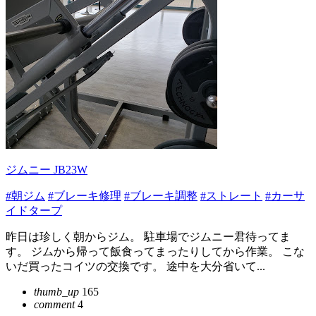
ジムニー JB23W
#朝ジム
#ブレーキ修理
#ブレーキ調整
#ストレート
#カーサ
イドタープ
昨日は珍しく朝からジム。 駐車場でジムニー君待ってま
す。 ジムから帰って飯食ってまったりしてから作業。 こな
いだ買ったコイツの交換です。 途中を大分省いて...
thumb_up
165
comment
4