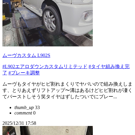
ムーヴカスタム L902S
#L902エアロダウンカスタムリミテッド
#タイヤ組み換え完
了
#ブレーキ調整
ムーヴもタイヤがヒビ割れまくりでヤバいので組み換えしま
す、とりあえずリフトアップ〜溝はあるけどヒビ割れが凄く
てバーストしそう笑タイヤはずしたついでにブレー...
thumb_up
33
comment
0
2025/12/31 17:58