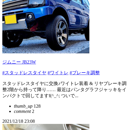
ジムニー JB23W
#スタッドレスタイヤ
#ワイトレ
#ブレーキ調整
スタッドレスタイヤに交換♪ワイトレ装着 & リヤブレーキ調
整2階から持って降り…… 最近はパンタグラフジャッキをイ
ンパクトで回してますf(^_^; ついで...
thumb_up
128
comment
2
2021/12/18 23:08