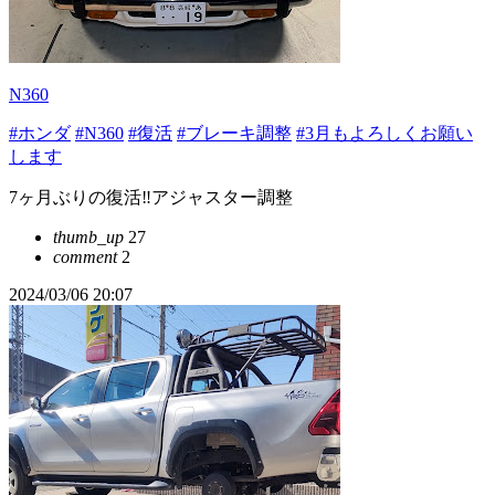
N360
#ホンダ
#N360
#復活
#ブレーキ調整
#3月もよろしくお願い
します
7ヶ月ぶりの復活‼️アジャスター調整
thumb_up
27
comment
2
2024/03/06 20:07