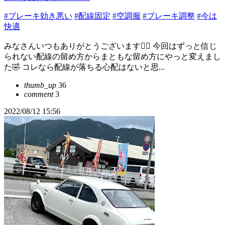
#ブレーキ効き悪い
#配線固定
#空調服
#ブレーキ調整
#今は
快適
みなさんいつもありがとうございます🙇‍♂️ 今回はずっと信じ
られない配線の留め方からまともな留め方にやっと変えまし
た🤣 コレなら配線が落ちる心配はないと思...
thumb_up
36
comment
3
2022/08/12 15:56