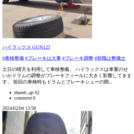
ハイラックス GUN125
#車検整備
#ブレーキは大事
#ブレーキ調整
#前職は整備士
土日の晴天を利用して車検整備。 ハイラックスは車重のせ
いかドラムの調整がブレーキフィールに大きく影響してきま
す。 前回の車検時もドラムとブレーキシューの隙...
thumb_up
92
comment
0
2024/02/04 13:58