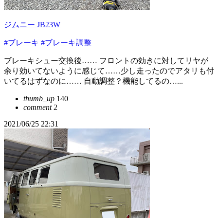
ジムニー JB23W
#ブレーキ
#ブレーキ調整
ブレーキシュー交換後…… フロントの効きに対してリヤが
余り効いてないように感じて……少し走ったのでアタリも付
いてるはずなのに…… 自動調整？機能してるの…...
thumb_up
140
comment
2
2021/06/25 22:31