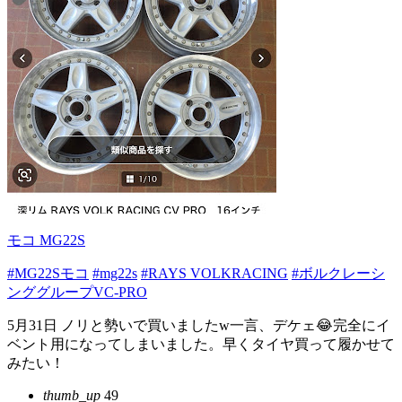
モコ MG22S
#MG22Sモコ
#mg22s
#RAYS VOLKRACING
#ボルクレーシ
ンググループVC-PRO
5月31日 ノリと勢いで買いましたw一言、デケェ😂完全にイ
ベント用になってしまいました。早くタイヤ買って履かせて
みたい！
thumb_up
49