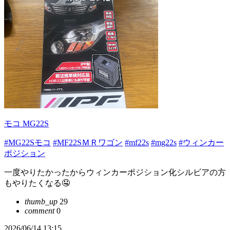
モコ MG22S
#MG22Sモコ
#MF22SＭＲワゴン
#mf22s
#mg22s
#ウィンカー
ポジション
一度やりたかったからウィンカーポジション化シルビアの方
もやりたくなる🤤
thumb_up
29
comment
0
2026/06/14 13:15