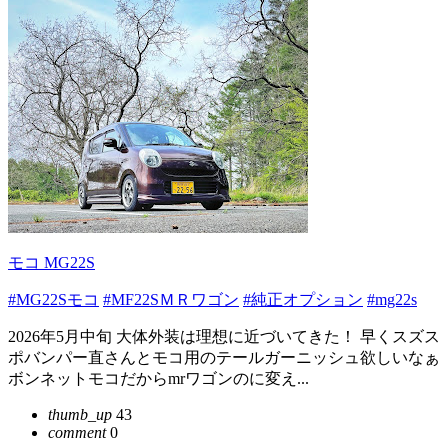
モコ MG22S
#MG22Sモコ
#MF22SＭＲワゴン
#純正オプション
#mg22s
2026年5月中旬 大体外装は理想に近づいてきた！ 早くスズス
ポバンパー直さんとモコ用のテールガーニッシュ欲しいなぁ
ボンネットモコだからmrワゴンのに変え...
thumb_up
43
comment
0