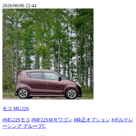
2026/06/06 22:44
モコ MG22S
#MG22Sモコ
#MF22SＭＲワゴン
#純正オプション
#ボルクレ
ーシング グループC