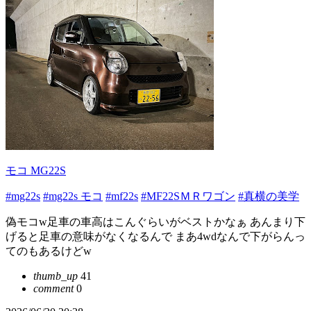
モコ MG22S
#mg22s
#mg22s モコ
#mf22s
#MF22SＭＲワゴン
#真横の美学
偽モコw足車の車高はこんぐらいがベストかなぁ あんまり下
げると足車の意味がなくなるんで まあ4wdなんで下がらんっ
てのもあるけどw
thumb_up
41
comment
0