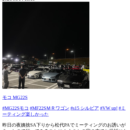
モコ MG22S
#MG22Sモコ
#MF22SＭＲワゴン
#s15 シルビア
#VW up!
#ミ
ーティング楽しかった
昨日の夜姨捨SA下りから松代PAでミーティングのお誘いが