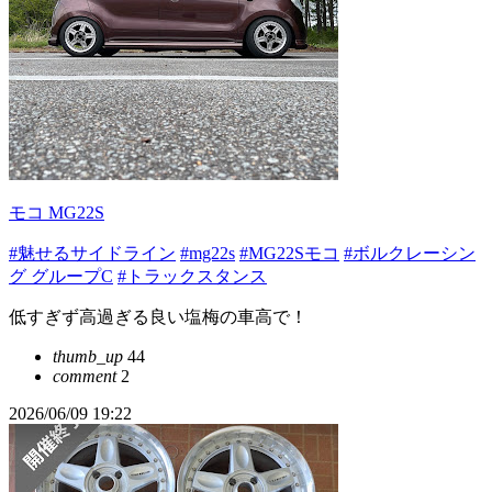
モコ MG22S
#魅せるサイドライン
#mg22s
#MG22Sモコ
#ボルクレーシン
グ グループC
#トラックスタンス
低すぎず高過ぎる良い塩梅の車高で！
thumb_up
44
comment
2
2026/06/09 19:22