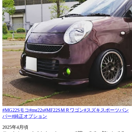
#MG22Sモコ
#mg22s
#MF22SＭＲワゴン
#スズキスポーツバン
パー
#純正オプション
2025年4月頃