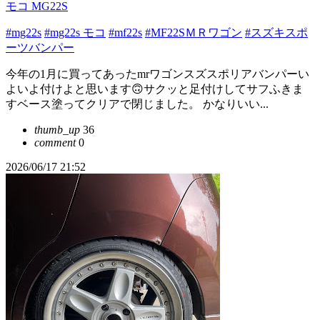
モコ MG22S
#mg22s
#mg22s モコ
#mf22s
#MF22SＭＲワゴン
#スズキスポ
ーツバンパー
今年の1月に買ってあったmrワゴンスズスポリアバンパーい
よいよ付けよと思います🙃サクッと足付けしてサフふきま
すベース塗ってクリアで閉じました。 かなりいい...
thumb_up
36
comment
0
2026/06/17 21:52