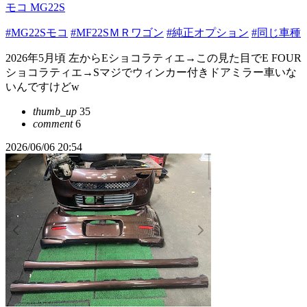
モコ MG22S
#MG22Sモコ
#MF22SＭＲワゴン
#純正オプション
#同じ車種
2026年5月頃 左からEショコラティエ→この見た目でE FOUR
ショコラティエ→Sマジでウィンカー付きドアミラー車いな
いんですけどw
thumb_up
35
comment
6
2026/06/06 20:54