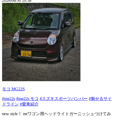
2026/06/30 20:38
モコ MG22S
#mg22s
#mg22s モコ
#スズキスポーツバンパー
#魅せるサイ
ドライン
#愛車紹介
new style！ mrワゴン用ヘッドライトガーニッシュつけてみ