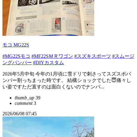
モコ MG22S
#MG22Sモコ
#MF22SＭＲワゴン
#スズキスポーツ
#スムージ
ングバンパー
#DIYカスタム
2026年5月中旬 今年の1月頃に雪ドリで刺さってスズスポバ
ンパー割っちまった時です。 結構ショックでした😇痛々し
い姿ですただ直すのは面白くないのでナンバ...
thumb_up
39
comment
3
2026/06/08 07:45