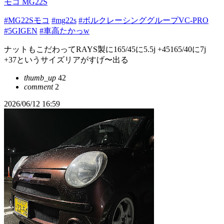
モコ MG22S
#MG22Sモコ
#mg22s
#ボルクレーシンググループVC-PRO
#5GIGEN
#車高たかっw
ナットもこだわってRAYS製に165/45に5.5j +45165/40に7j
+37というサイズリアがすげ〜出る
thumb_up
42
comment
2
2026/06/12 16:59