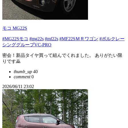
モコ MG22S
#MG22Sモコ
#mg22s
#mf22s
#MF22SＭＲワゴン
#ボルクレー
シンググループVC-PRO
密会！新品タイヤ買って組んでくれました。 ありがたい限
りです🙇
thumb_up
40
comment
0
2026/06/11 23:02