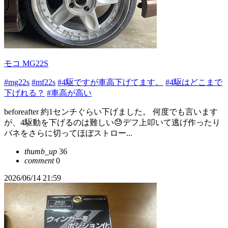
モコ MG22S
#mg22s
#mf22s
#4駆ですが車高下げてます。
#4駆はどこまで
下げれる？
#車高が高い
beforeafter 約1センチぐらい下げました。 何度でも言います
が、4駆動を下げるのは難しい😓デフ上叩いて逃げ作ったり
バネをさらに切ってほぼストロー...
thumb_up
36
comment
0
2026/06/14 21:59