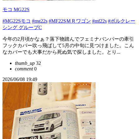
モコ MG22S
#MG22Sモコ
#mg22s
#MF22SＭＲワゴン
#mf22s
#ボルクレー
シング グループC
今年の2月頃かなぁ？落下物踏んでフェミナバンパーの牽引
フックカバー吹っ飛ばして5月の中旬に見つけました。こん
なカバーでも大事だから死ぬ気で探しました。とり...
thumb_up
32
comment
0
2026/06/08 19:49