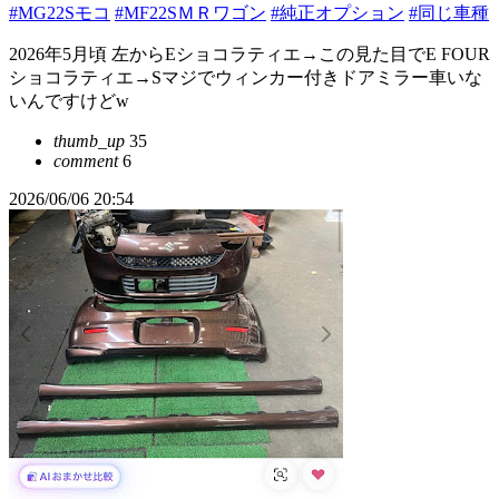
#MG22Sモコ
#MF22SＭＲワゴン
#純正オプション
#同じ車種
2026年5月頃 左からEショコラティエ→この見た目でE FOUR
ショコラティエ→Sマジでウィンカー付きドアミラー車いな
いんですけどw
thumb_up
35
comment
6
2026/06/06 20:54