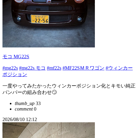
モコ MG22S
#mg22s
#mg22s モコ
#mf22s
#MF22SＭＲワゴン
#ウィンカー
ポジション
一度やってみたかったウィンカーポジション化とキモい純正
バンパーの組み合わせ🙄
thumb_up
33
comment
0
2026/08/10 12:12