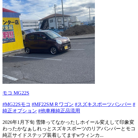
モコ MG22S
#MG22Sモコ
#MF22SＭＲワゴン
#スズキスポーツバンパー
#
純正オプション
#他車種純正品流用
2026年1月下旬 雪降ってなかったしホイール変えして印象変
わったかなぁしれっとスズキスポーツのリアバンパーとモコ
純正サイドステップ装着してますwウィンカ...