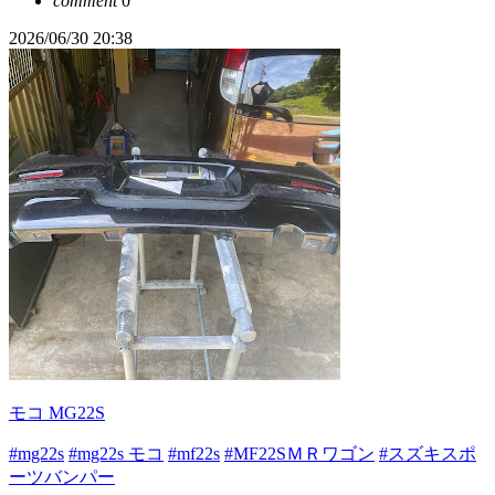
comment
0
2026/06/30 20:38
モコ MG22S
#mg22s
#mg22s モコ
#mf22s
#MF22SＭＲワゴン
#スズキスポ
ーツバンパー