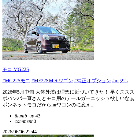
モコ MG22S
#MG22Sモコ
#MF22SＭＲワゴン
#純正オプション
#mg22s
2026年5月中旬 大体外装は理想に近づいてきた！ 早くスズス
ポバンパー直さんとモコ用のテールガーニッシュ欲しいなぁ
ボンネットモコだからmrワゴンのに変え...
thumb_up
43
comment
0
2026/06/06 22:44