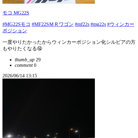
モコ MG22S
#MG22Sモコ
#MF22SＭＲワゴン
#mf22s
#mg22s
#ウィンカー
ポジション
一度やりたかったからウィンカーポジション化シルビアの方
もやりたくなる🤤
thumb_up
29
comment
0
2026/06/14 13:15