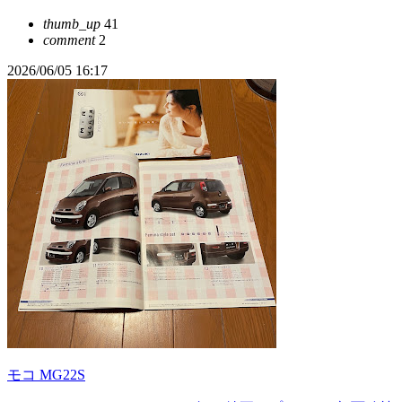
thumb_up
41
comment
2
2026/06/05 16:17
モコ MG22S