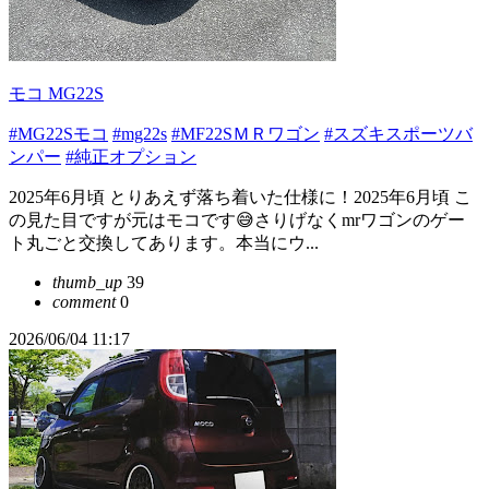
モコ MG22S
#MG22Sモコ
#mg22s
#MF22SＭＲワゴン
#スズキスポーツバ
ンパー
#純正オプション
2025年6月頃 とりあえず落ち着いた仕様に！2025年6月頃 こ
の見た目ですが元はモコです😅さりげなくmrワゴンのゲー
ト丸ごと交換してあります。本当にウ...
thumb_up
39
comment
0
2026/06/04 11:17