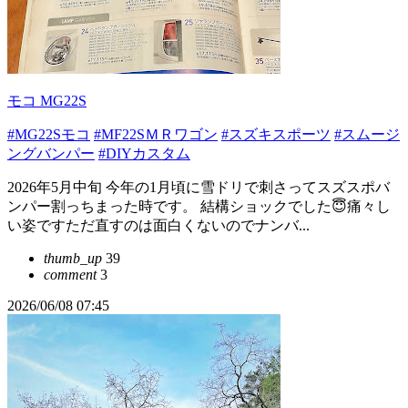
モコ MG22S
#MG22Sモコ
#MF22SＭＲワゴン
#スズキスポーツ
#スムージ
ングバンパー
#DIYカスタム
2026年5月中旬 今年の1月頃に雪ドリで刺さってスズスポバ
ンパー割っちまった時です。 結構ショックでした😇痛々し
い姿ですただ直すのは面白くないのでナンバ...
thumb_up
39
comment
3
2026/06/08 07:45