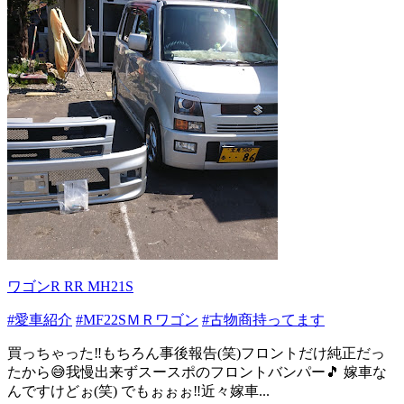
ワゴンR RR MH21S
#愛車紹介
#MF22SＭＲワゴン
#古物商持ってます
買っちゃった‼️もちろん事後報告(笑)フロントだけ純正だっ
たから😅我慢出来ずスースポのフロントバンパー🎵 嫁車な
んですけどぉ(笑) でもぉぉぉ‼️近々嫁車...