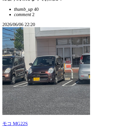
thumb_up
40
comment
2
2026/06/06 22:20
モコ MG22S