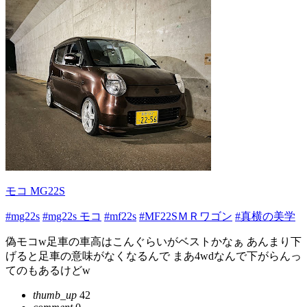
モコ MG22S
#mg22s
#mg22s モコ
#mf22s
#MF22SＭＲワゴン
#真横の美学
偽モコw足車の車高はこんぐらいがベストかなぁ あんまり下
げると足車の意味がなくなるんで まあ4wdなんで下がらんっ
てのもあるけどw
thumb_up
42