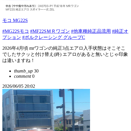
モコ MG22S
#MG22Sモコ
#MF22SＭＲワゴン
#他車種純正品流用
#純正オ
プション
#ボルクレーシング グループC
2026年4月頃 mrワゴンの純正3点エアロ入手状態はそこそこ
でしたサクッと付け替え(終) エアロがあると無いとじゃ印象
は違いますね！
thumb_up
30
comment
0
2026/06/05 20:02