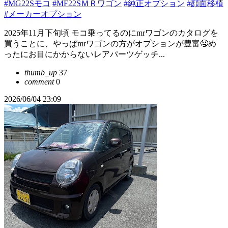
#MG22Sモコ
#MF22SＭＲワゴン
#純正オプション
#顔面移植
#メーカーオプション
2025年11月下旬頃 モコ乗ってるのにmrワゴンのカタログを
買うことに、やっぱmrワゴンの方がオプションが豊富🤤め
ったにお目にかからないレアパーツゲッチ...
thumb_up
37
comment
0
2026/06/04 23:09