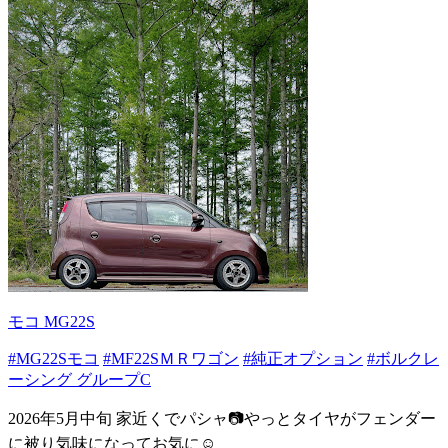
モコ MG22S
#MG22Sモコ
#MF22SＭＲワゴン
#純正オプション
#ボルクレ
ーシング グループC
2026年5月中旬 家近くでパシャ📷やっとタイヤがフェンダー
に被り気味になってお気に☺️