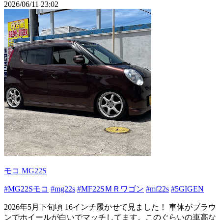
2026/06/11 23:02
モコ MG22S
#MG22Sモコ
#mg22s
#MF22SＭＲワゴン
#mf22s
#5GIGEN
2026年5月下旬頃 16インチ履かせて見ました！ 車体がブラウ
ンでホイールが白いでマッチしてます。このぐらいの車高な