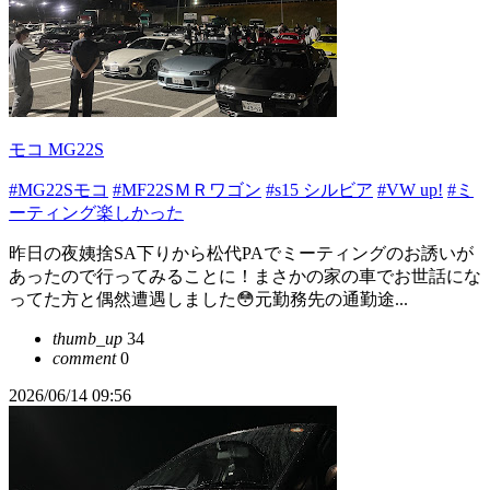
モコ MG22S
#MG22Sモコ
#MF22SＭＲワゴン
#s15 シルビア
#VW up!
#ミ
ーティング楽しかった
昨日の夜姨捨SA下りから松代PAでミーティングのお誘いが
あったので行ってみることに！まさかの家の車でお世話にな
ってた方と偶然遭遇しました😳元勤務先の通勤途...
thumb_up
34
comment
0
2026/06/14 09:56