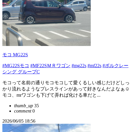
モコ MG22S
#MG22Sモコ
#MF22SＭＲワゴン
#mg22s
#mf22s
#ボルクレー
シング グループC
モコって名前の通りモコモコして愛くるしい感じだけどしっ
かり流れるようなプレスラインがあって好きなんだよなぁ☺️
モコ、mrワゴンも下げて弄れば化ける車だと...
thumb_up
35
comment
0
2026/06/05 18:56