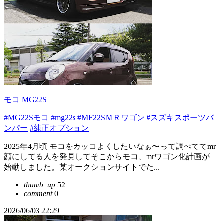
モコ MG22S
#MG22Sモコ
#mg22s
#MF22SＭＲワゴン
#スズキスポーツバ
ンパー
#純正オプション
2025年4月頃 モコをカッコよくしたいなぁ〜って調べててmr
顔にしてる人を発見してそこからモコ、mrワゴン化計画が
始動しました。某オークションサイトでた...
thumb_up
52
comment
0
2026/06/03 22:29