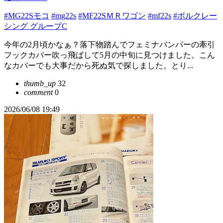
#MG22Sモコ
#mg22s
#MF22SＭＲワゴン
#mf22s
#ボルクレー
シング グループC
今年の2月頃かなぁ？落下物踏んでフェミナバンパーの牽引
フックカバー吹っ飛ばして5月の中旬に見つけました。こん
なカバーでも大事だから死ぬ気で探しました。とり...
thumb_up
32
comment
0
2026/06/08 19:49