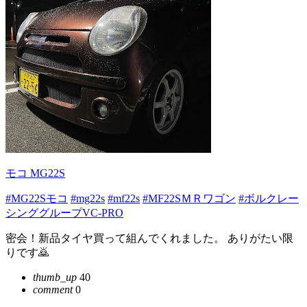
モコ MG22S
#MG22Sモコ
#mg22s
#mf22s
#MF22SＭＲワゴン
#ボルクレー
シンググループVC-PRO
密会！新品タイヤ買って組んでくれました。 ありがたい限
りです🙇
thumb_up
40
comment
0