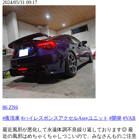
2024/05/31 09:17
86 ZN6
#夜洗車
#ハイレスポンスアクセルAssyユニット
#開発
#VAB
最近風邪が悪化して永遠体調不良繰り返しております😕 最
近の風邪はめちゃくちゃしつこいので、みなさんものご注意