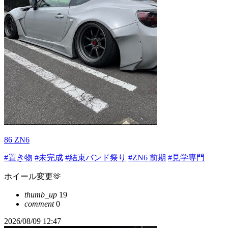
86 ZN6
#置き物
#未完成
#結束バンド祭り
#ZN6 前期
#見学専門
ホイール変更🫶
thumb_up
19
comment
0
2026/08/09 12:47