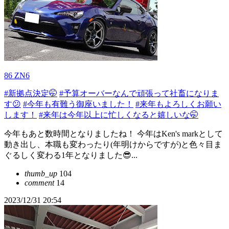
86 ZN6
#新拠点決定🤭
#予算オーバーなんで頑張って社畜になりま
す😕
#今年も有難う御座いました！
#来年もよろしくお願い
します！
#来年は今年以上に忙しくなると嬉しいな🤭
今年もあと数時間となりましたね！ 今年はKen's markとして
動き出し、本職も変わったり(年明けからですが)と色々目ま
ぐるしく変わる1年となりました😎...
thumb_up
104
comment
14
2023/12/31 20:54