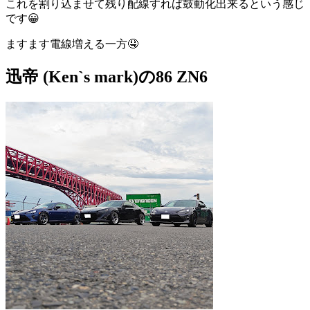
これを割り込ませて残り配線すれば鼓動化出来るという感じ
です😀
ますます電線増える一方🤤
迅帝 (Ken`s mark)の86 ZN6