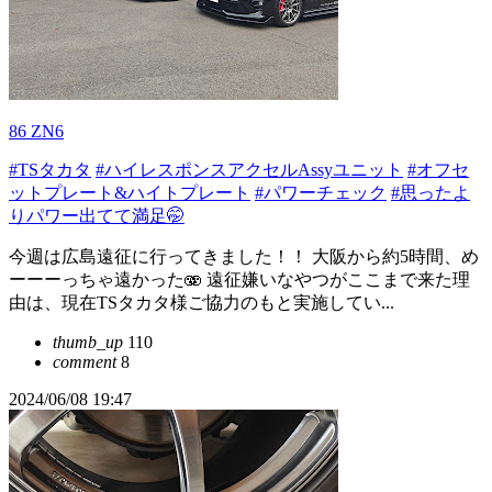
86 ZN6
#TSタカタ
#ハイレスポンスアクセルAssyユニット
#オフセ
ットプレート&ハイトプレート
#パワーチェック
#思ったよ
りパワー出てて満足🤭
今週は広島遠征に行ってきました！！ 大阪から約5時間、め
ーーーっちゃ遠かった🫨 遠征嫌いなやつがここまで来た理
由は、現在TSタカタ様ご協力のもと実施してい...
thumb_up
110
comment
8
2024/06/08 19:47