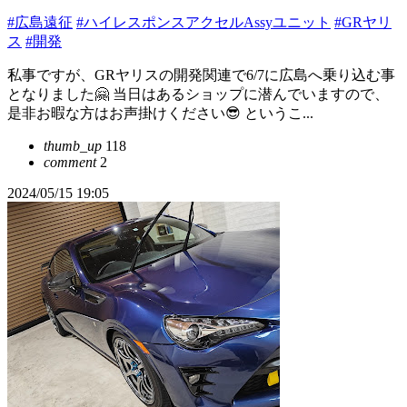
#広島遠征
#ハイレスポンスアクセルAssyユニット
#GRヤリ
ス
#開発
私事ですが、GRヤリスの開発関連で6/7に広島へ乗り込む事
となりました🤗 当日はあるショップに潜んでいますので、
是非お暇な方はお声掛けください😎 というこ...
thumb_up
118
comment
2
2024/05/15 19:05