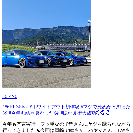
86 ZN6
#86BRZStyle
#ホワイトアウト初体験
#マジで死ぬかと思った
😕
#今年も結局暑かった😭
#隠れ蓑術大成功🤭🤭🤭
今年も有言実行！フッ重なので皆さんにケツを蹴られながら
行ってきました🤗今回は岡崎でisoさん、ハヤマさん、T.Wさ