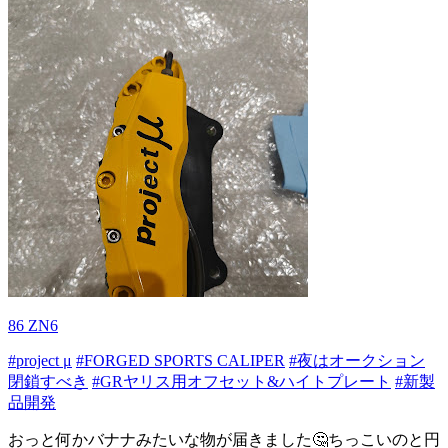
86 ZN6
#project μ
#FORGED SPORTS CALIPER
#夜はオークション
閉鎖すべき
#GRヤリス用オフセット&ハイトプレート
#新製
品開発
おっと何かバナナみたいな物が届きました🤔ちっこいのと円