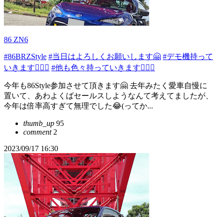
86 ZN6
#86BRZStyle
#当日はよろしくお願いします🤗
#デモ機持って
いきます🙋🏻‍♂️
#他も色々持っていきます🙆🏻‍♂️
今年も86Style参加させて頂きます🤗 去年みたく愛車自慢に
置いて、あわよくばセールスしようなんて考えてましたが、
今年は倍率高すぎて無理でした😂(ってか...
thumb_up
95
comment
2
2023/09/17 16:30