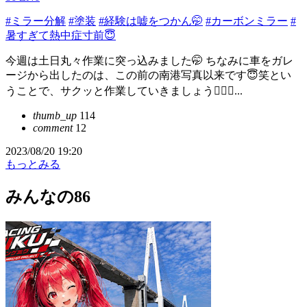
#ミラー分解
#塗装
#経験は嘘をつかん🤭
#カーボンミラー
#
暑すぎて熱中症寸前😇
今週は土日丸々作業に突っ込みました🤭 ちなみに車をガレ
ージから出したのは、この前の南港写真以来です😇笑とい
うことで、サクッと作業していきましょう🙋🏻‍♂️...
thumb_up
114
comment
12
2023/08/20 19:20
もっとみる
みんなの86