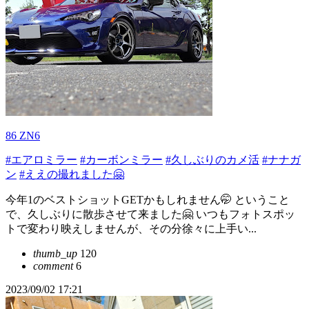
86 ZN6
#エアロミラー
#カーボンミラー
#久しぶりのカメ活
#ナナガ
ン
#ええの撮れました🤗
今年1のベストショットGETかもしれません🤭 ということ
で、久しぶりに散歩させて来ました🤗 いつもフォトスポッ
トで変わり映えしませんが、その分徐々に上手い...
thumb_up
120
comment
6
2023/09/02 17:21