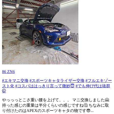
86 ZN6
#エキマニ交換
#スポーツキャタライザー交換
#フルエキゾー
スト化
#コスパははっきり言って微妙😇
#でも伸び代は抜群
🤭
やっっっとこさ重い腰を上げて、、、 マニ交換しました🤗
持った感じの重量は半分くらいの感じですね🤔 ちなみに取
り付けたのはAPEXのスポーツキャタの物です😎...