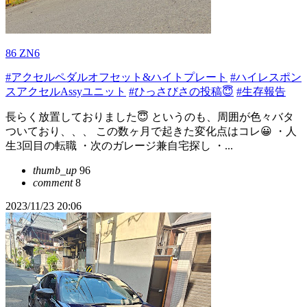
86 ZN6
#アクセルペダルオフセット&ハイトプレート
#ハイレスポン
スアクセルAssyユニット
#ひっさびさの投稿😇
#生存報告
長らく放置しておりました😇 というのも、周囲が色々バタ
ついており、、、 この数ヶ月で起きた変化点はコレ😀 ・人
生3回目の転職 ・次のガレージ兼自宅探し ・...
thumb_up
96
comment
8
2023/11/23 20:06