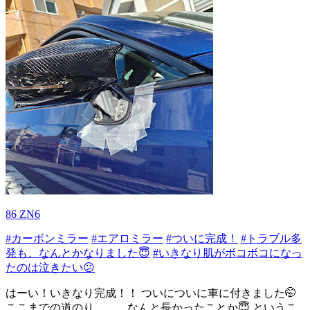
86 ZN6
#カーボンミラー
#エアロミラー
#ついに完成！
#トラブル多
発も、なんとかなりました😇
#いきなり肌がボコボコになっ
たのは泣きたい😕
はーい！いきなり完成！！ ついについに車に付きました🤭
ここまでの道のり、、、なんと長かったことか😇 というこ