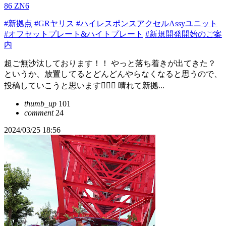
86 ZN6
#新拠点
#GRヤリス
#ハイレスポンスアクセルAssyユニット
#オフセットプレート&ハイトプレート
#新規開発開始のご案
内
超ご無沙汰しております！！ やっと落ち着きが出てきた？
というか、放置してるとどんどんやらなくなると思うので、
投稿していこうと思います🙆🏻‍♂️ 晴れて新拠...
thumb_up
101
comment
24
2024/03/25 18:56