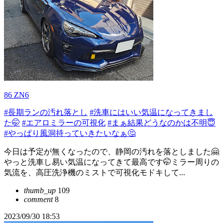
86 ZN6
#長期ランの汚れ落とし
#洗車にはいい気温になってきまし
た🤭
#エアロミラーの可視化
#まぁ結果どうなのかは不明😇
#やっぱり風洞持っていきたいなぁ🤔
今日は予定が無くなったので、静岡の汚れを落としました🤗
やっと洗車し易い気温になってきて最高です🤭ミラー周りの
気流を、高圧洗浄機のミストで可視化モドキして...
thumb_up
109
comment
8
2023/09/30 18:53