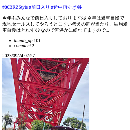
#86BRZStyle
#前日入り
#途中雨すぎ😂
今年もみんなで前日入りしております🤗 今年は愛車自慢で
現地セールスしてやろうとこすい考えの罰が当たり、結局愛
車自慢はとれず🙄 なので何処かに紛れてますので...
thumb_up
101
comment
2
2023/09/24 07:57