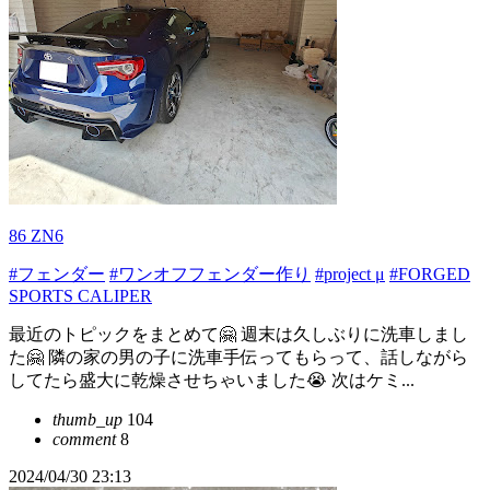
86 ZN6
#フェンダー
#ワンオフフェンダー作り
#project μ
#FORGED
SPORTS CALIPER
最近のトピックをまとめて🤗 週末は久しぶりに洗車しまし
た🤗 隣の家の男の子に洗車手伝ってもらって、話しながら
してたら盛大に乾燥させちゃいました😭 次はケミ...
thumb_up
104
comment
8
2024/04/30 23:13