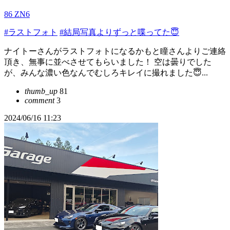
86 ZN6
#ラストフォト
#結局写真よりずっと喋ってた😇
ナイトーさんがラストフォトになるかもと瞳さんよりご連絡
頂き、無事に並べさせてもらいました！ 空は曇りでした
が、みんな濃い色なんでむしろキレイに撮れました😇...
thumb_up
81
comment
3
2024/06/16 11:23