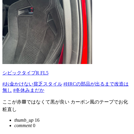
シビックタイプR FL5
#お金かけない貧乏スタイル
#HRCの部品が出るまで改造は
無し
#冬休みまだか
ここが赤🟥ではなくて黒が良い カーボン風のテープでお化
粧直し
thumb_up
16
comment
0