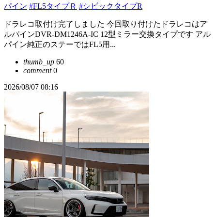
パイン
#FL5タイプＲ
#シビックタイプR
ドラレコ取付け完了しました 今回取り付けたドラレコはア
ルパインDVR-DM1246A-IC 12型ミラー交換タイプです アル
パイン純正のステーではFL5用...
thumb_up
60
comment
0
2026/08/07 08:16