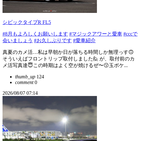
シビックタイプR FL5
#8月もよろしくお願いします
#マジックアワーと愛車
#cccで
会いましょう
#お久しぶりです
#愛車紹介
真夏のカメ活…私は早朝か日が落ちる時間しか無理っす🙃
そういえばフロントリップ取付しました🙋 が、取付前のカ
メ活写真達😇この時期はよく空が焼けるぜ〜😗玉ボケ...
thumb_up
124
comment
0
2026/08/07 07:14