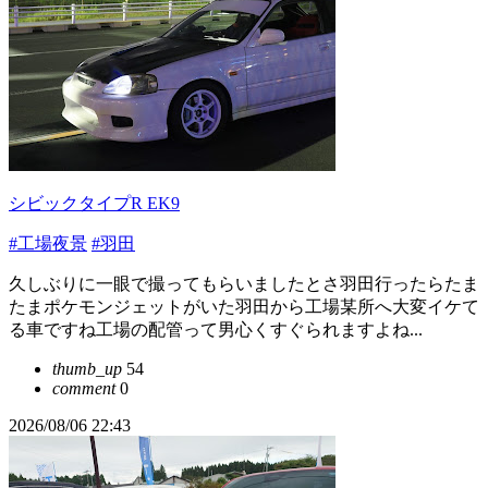
シビックタイプR EK9
#工場夜景
#羽田
久しぶりに一眼で撮ってもらいましたとさ羽田行ったらたま
たまポケモンジェットがいた羽田から工場某所へ大変イケて
る車ですね工場の配管って男心くすぐられますよね...
thumb_up
54
comment
0
2026/08/06 22:43