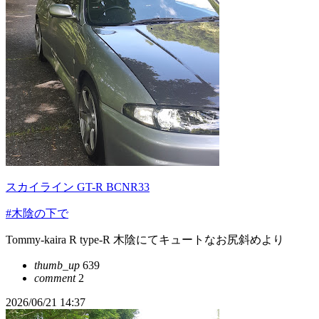
スカイライン GT-R BCNR33
#木陰の下で
Tommy-kaira R type-R 木陰にてキュートなお尻斜めより
thumb_up
639
comment
2
2026/06/21 14:37