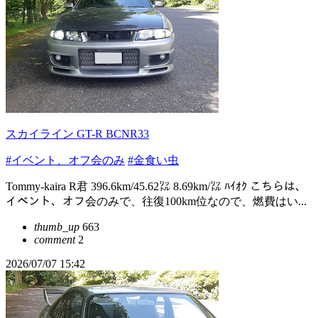
スカイライン GT-R BCNR33
#イベント、オフ会のみ
#金食い虫
Tommy-kaira R君 396.6km/45.62㍑ 8.69km/㍑ ﾊｲｵｸ こちらは、
イベント、オフ会のみで、往復100km位なので、燃費はい...
thumb_up
663
comment
2
2026/07/07 15:42