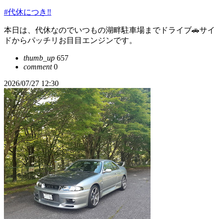
#代休につき‼️
本日は、代休なのでいつもの湖畔駐車場までドライブ🚗サイ
ドからパッチリお目目エンジンです。
thumb_up
657
comment
0
2026/07/27 12:30