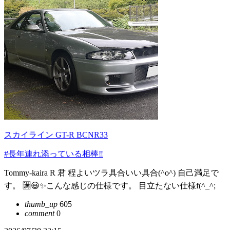
スカイライン GT-R BCNR33
#長年連れ添っている相棒‼️
Tommy-kaira R 君 程よいツラ具合いい具合(^o^) 自己満足で
す。 🈵😃✨こんな感じの仕様です。 目立たない仕様f(^_^;
thumb_up
605
comment
0