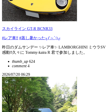
スカイライン GT-R BCNR33
#レア車‼️
#蒸し暑かった┐('～`;)┌
昨日のダムサンデー ✨レア車✨ LAMBORGHINI ミウラSV
感動‼️久々に Tommy-kaira R 君で参加しました。
thumb_up
624
comment
4
2026/07/20 06:29