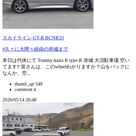
スカイライン GT-R BCNR33
#久々に大間々経由の赤城まで
本日は代休にて Tommy-kaira R type-R 赤城 大沼駐車場 空い
てます‼️ 皆さんは、このwheelわかりますか？山をバックに
なんか、空...
thumb_up
549
comment
4
2026/05/14 20:48