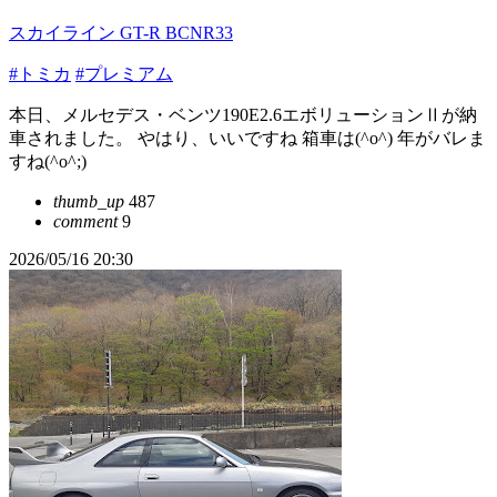
スカイライン GT-R BCNR33
#トミカ
#プレミアム
本日、メルセデス・ベンツ190E2.6エボリューションⅡが納
車されました。 やはり、いいですね 箱車は(^o^) 年がバレま
すね(^o^;)
thumb_up
487
comment
9
2026/05/16 20:30