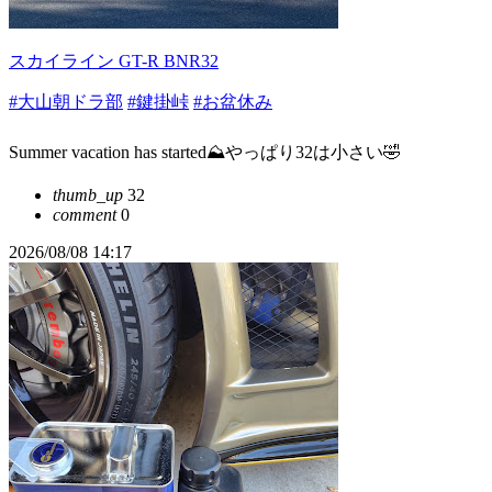
スカイライン GT-R BNR32
#大山朝ドラ部
#鍵掛峠
#お盆休み
Summer vacation has started⛰️やっぱり32は小さい🤣
thumb_up
32
comment
0
2026/08/08 14:17