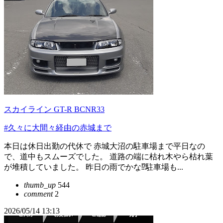
スカイライン GT-R BCNR33
#久々に大間々経由の赤城まで
本日は休日出勤の代休で 赤城大沼の駐車場まで平日なの
で、道中もスムーズでした。 道路の端に枯れ木やら枯れ葉
が堆積していました。 昨日の雨でかな⁉️駐車場も...
thumb_up
544
comment
2
2026/05/14 13:13