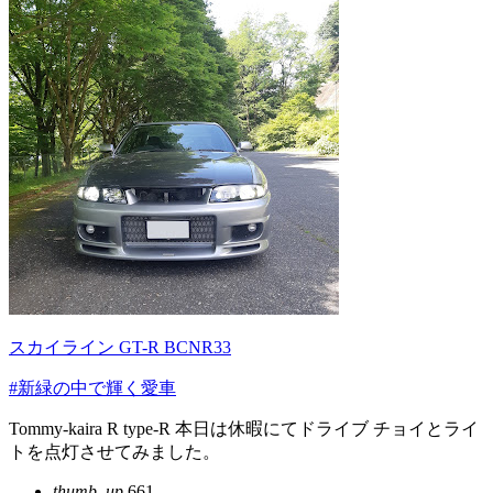
スカイライン GT-R BCNR33
#新緑の中で輝く愛車
Tommy-kaira R type-R 本日は休暇にてドライブ チョイとライ
トを点灯させてみました。
thumb_up
661