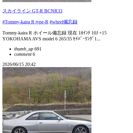
スカイライン GT-R BCNR33
#Tommy-kaira R type-R
#wheel備忘録
Tommy-kaira R ホイール備忘録 現在 18ｲﾝﾁ 10J +15
YOKOHAMA AVS model 6 265/35 ｾｲﾊﾞｰﾘﾝｸﾞ1...
thumb_up
691
comment
6
2026/06/15 20:42