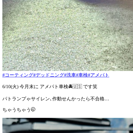
#コーティング
#デッドニング
#洗車
#車検
#アメパト
6/10(火) 今月末に アメパト車検🚔️🇺🇸 です笑
パトランプゃサイレン､作動せんかったら不合格…
ちゃうちゃう🤭