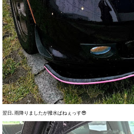
翌日､雨降りましたが撥水ぱねぇっす😎