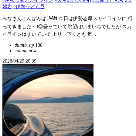
#伊勢志摩スカイライン
#天空のポスト📮
#志摩うどん🍜
#夫
婦岩
#伊勢うどん🍜
みなさんこんばんは🌙😃❗ 今日は伊勢志摩スカイラインに 行
ってきました～❗😊曇っていて眺望はいまいちでしたが スカ
イラインはすいていて 上り、下りとも 気...
thumb_up
138
comment
4
2026/04/29 20:39