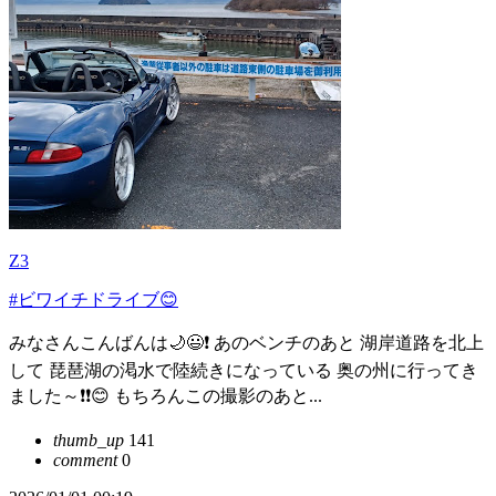
Z3
#ビワイチドライブ😊
みなさんこんばんは🌙😃❗ あのベンチのあと 湖岸道路を北上
して 琵琶湖の渇水で陸続きになっている 奥の州に行ってき
ました～❗❗️😊 もちろんこの撮影のあと...
thumb_up
141
comment
0