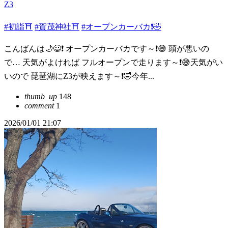
Z3
#初詣⛩
#賀茂神社⛩️
#オープンカーバカ❗🤣
こんばんは🌙😃❗ オープンカーバカです～❗😅 頭が悪いの
で… 天気がよければ フルオープンで走ります～❗😅天気がい
いので 琵琶湖にZ3が映えます～❗🤣今年...
thumb_up
148
comment
1
2026/01/01 21:07