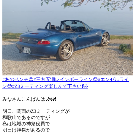
#あのベンチ😊
#三方五湖レインボーライン😊
#エンゼルライ
ン😊
#Z3ミーティング楽しんで下さい❗️🤣
みなさんこんばんは🌙😃❗
明日、関西のZ3ミーティングが
和歌山であるのですが
私は地域の神祭役員で
明日は神祭があるので