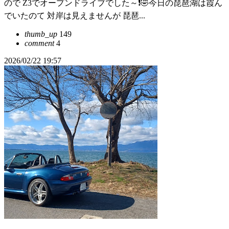
ので Z3でオープンドライブでした～❗🤣今日の琵琶湖は霞ん
でいたのて 対岸は見えませんが 琵琶...
thumb_up
149
comment
4
2026/02/22 19:57