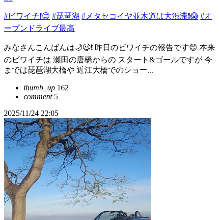
#ビワイチ❗😊
#琵琶湖
#メタセコイヤ並木道は大渋滞❗️😱
#オ
ープンドライブ最高
みなさんこんばんは🌙😃❗ 昨日のビワイチの報告です😊 本来
のビワイチは 瀬田の唐橋からの スタート&ゴールですが 今
までは琵琶湖大橋や 近江大橋でのショー...
thumb_up
162
comment
5
2025/11/24 22:05