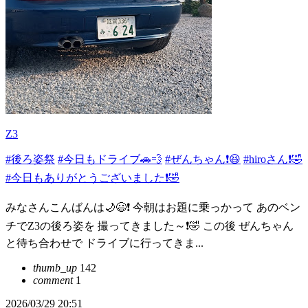
Z3
#後ろ姿祭
#今日もドライブ🚗💨
#ぜんちゃん❗😆
#hiroさん❗🤣
#今日もありがとうございました❗️🤣
みなさんこんばんは🌙😃❗ 今朝はお題に乗っかって あのベン
チでZ3の後ろ姿を 撮ってきました～❗🤣 この後 ぜんちゃん
と待ち合わせで ドライブに行ってきま...
thumb_up
142
comment
1
2026/03/29 20:51