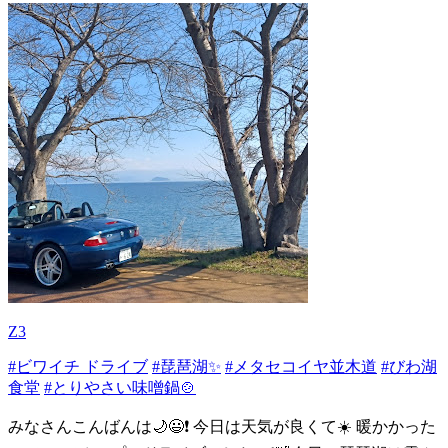
Z3
#ビワイチ ドライブ
#琵琶湖✨
#メタセコイヤ並木道
#びわ湖
食堂
#とりやさい味噌鍋🍲
みなさんこんばんは🌙😃❗ 今日は天気が良くて☀️ 暖かかった