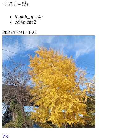
ブです～❗👍
thumb_up
147
comment
2
2025/12/31 11:22
Z3