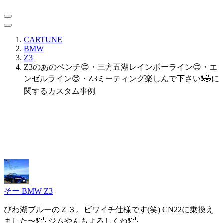
CARTUNE
BMW
Z3
Z3のあのベンチ😊・三方五湖レインボーライン😊・エ
ンゼルライン😊・Z3ミーティング楽しんで下さい❗️🤣に
関するカスタム事例
そー
BMW Z3
びわ湖ブルーのＺ３。ビワイチ仕様です(笑) CN22に乗換え
ました〜❗️🤣 ジムやんもよろしくね❗️🤣