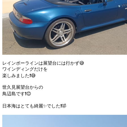
レインボーラインは展望台には行かず😅
ワインディングだけを
楽しみました❗😅
世久見展望台からの
鳥辺島です❗️😊
日本海はとても綺麗✨でした❗🤣