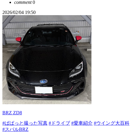
comment
0
2026/02/04 19:50
BRZ ZD8
#ぱぱっと撮った写真
#ドライブ
#愛車紹介
#ウイング大百科
#スバルBRZ