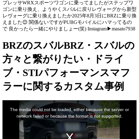
プレッサWRXスポーツワゴンに乗ってましたがステップワ
ゴンに乗り換え、ようやくスバルに戻りレヴォーグから新型
レヴォーグに乗り換えましたか2025年8月3日にBRZに乗り換
えました😊 関係ないですがPUBGモバイルにハマってるの
で 良かったら一緒にやりましょー(笑) Instagram▶︎masato7938
BRZのスバルBRZ・スバルの
方々と繋がりたい・ドライ
ブ・STIパフォーマンスマフ
ラーに関するカスタム事例
This
is
The media could not be loaded, either because the server or
a
modal
network failed or because the format is not supported.
window.