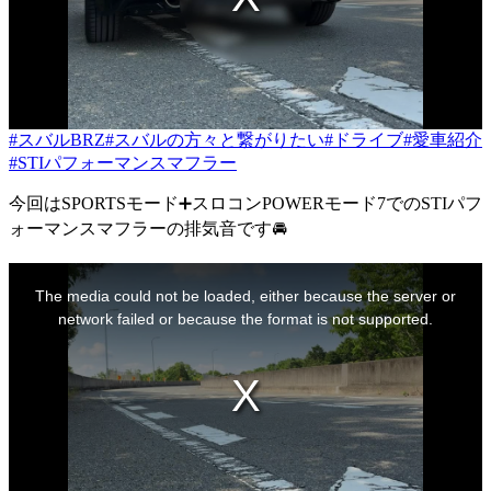
#スバルBRZ
#スバルの方々と繋がりたい
#ドライブ
#愛車紹介
#STIパフォーマンスマフラー
今回はSPORTSモード➕スロコンPOWERモード7でのSTIパフ
ォーマンスマフラーの排気音です🚘
This
is
The media could not be loaded, either because the server or
a
modal
network failed or because the format is not supported.
window.