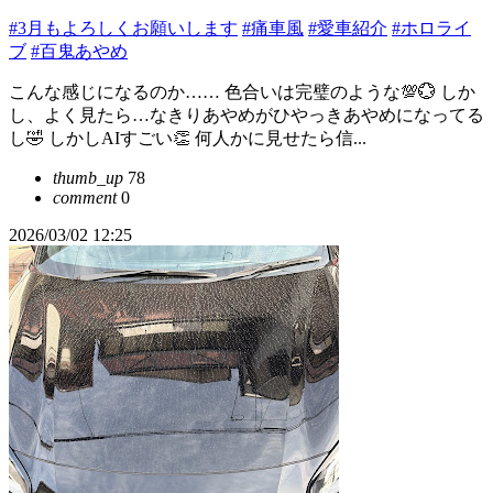
#3月もよろしくお願いします
#痛車風
#愛車紹介
#ホロライ
ブ
#百鬼あやめ
こんな感じになるのか…… 色合いは完璧のような💯💮 しか
し、よく見たら…なきりあやめがひやっきあやめになってる
し🤣 しかしAIすごい👏 何人かに見せたら信...
thumb_up
78
comment
0
2026/03/02 12:25