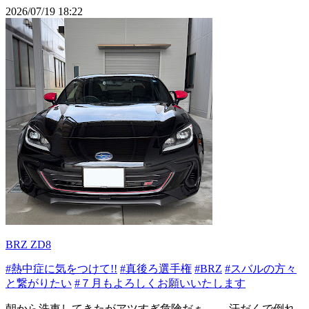
2026/07/19 18:22
BRZ ZD8
#熱中症に気をつけて!!
#真後ろ選手権
#BRZ
#スバルの方々
と繋がりたい
#７月もよろしくお願いいたします
朝から洗車してきたがアツすぎ危険だぁ…… 汗だくで倒れ