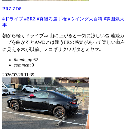
BRZ ZD8
#ドライブ
#BRZ
#真後ろ選手権
#ウイング大百科
#雰囲気大
事
朝から軽くドライブ🚗 山に上がると一気に涼しい👏 連続カ
ーブを曲がるとAWDとは違うFRの感覚があって楽しい👍左
に見える木が以前、ノコギリクワガタとミヤマ...
thumb_up
62
comment
0
2026/07/26 11:39