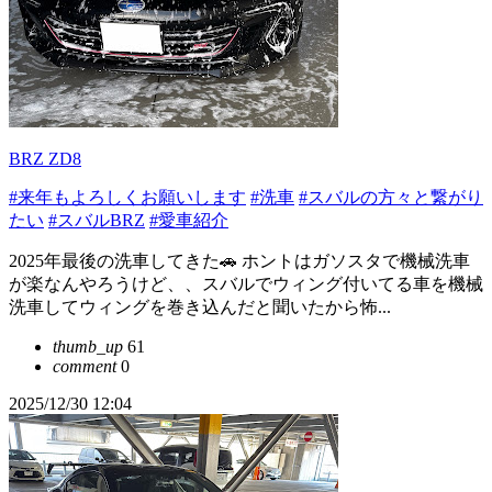
BRZ ZD8
#来年もよろしくお願いします
#洗車
#スバルの方々と繋がり
たい
#スバルBRZ
#愛車紹介
2025年最後の洗車してきた🚗 ホントはガソスタで機械洗車
が楽なんやろうけど、、スバルでウィング付いてる車を機械
洗車してウィングを巻き込んだと聞いたから怖...
thumb_up
61
comment
0
2025/12/30 12:04