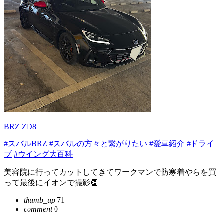
BRZ ZD8
#スバルBRZ
#スバルの方々と繋がりたい
#愛車紹介
#ドライ
ブ
#ウイング大百科
美容院に行ってカットしてきてワークマンで防寒着やらを買
って最後にイオンで撮影👏
thumb_up
71
comment
0