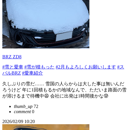
BRZ ZD8
#雪と愛車
#雪が積もった
#2月もよろしくお願いします
#ス
バルBRZ
#愛車紹介
久しぶりの雪だ…… 雪国の人らからは大した事は無いんだ
ろうけど 年に1回積もるかの地域なんで、ただいま路面の雪
が溶けるまで待機中😩 会社に出発は1時間後かな😰
thumb_up
72
comment
0
2026/02/09 10:20