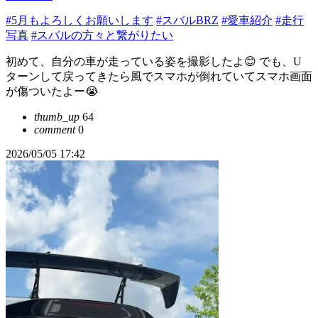
#5月もよろしくお願いします
#スバルBRZ
#愛車紹介
#走行
写真
#スバルの方々と繋がりたい
初めて、自分の車が走っている姿を撮影したよ😊 でも、U
ターンして戻ってきたら風でスマホが倒れていてスマホ画面
が傷ついたよー😭
thumb_up
64
comment
0
2026/05/05 17:42