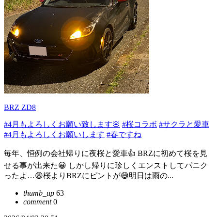
BRZ ZD8
#4月もよろしくお願い致します🌸
#桜コラボ
#サクラと愛車
#4月もよろしくお願いします
#春ですね
毎年、恒例の会社帰りに夜桜と愛車👍 BRZに初めて桜を見
せる事が出来た😀 しかし帰りに珍しくエンストしてパニク
ったよ…😩桜よりBRZにピントが😅明日は雨の...
thumb_up
63
comment
0