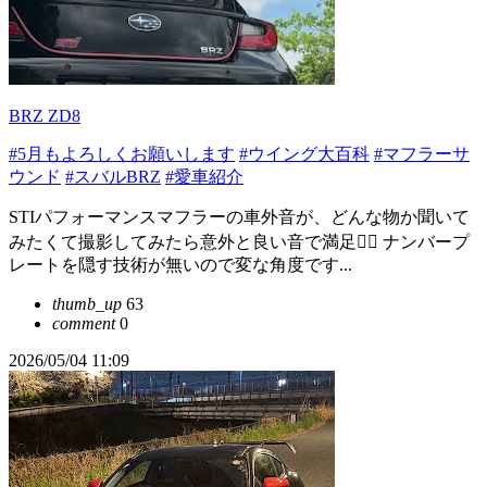
BRZ ZD8
#5月もよろしくお願いします
#ウイング大百科
#マフラーサ
ウンド
#スバルBRZ
#愛車紹介
STIパフォーマンスマフラーの車外音が、どんな物か聞いて
みたくて撮影してみたら意外と良い音で満足🙆‍♀️ ナンバープ
レートを隠す技術が無いので変な角度です...
thumb_up
63
comment
0
2026/05/04 11:09