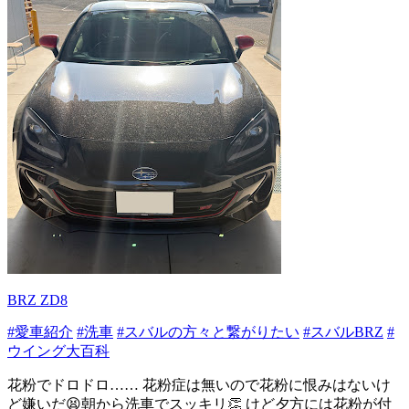
BRZ ZD8
#愛車紹介
#洗車
#スバルの方々と繋がりたい
#スバルBRZ
#
ウイング大百科
花粉でドロドロ…… 花粉症は無いので花粉に恨みはないけ
ど嫌いだ😫朝から洗車でスッキリ👏 けど夕方には花粉が付