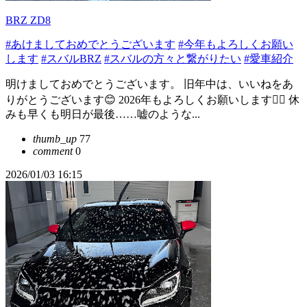
BRZ ZD8
#あけましておめでとうございます
#今年もよろしくお願い
します
#スバルBRZ
#スバルの方々と繋がりたい
#愛車紹介
明けましておめでとうございます。 旧年中は、いいねをあ
りがとうございます😊 2026年もよろしくお願いします🙇‍♀️ 休
みも早くも明日が最後……嘘のような...
thumb_up
77
comment
0
2026/01/03 16:15