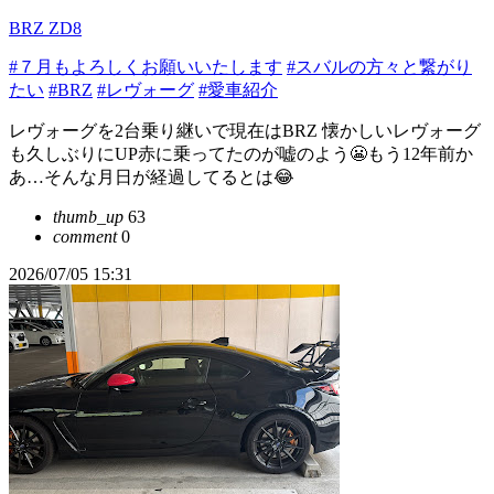
BRZ ZD8
#７月もよろしくお願いいたします
#スバルの方々と繋がり
たい
#BRZ
#レヴォーグ
#愛車紹介
レヴォーグを2台乗り継いで現在はBRZ 懐かしいレヴォーグ
も久しぶりにUP赤に乗ってたのが嘘のよう😬もう12年前か
あ…そんな月日が経過してるとは😂
thumb_up
63
comment
0
2026/07/05 15:31