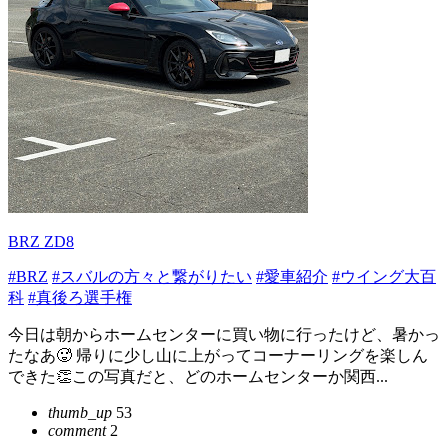
BRZ ZD8
#BRZ
#スバルの方々と繋がりたい
#愛車紹介
#ウイング大百
科
#真後ろ選手権
今日は朝からホームセンターに買い物に行ったけど、暑かっ
たなあ🥵 帰りに少し山に上がってコーナーリングを楽しん
できた👏この写真だと、どのホームセンターか関西...
thumb_up
53
comment
2