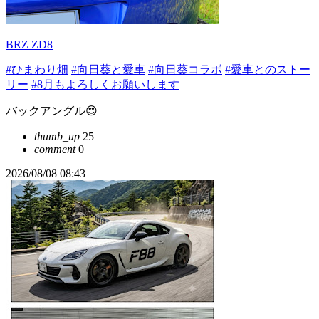
BRZ ZD8
#ひまわり畑
#向日葵と愛車
#向日葵コラボ
#愛車とのストー
リー
#8月もよろしくお願いします
バックアングル😍
thumb_up
25
comment
0
2026/08/08 08:43