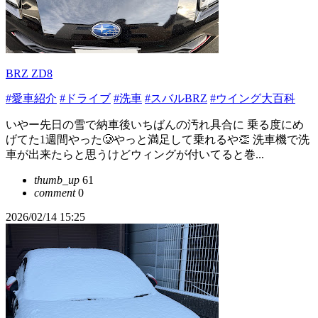
BRZ ZD8
#愛車紹介
#ドライブ
#洗車
#スバルBRZ
#ウイング大百科
いやー先日の雪で納車後いちばんの汚れ具合に 乗る度にめ
げてた1週間やった🥲やっと満足して乗れるや👏 洗車機で洗
車が出来たらと思うけどウィングが付いてると巻...
thumb_up
61
comment
0
2026/02/14 15:25