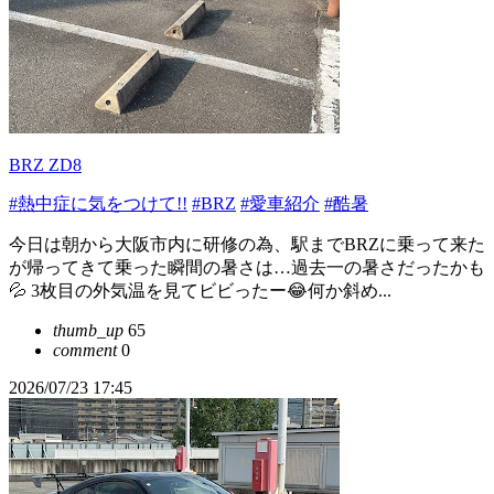
BRZ ZD8
#熱中症に気をつけて!!
#BRZ
#愛車紹介
#酷暑
今日は朝から大阪市内に研修の為、駅までBRZに乗って来た
が帰ってきて乗った瞬間の暑さは…過去一の暑さだったかも
💦 3枚目の外気温を見てビビったー😂何か斜め...
thumb_up
65
comment
0
2026/07/23 17:45