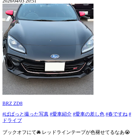
2026/04/03 20:51
BRZ ZD8
#ぱぱっと撮った写真
#愛車紹介
#愛車の差し色
#春ですね
#
ドライブ
ブックオフにて🚘 レッドラインテープが色褪せてるなあ😭