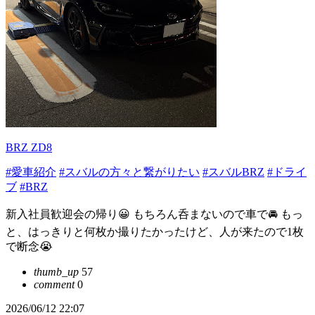
BRZ ZD8
#愛車紹介
#スバルの方々と繋がりたい
#スバルBRZ
#ドライ
ブ
#BRZ
新入社員歓迎会の帰り😀 もちろん呑まないので車で🚘 もっ
と、はっきりと何枚か撮りたかったけど、人が来たので1枚
で断念😭
thumb_up
57
comment
0
2026/06/12 22:07