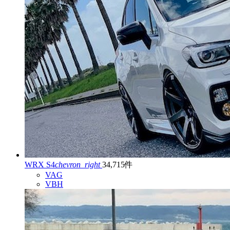
WRX S4
chevron_right
34,715件
VAG
VBH