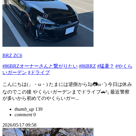
BRZ ZC6
#86BRZオーナーさんと繋がりたい
#86BRZ
#猛暑？
#やくら
いガーデン
#ドライブ
こんにちは(」・ω・) たまには逆側からΣp📷ω･´) 今日は休み
なのでこの後 やくらいガーデンまでドライブ🚗³₃ 最近警察
が多いから初めてのやくらいガー...
thumb_up
139
comment
0
2026/05/17 09:58