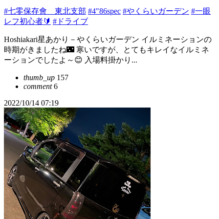
#七零保存會 東北支部
#4"86spec
#やくらいガーデン
#一眼
レフ初心者🔰
#ドライブ
Hoshiakari星あかり－やくらいガーデン イルミネーションの
時期がきましたね🌃 寒いですが、とてもキレイなイルミネ
ーションでしたよ～😊 入場料掛かり...
thumb_up
157
comment
6
2022/10/14 07:19