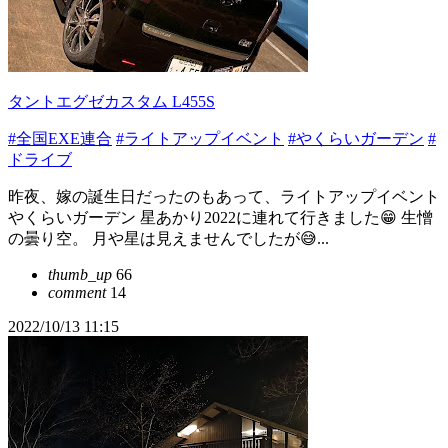
タントエグゼカスタム L455S
#全国EXE連合
#ライトアップイベント
#やくらいガーデン
#
ドライブ
昨夜、嫁の誕生日だったのもあって、ライトアップイベント
やくらいガーデン 星あかり2022に連れて行きました😁 生憎
の曇り空。 月や星は見えませんでしたが😅...
thumb_up
66
comment
14
2022/10/13 11:15