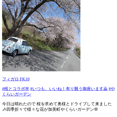
フィガロ FK10
#桜とコラボ🌸
#いつも、いいね！有り難う御座います🙇
#や
くらいガーデン
今日は晴れたので 桜を求めて奥様とドライブして来ました
🎶四季折々で様々な花が加美町やくらいガーデン🌸