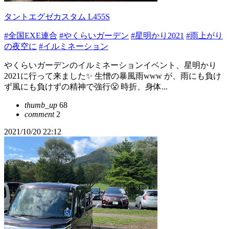
タントエグゼカスタム L455S
#全国EXE連合
#やくらいガーデン
#星明かり2021
#雨上がり
の夜空に
#イルミネーション
やくらいガーデンのイルミネーションイベント、星明かり
2021に行って来ました✨ 生憎の暴風雨www が、雨にも負け
ず風にも負けずの精神で強行😤 時折、身体...
thumb_up
68
comment
2
2021/10/20 22:12