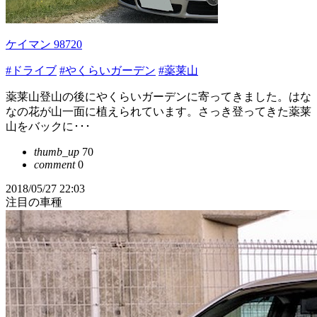
ケイマン 98720
#ドライブ
#やくらいガーデン
#薬莱山
薬莱山登山の後にやくらいガーデンに寄ってきました。はな
なの花が山一面に植えられています。さっき登ってきた薬莱
山をバックに･･･
thumb_up
70
comment
0
2018/05/27 22:03
注目の車種