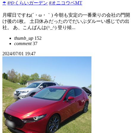
☂️
#やくらいガーデン
#オニコウベMT
月曜日ですね(´・ω・｀) 今朝も安定の一番乗りの会社の門開
け後の1枚。 土日休みだったのでだいぶダルーい感じでの出
社。 あ、こんばんは(^_^) 登り傾...
thumb_up
152
comment
37
2024/07/01 19:47