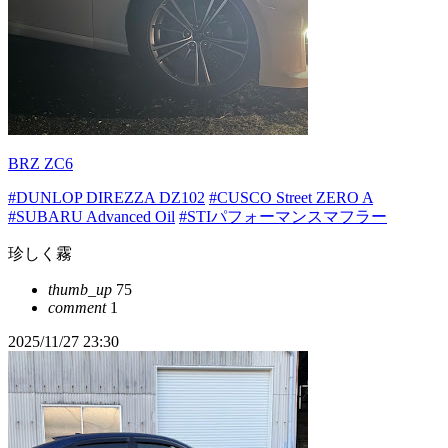
BRZ ZC6
#DUNLOP DIREZZA DZ102
#CUSCO Street ZERO A
#SUBARU Advanced Oil
#STIパフォーマンスマフラー
珍しく霧
thumb_up
75
comment
1
2025/11/27 23:30