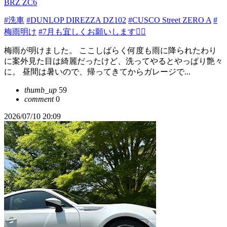
BRZ ZC6
#洗車
#DUNLOP DIREZZA DZ102
#CUSCO Street ZERO A
#
梅雨明け
#7月も宜しくお願いします🙇‍♂️
梅雨が明けました。 ここしばらく何度も雨に降られたわり
に案外見た目は綺麗だったけど、洗ってやるとやっぱり艶々
に。 昼間は暑いので、帰ってきてからガレージで...
thumb_up
59
comment
0
2026/07/10 20:09