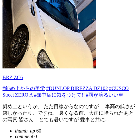
BRZ ZC6
#斜め上からの美学
#DUNLOP DIREZZA DZ102
#CUSCO
Street ZERO A
#熱中症に気をつけて!!
#雨が滴るいい車
斜め上というか、 ただ目線からなのですが、 車高の低さが
嬉しかったり、ですね。 暑くなる前、大雨に降られたあと
の写真 皆さん、とても暑いですが 愛車と共に...
thumb_up
60
comment
0