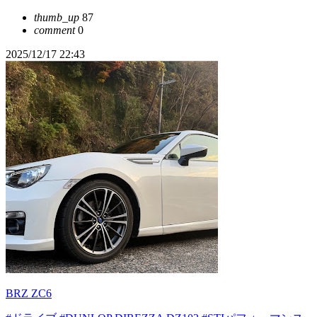
thumb_up
87
comment
0
2025/12/17 22:43
BRZ ZC6