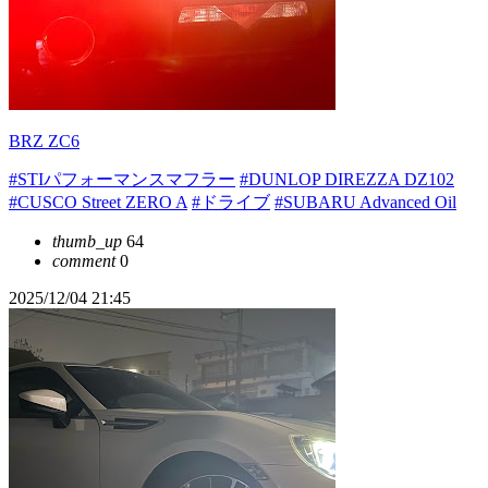
BRZ ZC6
#STIパフォーマンスマフラー
#DUNLOP DIREZZA DZ102
#CUSCO Street ZERO A
#ドライブ
#SUBARU Advanced Oil
thumb_up
64
comment
0
2025/12/04 21:45