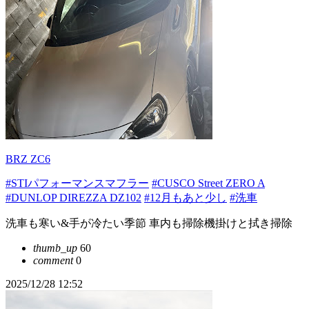
BRZ ZC6
#STIパフォーマンスマフラー
#CUSCO Street ZERO A
#DUNLOP DIREZZA DZ102
#12月もあと少し
#洗車
洗車も寒い&手が冷たい季節 車内も掃除機掛けと拭き掃除
thumb_up
60
comment
0
2025/12/28 12:52