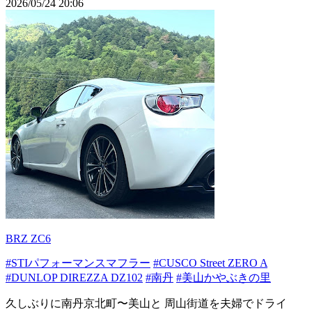
2026/05/24 20:06
BRZ ZC6
#STIパフォーマンスマフラー
#CUSCO Street ZERO A
#DUNLOP DIREZZA DZ102
#南丹
#美山かやぶきの里
久しぶりに南丹京北町〜美山と 周山街道を夫婦でドライ