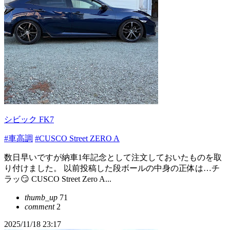
シビック FK7
#車高調
#CUSCO Street ZERO A
数日早いですが納車1年記念として注文しておいたものを取
り付けました。 以前投稿した段ボールの中身の正体は…チ
ラッ😏 CUSCO Street Zero A...
thumb_up
71
comment
2
2025/11/18 23:17