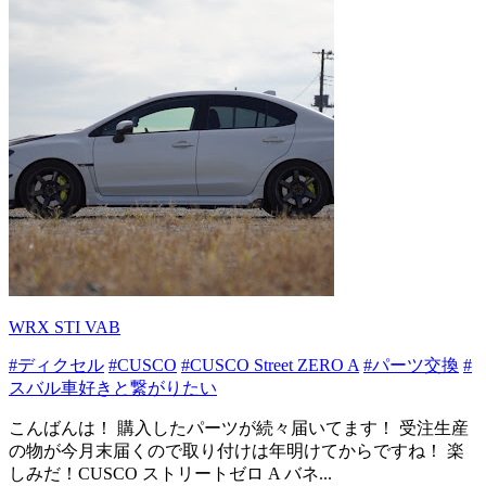
WRX STI VAB
#ディクセル
#CUSCO
#CUSCO Street ZERO A
#パーツ交換
#
スバル車好きと繋がりたい
こんばんは！ 購入したパーツが続々届いてます！ 受注生産
の物が今月末届くので取り付けは年明けてからですね！ 楽
しみだ！CUSCO ストリートゼロ A バネ...