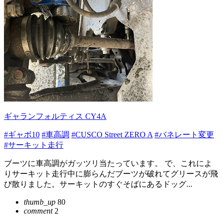
ギャランフォルティス CY4A
#ギャボ10
#車高調
#CUSCO Street ZERO A
#バネレート変更
#サーキット走行
ブーツに車高調がガッツリ当たっています。 で、これによ
りサーキット走行中に膨らんだブーツが破れてグリースが飛
び散りました。サーキットのすぐそばにあるドッグ...
thumb_up
80
comment
2