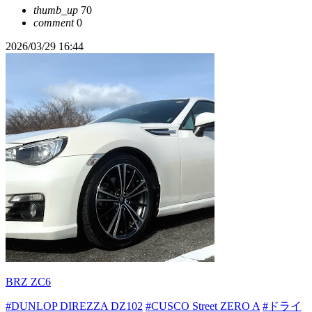
thumb_up
70
comment
0
2026/03/29 16:44
BRZ ZC6
#DUNLOP DIREZZA DZ102
#CUSCO Street ZERO A
#ドライ