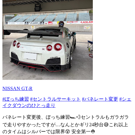
NISSAN GT-R
#ぼっち練習
#セントラルサーキット
#バネレート変更
#シェ
イクダウンのひとっ走り
バネレート変更後、ぼっち練習🏎️💨セントラルもガラガラ
で走りやすかったですが…なんとかギリ24秒台😅これ以上
のタイムはシルバーでは限界😵 安全第一⛑️