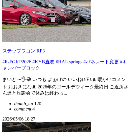
ステップワゴン RP3
#R-FGKP2026
#KYB直巻
#HAL springs
#バネレート変更
#キ
ャンバーブロック
まいど〜🖐️😀 いつも よぉけの いいね(≧∇≦)b 暖かいコメン
ト おおきにな🙇 2026年のゴールデウィーク最終日 ご近所さ
ん達と座談会で休みは終わっ...
thumb_up
120
comment
4
2026/05/06 18:27