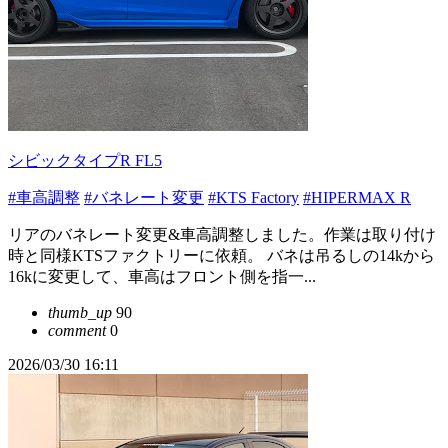
シビックタイプR FL5
#車高調整
#バネレート変更
#KTS Factory
#HIPERMAX R
リアのバネレート変更&車高調整しました。作業は取り付け
時と同様KTSファクトリーに依頼。 バネは吊るしの14kから
16kに変更して、車高はフロント側を指一...
thumb_up
90
comment
0
2026/03/30 16:11