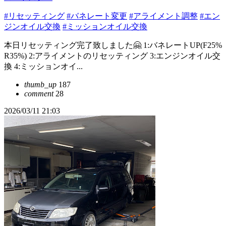
#リセッティング
#バネレート変更
#アライメント調整
#エン
ジンオイル交換
#ミッションオイル交換
本日リセッティング完了致しました🤗 1:バネレートUP(F25%
R35%) 2:アライメントのリセッティング 3:エンジンオイル交
換 4:ミッションオイ...
thumb_up
187
comment
28
2026/03/11 21:03