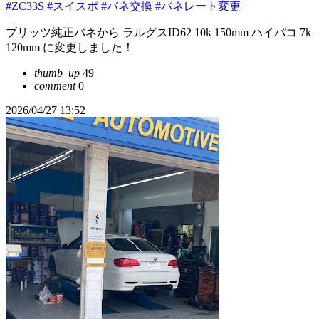
#ZC33S
#スイスポ
#バネ交換
#バネレート変更
ブリッツ純正バネから ラルグスID62 10k 150mm ハイパコ 7k
120mm に変更しました！
thumb_up
49
comment
0
2026/04/27 13:52