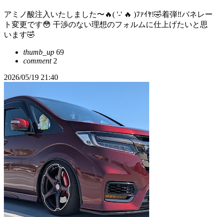
アミノ酸注入いたしました〜🔥( '-' 🔥 )ﾌｧｲﾔ!🤣着弾‼️バネレー
ト変更です😳 干渉のない理想のフォルムに仕上げたいと思
います🤣
thumb_up
69
comment
2
2026/05/19 21:40