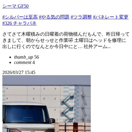
シーマ GF50
#シルバーは至高
#やる気の問題
#ツラ調整
#バネレート変更
#326 チャラバネ
さてさて木曜積みの日曜着の荷物積んだもんで、昨日帰って
きまして、朝からせっせと作業🤣 土曜日はヘッドを修理に
出しに行くのでなんとか今日中にと… 社外アーム...
thumb_up
56
comment
4
2026/03/27 15:45