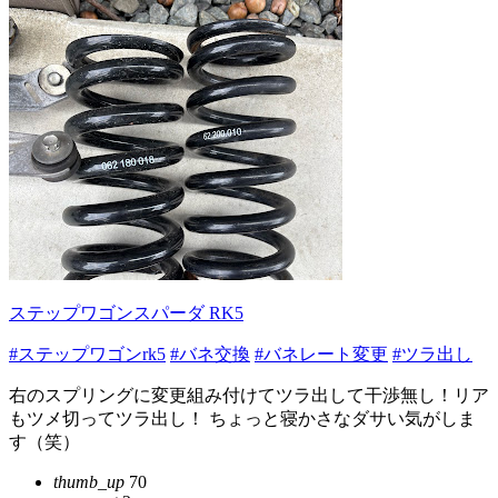
ステップワゴンスパーダ RK5
#ステップワゴンrk5
#バネ交換
#バネレート変更
#ツラ出し
右のスプリングに変更組み付けてツラ出して干渉無し！リア
もツメ切ってツラ出し！ ちょっと寝かさなダサい気がしま
す（笑）
thumb_up
70