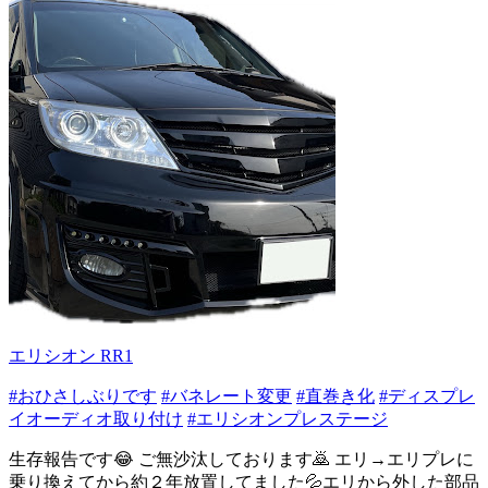
エリシオン RR1
#おひさしぶりです
#バネレート変更
#直巻き化
#ディスプレ
イオーディオ取り付け
#エリシオンプレステージ
生存報告です😂 ご無沙汰しております🙇 エリ→エリプレに
乗り換えてから約２年放置してました💦エリから外した部品