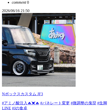
comment
0
2026/06/16 21:50
Nボックスカスタム JF3
#アミノ酸注入🔥💓🔥
#バネレート変更
#微調整の鬼👹
#生脚
LINE
#Jの食卓