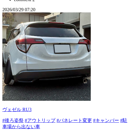
2026/03/29 07:20
ヴェゼル RU3
#後ろ姿祭
#アウトリップ
#バネレート変更
#キャンバー
#駐
車場から出ない車