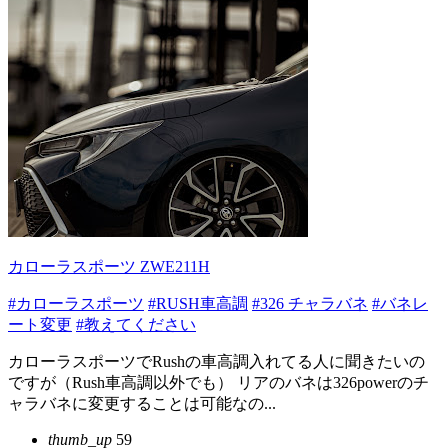
カローラスポーツ ZWE211H
#カローラスポーツ
#RUSH車高調
#326 チャラバネ
#バネレ
ート変更
#教えてください
カローラスポーツでRushの車高調入れてる人に聞きたいの
ですが（Rush車高調以外でも） リアのバネは326powerのチ
ャラバネに変更することは可能なの...
thumb_up
59