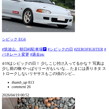
シビック EG6
#筑波山、朝日峠駐車場🅿️
#シビックの日
#ZEROFIGHTER
#
バネレート変更
#過去pic
4/19はシビックの日！ 少しこじ付け入ってるかな？ 写真は
少し前の物 やっぱりリーガもいいな… たまには弄りネタ ス
トロークしないリヤサスもこの頃のシビ...
thumb_up
813
comment
26
2026/04/19 00:52