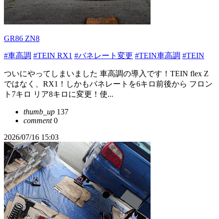
GR86 ZN8
#車高調
#TEIN RX1
#バネレート変更
#TEIN車高調
#TEIN
ついにやってしまいました 車高調の導入です！TEIN flex Z
ではなく、RX1！しかもバネレートを6キロ前後から フロン
ト7キロ リア8キロに変更！使...
thumb_up
137
comment
0
2026/07/16 15:03