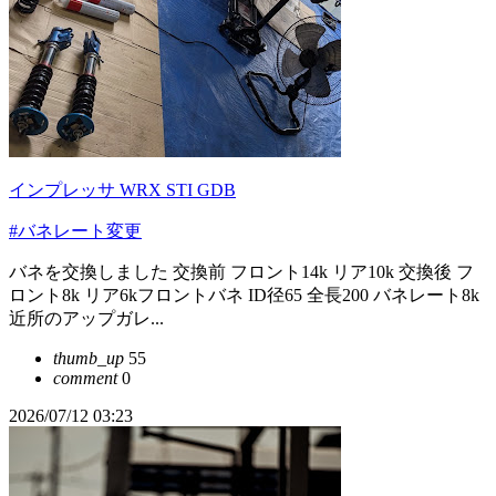
インプレッサ WRX STI GDB
#バネレート変更
バネを交換しました 交換前 フロント14k リア10k 交換後 フ
ロント8k リア6kフロントバネ ID径65 全長200 バネレート8k
近所のアップガレ...
thumb_up
55
comment
0
2026/07/12 03:23