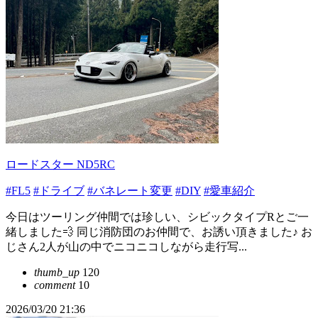
ロードスター ND5RC
#FL5
#ドライブ
#バネレート変更
#DIY
#愛車紹介
今日はツーリング仲間では珍しい、シビックタイプRとご一
緒しました💨 同じ消防団のお仲間で、お誘い頂きました♪ お
じさん2人が山の中でニコニコしながら走行写...
thumb_up
120
comment
10
2026/03/20 21:36