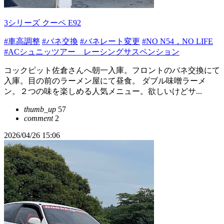
3シリーズ クーペ E92
#車高調整
#バネ交換
#バネレート変更
#NO N54，NO LIFE
#ACシュニッツアー レーシングサスペンション
コックピット佐倉さんへ朝一入庫。フロントのバネ交換にて
入庫。目の前のラーメン屋にて昼食。 ダブル味噌ラーメ
ン。２つの味を楽しめる人気メニュー。欲しいけどサ...
thumb_up
57
comment
2
2026/04/26 15:06