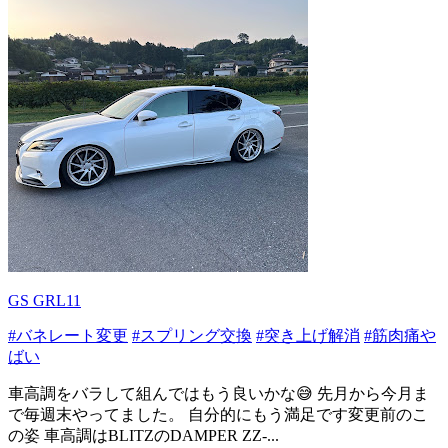
GS GRL11
#バネレート変更
#スプリング交換
#突き上げ解消
#筋肉痛や
ばい
車高調をバラして組んではもう良いかな😅 先月から今月ま
で毎週末やってました。 自分的にもう満足です変更前のこ
の姿 車高調はBLITZのDAMPER ZZ-...