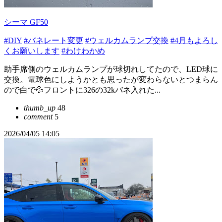
シーマ GF50
#DIY
#バネレート変更
#ウェルカムランプ交換
#4月もよろし
くお願いします
#わけわかめ
助手席側のウェルカムランプが球切れしてたので、LED球に
交換。電球色にしようかとも思ったが変わらないとつまらん
ので白で💦フロントに326の32kバネ入れた...
thumb_up
48
comment
5
2026/04/05 14:05