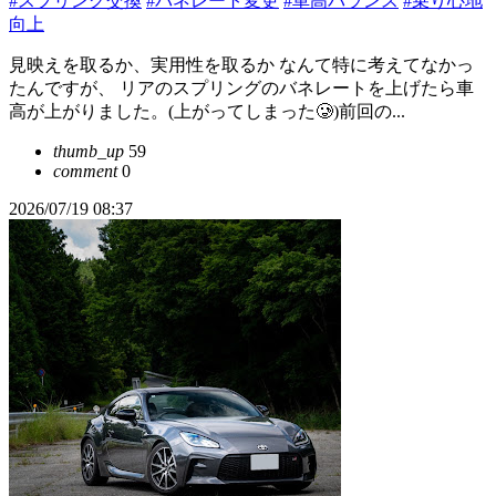
#スプリング交換
#バネレート変更
#車高バランス
#乗り心地
向上
見映えを取るか、実用性を取るか なんて特に考えてなかっ
たんですが、 リアのスプリングのバネレートを上げたら車
高が上がりました。(上がってしまった🥲)前回の...
thumb_up
59
comment
0
2026/07/19 08:37