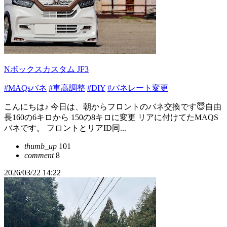
Nボックスカスタム JF3
#MAQsバネ
#車高調整
#DIY
#バネレート変更
こんにちは♪ 今日は、朝からフロントのバネ交換です😇自由
長160の6キロから 150の8キロに変更 リアに付けてたMAQS
バネです。 フロントとリアID同...
thumb_up
101
comment
8
2026/03/22 14:22