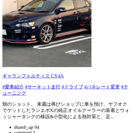
ギャランフォルティス CY4A
#愛車紹介
#サーキット走行
#ドライブ
#バネレート変更
#チ
ューニング
朝のショット。 来週は再びショップに車を預け、ヤフオク
でゲットしたランエボXの純正オイルクーラーの装着とウォ
ッシャータンクの移設&小型化による熱対策と、足...
thumb_up
94
comment
2