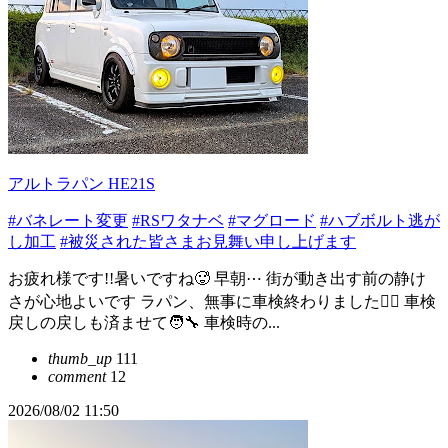
アルトラパン HE21S
#バネレート変更
#RSワタナベ
#マグロード
#ハブボルト逃が
し加工
#被災された皆さまお見舞い申し上げます
お疲れ様です!!暑いですね🥵 早朝⋯ 街が動き出す前の静け
さが心地よいです ラパン、無事に車検終わりました😮‍💨 車検
戻しの戻しも済ませて🧑‍🔧 車検時の...
thumb_up
111
comment
12
2026/08/02 11:50