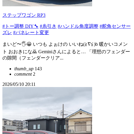
ステップワゴン RP3
#トー調整 DIY🔧
#糸引き
#ハンドル角度調整
#舵角センサー
ズレ
#バネレート変更
まいど〜🖐️😀 いつも よぉけの いいね(≧∇≦)b 暖かいコメン
ト おおきにな🙇 Geminiさんによると… 「理想のフェンダー
の隙間（フェンダークリア...
thumb_up
143
comment
2
2026/05/10 20:11