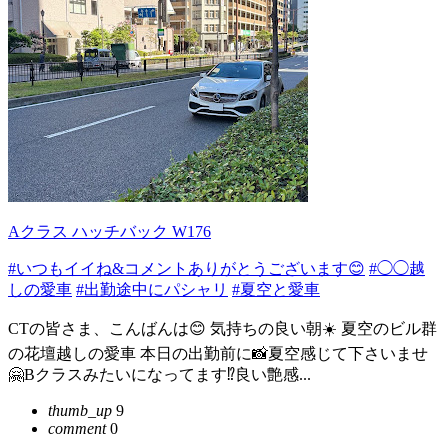
Aクラス ハッチバック W176
#いつもイイね&コメントありがとうございます😊
#◯◯越
しの愛車
#出勤途中にパシャリ
#夏空と愛車
CTの皆さま、こんばんは😊 気持ちの良い朝☀️ 夏空のビル群
の花壇越しの愛車 本日の出勤前に📸夏空感じて下さいませ
🤗Bクラスみたいになってます⁉️良い艶感...
thumb_up
9
comment
0