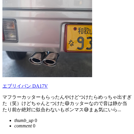
エブリイバン DA17V
マフラーカッターもらったんやけどつけたらめっちゃ出すぎ
た（笑）けどちゃんとつけた😄カッターなので音は静か当
たり前か絶対に似合わないもボンマス😅まぁ気にいら...
thumb_up
0
comment
0