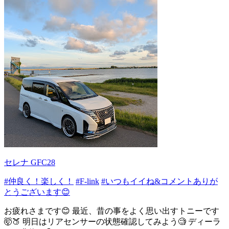
セレナ GFC28
#仲良く！楽しく！
#F-link
#いつもイイね&コメントありが
とうございます😊
お疲れさまです😊 最近、昔の事をよく思い出すトニーです
🤯🍑 明日はリアセンサーの状態確認してみよう🧐 ディーラ