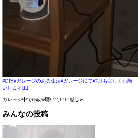
#DIY
#ガレージのある生活
#ガレージにて
#7月も宜しくお願
いします🙇‍♂️
ガレージ中でreggae聴いていい感じw
みんなの投稿