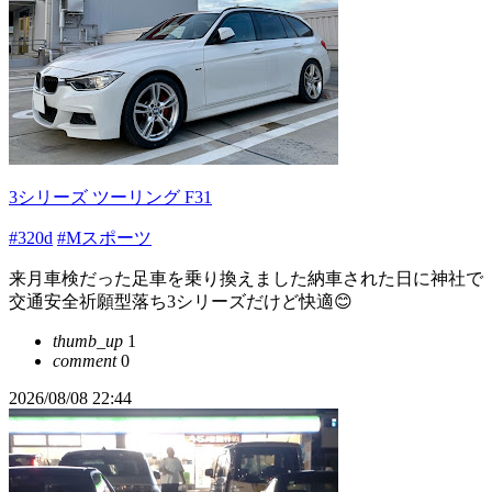
3シリーズ ツーリング F31
#320d
#Mスポーツ
来月車検だった足車を乗り換えました納車された日に神社で
交通安全祈願型落ち3シリーズだけど快適😊
thumb_up
1
comment
0
2026/08/08 22:44