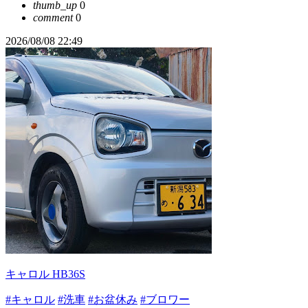
thumb_up
0
comment
0
2026/08/08 22:49
キャロル HB36S
#キャロル
#洗車
#お盆休み
#ブロワー