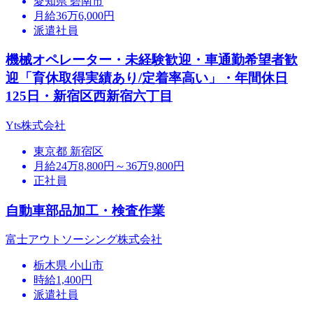
愛知県 碧南市
月給36万6,000円
派遣社員
機械オペレーター・未経験歓迎・車通勤希望者歓
迎「育休取得実績あり/定着率高い」・年間休日
125日・新宿区西新宿六丁目
Yts株式会社
東京都 新宿区
月給24万8,800円～36万9,800円
正社員
自動車部品加工・検査作業
富士アウトソーシング株式会社
栃木県 小山市
時給1,400円
派遣社員