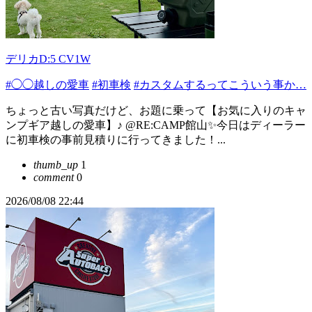
デリカD:5 CV1W
#◯◯越しの愛車
#初車検
#カスタムするってこういう事か…
ちょっと古い写真だけど、お題に乗って【お気に入りのキャ
ンプギア越しの愛車】♪ @RE:CAMP館山✨今日はディーラー
に初車検の事前見積りに行ってきました！...
thumb_up
1
comment
0
2026/08/08 22:44