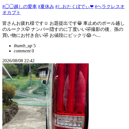
#◯◯越しの愛車
#夏休み
#しおたくぼでぃ❤
#ヘラクレスオ
オカブト
皆さんお疲れ様です☺ お題提出です😁 車止めのポール越し
のルークス🤭 ナンバー隠すのに丁度いい🤣撮影の後、孫の
買い物にお付き合い🤣 お値段にビックリ😱 ヘ...
thumb_up
5
comment
0
2026/08/08 22:42