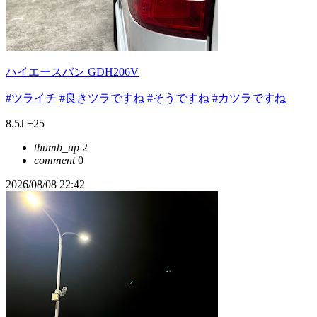
ハイエースバン GDH206V
#ツライチ
#良きツラですね
#そうですね
#カツラですね
8.5J +25
thumb_up
2
comment
0
2026/08/08 22:42