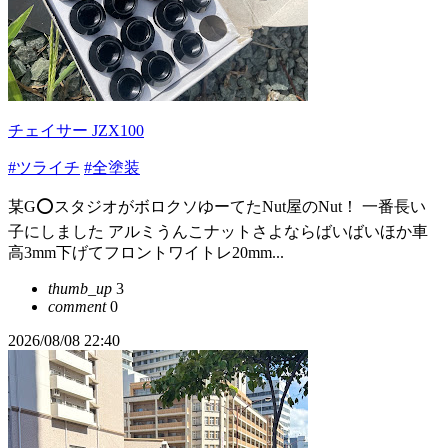
チェイサー JZX100
#ツライチ
#全塗装
某G⭕️スタジオがボロクソゆーてたNut屋のNut！ 一番長い
子にしました アルミうんこナットさよならばいばいほか車
高3mm下げてフロントワイトレ20mm...
thumb_up
3
comment
0
2026/08/08 22:40