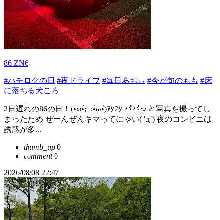
86 ZN6
#ハチロクの日
#夜ドライブ
#毎日あぢぃ
#今が旬のもも
#床
に落ちる犬ころ
2日遅れの86の日！(•́ω•̀;≡;•́ω•̀)ｱﾀﾌﾀ パパっと写真を撮ってし
まったため ぜーんぜんキマってにゃい( ′д`) 夜のコンビニは
誘惑が多...
thumb_up
0
comment
0
2026/08/08 22:47