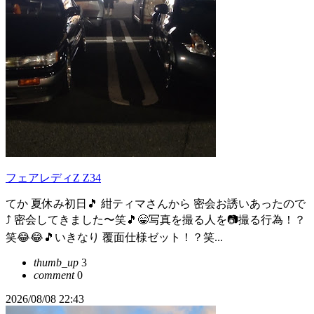
フェアレディZ Z34
てか 夏休み初日🎵 紺ティマさんから 密会お誘いあったので
⤴️ 密会してきました〜笑🎵😁写真を撮る人を📷撮る行為！？
笑😂😂🎵いきなり 覆面仕様ゼット！？笑...
thumb_up
3
comment
0
2026/08/08 22:43