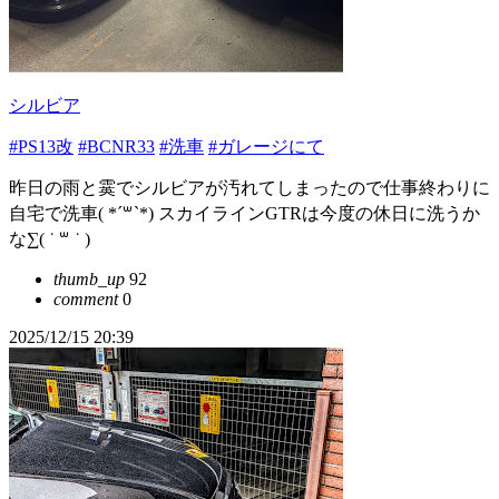
シルビア
#PS13改
#BCNR33
#洗車
#ガレージにて
昨日の雨と霙でシルビアが汚れてしまったので仕事終わりに
自宅で洗車( *´꒳`*) スカイラインGTRは今度の休日に洗うか
な∑( ˙ ꒳​ ˙ )
thumb_up
92
comment
0
2025/12/15 20:39