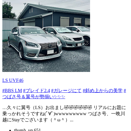
LS UVF46
#BBS LM
#ブレイド2.4
#ガレージにて
#斜め上からの美学
#
つばさ号＆翼号が勢揃い✨✨✨
…久々に翼号（LS）お出まし🤣🤣🤣🤣🤣🤣 リアルにお題に
乗っかれそうですね(ﾟ∀ﾟ)wwwwwwwww つばさ号、一晩川
越にStayでございます（＾ω＾）...
thumb_up
651