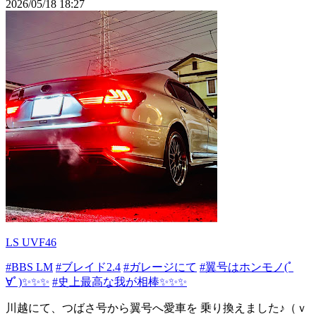
2026/05/18 18:27
LS UVF46
#BBS LM
#ブレイド2.4
#ガレージにて
#翼号はホンモノ(ﾟ
∀ﾟ)✨✨✨
#史上最高な我が相棒✨✨✨
川越にて、つばさ号から翼号へ愛車を 乗り換えました♪（ｖ