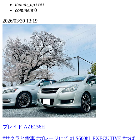
thumb_up
650
comment
0
2026/03/30 13:19
ブレイド AZE156H
#サクラと愛車
#ガレージにて
#LS600hL EXECUTIVE
#つば