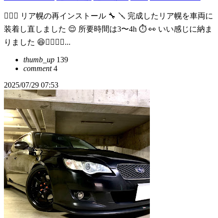
👷🏻‍♂️ リア幌の再インストール 🔧 🪛 完成したリア幌を車両に
装着し直しました 😌 所要時間は3〜4h ⏱️ 👀 いい感じに納ま
りました 😆👍🏼👷🏻‍...
thumb_up
139
comment
4
2025/07/29 07:53