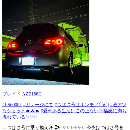
ブレイド AZE156H
#LS600hL
#ガレージにて
#つばさ号はホンモノ(ﾟ∀ﾟ)
#激アツ
なショット🔥🔥🔥
#愛車ある生活はこの上ない幸福感に満ち
溢れている✨✨✨
…つばさ号に乗り換え🤟😋🤟✨✨✨✨✨✨ 今夜はつばさ号を