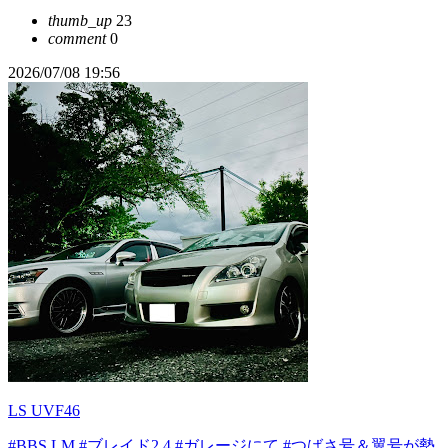
thumb_up
23
comment
0
2026/07/08 19:56
LS UVF46
#BBS LM
#ブレイド2.4
#ガレージにて
#つばさ号＆翼号が勢