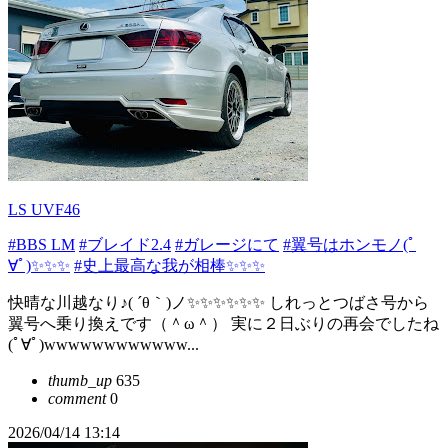
LS UVF46
#BBS LM
#ブレイド2.4
#ガレージにて
#翼号はホンモノ(ﾟ
∀ﾟ)✨✨✨
#史上最高な我が相棒✨✨✨
快晴な川越なり♪( ´θ｀)ノ✨✨✨✨✨✨ しれっとつばさ号から
翼号へ乗り換えです（＾ω＾） 実に２日ぶりの再会でしたね
(ﾟ∀ﾟ)wwwwwwwwwwww...
thumb_up
635
comment
0
2026/04/14 13:14