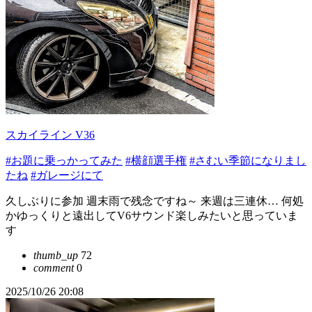
スカイライン V36
#お題に乗っかってみた
#横顔選手権
#さむい季節になりまし
たね
#ガレージにて
久しぶりに参加 週末雨で残念ですね～ 来週は三連休… 何処
かゆっくりと遠出してV6サウンド楽しみたいと思っていま
す
thumb_up
72
comment
0
2025/10/26 20:08