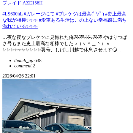
ブレイド AZE156H
#LS600hL
#ガレージにて
#ブレケツは最高(ﾟ∀ﾟ)
#史上最高
な我が相棒✨✨✨
#愛車ある生活はこの上ない幸福感に満ち
溢れている✨✨✨
…夜な夜なブレケツに見惚れた俺🤣🤣🤣🤣🤣🤣 やはりつば
さ号もまた史上最高な相棒でした ♪（ｖ＾＿＾）ｖ
✨✨✨✨✨✨✨✨✨✨翼号、しばし川越で休息させます😏...
thumb_up
638
comment
2
2026/04/26 22:01