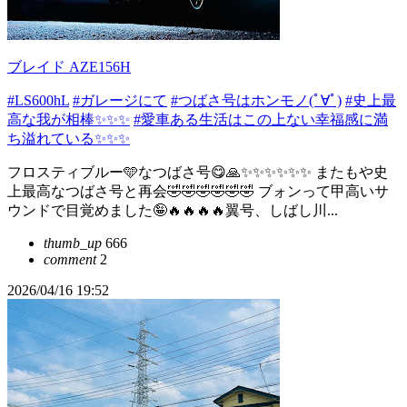
ブレイド AZE156H
#LS600hL
#ガレージにて
#つばさ号はホンモノ(ﾟ∀ﾟ)
#史上最
高な我が相棒✨✨✨
#愛車ある生活はこの上ない幸福感に満
ち溢れている✨✨✨
フロスティブルー🩵なつばさ号😋🙏✨✨✨✨✨✨ またもや史
上最高なつばさ号と再会🤣🤣🤣🤣🤣🤣 ブォンって甲高いサ
ウンドで目覚めました🤪🔥🔥🔥🔥翼号、しばし川...
thumb_up
666
comment
2
2026/04/16 19:52