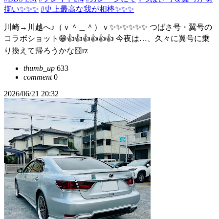
揃い✨✨✨
#史上最高な我が相棒✨✨✨
川崎→川越へ♪（ｖ＾＿＾）ｖ✨✨✨✨✨✨ つばさ号・翼号の
コラボショット😁👍👍👍👍👍👍 今夜は…、久々に翼号に乗
り換えて帰ろうかな囧rz
thumb_up
633
comment
0
2026/06/21 20:32