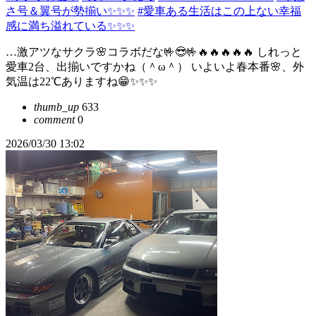
さ号＆翼号が勢揃い✨✨✨
#愛車ある生活はこの上ない幸福
感に満ち溢れている✨✨✨
…激アツなサクラ🌸コラボだな🤟😎🤟🔥🔥🔥🔥🔥 しれっと
愛車2台、出揃いですかね（＾ω＾） いよいよ春本番🌸、外
気温は22℃ありますね😁✨✨✨
thumb_up
633
comment
0
2026/03/30 13:02