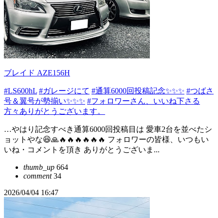
ブレイド AZE156H
#LS600hL
#ガレージにて
#通算6000回投稿記念✨✨✨
#つばさ
号＆翼号が勢揃い✨✨✨
#フォロワーさん、いいね下さる
方々ありがとうございます。
…やはり記念すべき通算6000回投稿目は 愛車2台を並べたシ
ョットやな😆🙏🔥🔥🔥🔥🔥🔥 フォロワーの皆様、いつもい
いね・コメントを頂き ありがとうございま...
thumb_up
664
comment
34
2026/04/04 16:47