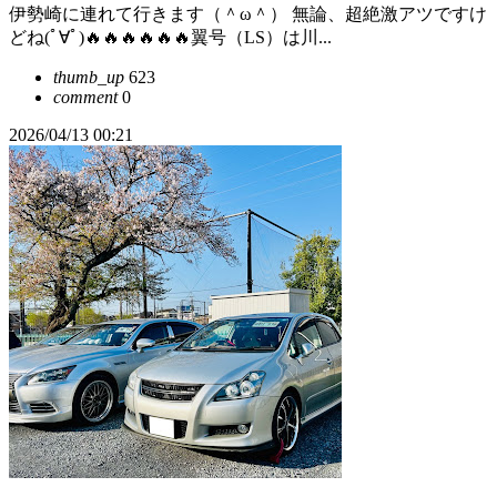
伊勢崎に連れて行きます（＾ω＾） 無論、超絶激アツですけ
どね(ﾟ∀ﾟ)🔥🔥🔥🔥🔥🔥翼号（LS）は川...
thumb_up
623
comment
0
2026/04/13 00:21