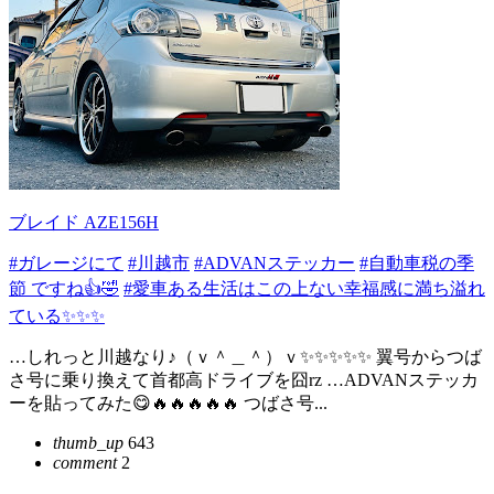
ブレイド AZE156H
#ガレージにて
#川越市
#ADVANステッカー
#自動車税の季
節 ですね👍🤣
#愛車ある生活はこの上ない幸福感に満ち溢れ
ている✨✨✨
…しれっと川越なり♪（ｖ＾＿＾）ｖ✨✨✨✨✨ 翼号からつば
さ号に乗り換えて首都高ドライブを囧rz …ADVANステッカ
ーを貼ってみた😋🔥🔥🔥🔥🔥 つばさ号...
thumb_up
643
comment
2