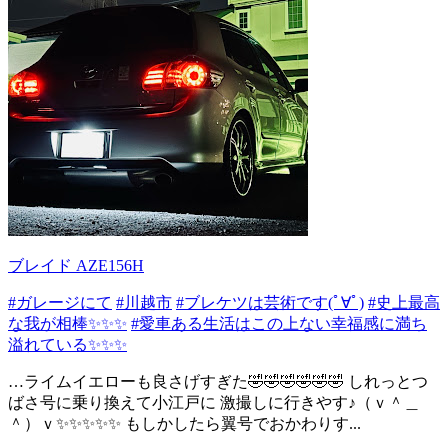
ブレイド AZE156H
#ガレージにて
#川越市
#ブレケツは芸術です(ﾟ∀ﾟ)
#史上最高
な我が相棒✨✨✨
#愛車ある生活はこの上ない幸福感に満ち
溢れている✨✨✨
…ライムイエローも良さげすぎた🤣🤣🤣🤣🤣🤣 しれっとつ
ばさ号に乗り換えて小江戸に 激撮しに行きやす♪（ｖ＾＿
＾）ｖ✨✨✨✨✨ もしかしたら翼号でおかわりす...