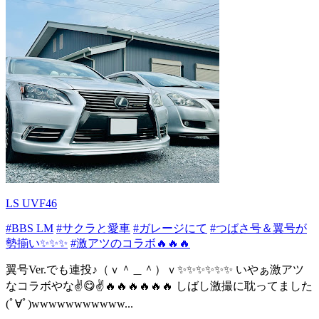
LS UVF46
#BBS LM
#サクラと愛車
#ガレージにて
#つばさ号＆翼号が
勢揃い✨✨✨
#激アツのコラボ🔥🔥🔥
翼号Ver.でも連投♪（ｖ＾＿＾）ｖ✨✨✨✨✨✨ いやぁ激アツ
なコラボやな✌️😋✌️🔥🔥🔥🔥🔥🔥 しばし激撮に耽ってました
(ﾟ∀ﾟ)wwwwwwwwwww...