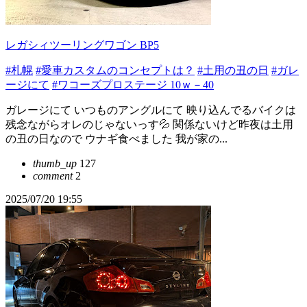
レガシィツーリングワゴン BP5
#札幌
#愛車カスタムのコンセプトは？
#土用の丑の日
#ガレ
ージにて
#ワコーズプロステージ 10ｗ－40
ガレージにて いつものアングルにて 映り込んでるバイクは
残念ながらオレのじゃないっす💦 関係ないけど昨夜は土用
の丑の日なので ウナギ食べました 我が家の...
thumb_up
127
comment
2
2025/07/20 19:55