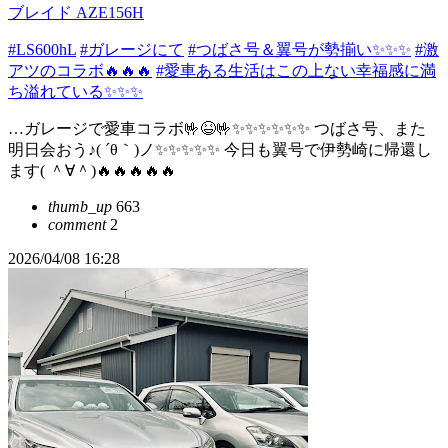
ブレイド AZE156H
#LS600hL
#ガレージにて
#つばさ号＆翼号が勢揃い✨✨✨
#激
アツのコラボ🔥🔥🔥
#愛車ある生活はこの上ない幸福感に満
ち溢れている✨✨✨
…ガレージで愛車コラボ🤟😆🤟✨✨✨✨✨✨ つばさ号、また
明日会おう♪( ´θ｀)ノ✨✨✨✨✨ 今日も翼号で伊勢崎に帰還し
ます( ＾∀＾)🔥🔥🔥🔥🔥
thumb_up
663
comment
2
2026/04/08 16:28