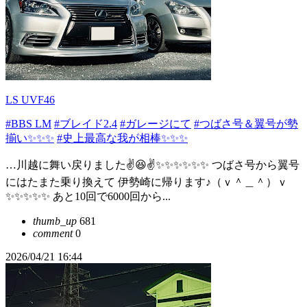
LS UVF46
#BBS LM
#ブレイド2.4
#ガレージにて
#つばさ号＆翼号が勢
揃い✨✨✨
#史上最高な我が相棒✨✨✨
…川越に舞い戻りました✌️😆✌️✨✨✨✨✨✨ つばさ号から翼号
にはたまた乗り換えて 伊勢崎に帰ります♪（ｖ＾＿＾）ｖ
✨✨✨✨✨ あと10回で6000回から...
thumb_up
681
comment
0
2026/04/21 16:44