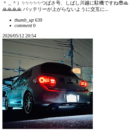
＾＿＾）✨✨✨✨✨つばさ号、しばし川越に駐機ですね😎🙏
🙏🙏🙏🙏 バッテリーが上がらないように交互に...
thumb_up
639
comment
0
2026/05/12 20:54