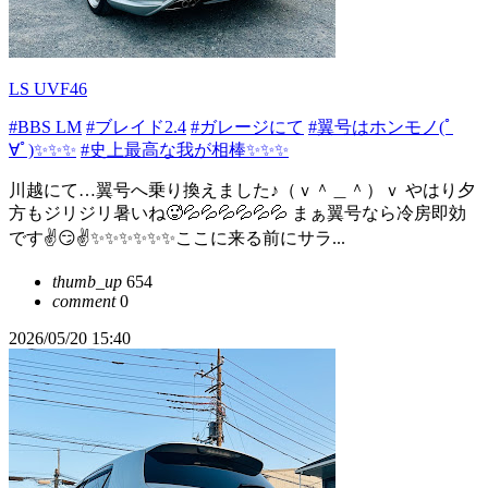
LS UVF46
#BBS LM
#ブレイド2.4
#ガレージにて
#翼号はホンモノ(ﾟ
∀ﾟ)✨✨✨
#史上最高な我が相棒✨✨✨
川越にて…翼号へ乗り換えました♪（ｖ＾＿＾）ｖ やはり夕
方もジリジリ暑いね🥵💦💦💦💦💦💦 まぁ翼号なら冷房即効
です✌️😏✌️✨✨✨✨✨✨ここに来る前にサラ...
thumb_up
654
comment
0
2026/05/20 15:40