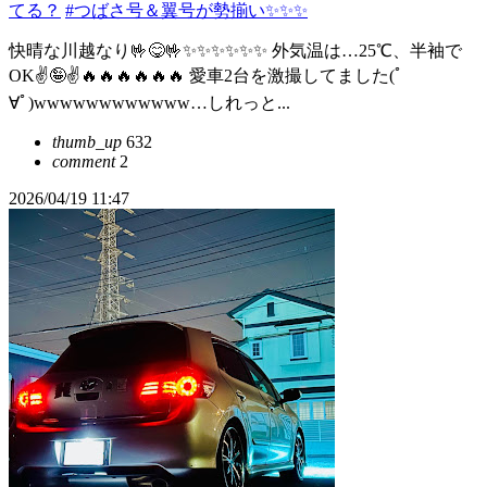
てる？
#つばさ号＆翼号が勢揃い✨✨✨
快晴な川越なり🤟😋🤟✨✨✨✨✨✨ 外気温は…25℃、半袖で
OK✌️🤪✌️🔥🔥🔥🔥🔥🔥 愛車2台を激撮してました(ﾟ
∀ﾟ)wwwwwwwwwwww…しれっと...
thumb_up
632
comment
2
2026/04/19 11:47