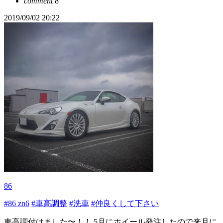
comment
8
2019/09/02 20:22
86
#86 zn6
#車高調整
#洗車
#仲良くして下さい
車高調付けました〜！！ 5月にホイール発注したので来月に