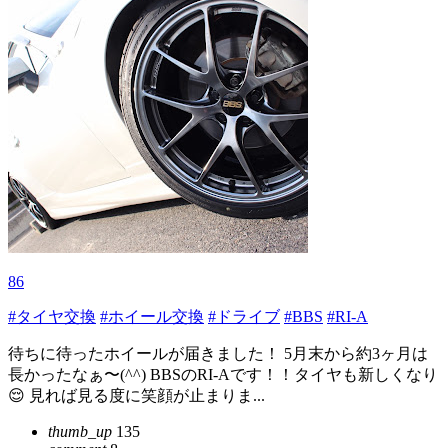
86
#タイヤ交換
#ホイール交換
#ドライブ
#BBS
#RI-A
待ちに待ったホイールが届きました！ 5月末から約3ヶ月は
長かったなぁ〜(^^) BBSのRI-Aです！！タイヤも新しくなり
😌 見れば見る度に笑顔が止まりま...
thumb_up
135