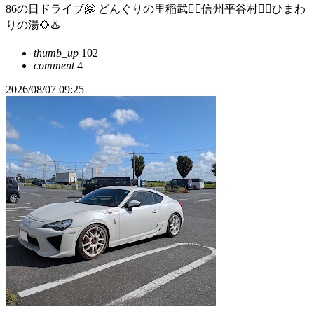
86の日ドライブ🤗 どんぐりの里稲武☝🏻信州平谷村☝🏻ひまわ
りの湯🌻♨️
thumb_up
102
comment
4
2026/08/07 09:25