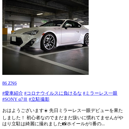
86 ZN6
#愛車紹介
#コロナウイルスに負けるな
#ミラーレス一眼
#SONY α7Ⅲ
#立駐撮影
おはようございます☀️ 先日ミラーレス一眼デビューを果た
しました！ 初心者なのでまだまだ扱いに慣れてませんがや
はり立駐は綺麗に撮れました📸ホイールが1番の...