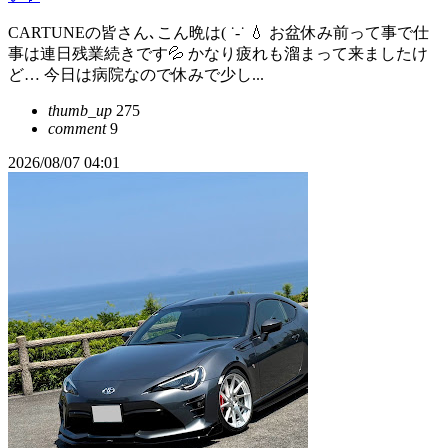
CARTUNEの皆さん､こん晩は( ˙-˙ 💧 お盆休み前って事で仕
事は連日残業続きです💦 かなり疲れも溜まって来ましたけ
ど… 今日は病院なので休みで少し...
thumb_up
275
comment
9
2026/08/07 04:01