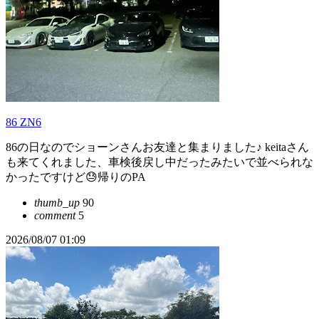
86 ZN6
86の日なのでショーンさんお友達と集まりました♪ keitaさん
も来てくれました、車検後戻し中だったみたいで並べられな
かったですけど😓帰りのPA
thumb_up
90
comment
5
2026/08/07 01:09