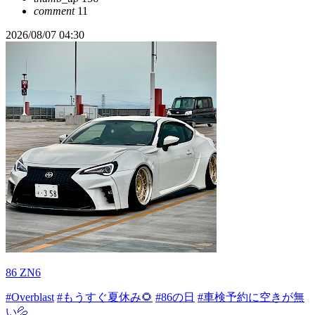
comment
11
2026/08/07 04:30
86 ZN6
#Overblast
#もうすぐ夏休み🌻
#86の日
#車検予約に空きが無
い💦