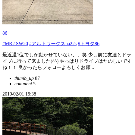
86
#MR2 SW20
#アルトワークスha22s
#トヨタ86
最近週1位でしか動かせていない、、笑 少し前に友達とドラ
イブに行って来ました(^^) やっぱりドライブはたのしいです
ね！！ 良かったらフォローよろしくお願...
thumb_up
87
comment
5
2019/02/01 15:38