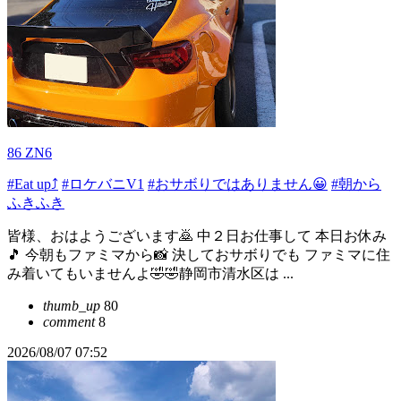
86 ZN6
#Eat up⤴️
#ロケバニV1
#おサボりではありません😀
#朝から
ふきふき
皆様、おはようございます🙇 中２日お仕事して 本日お休み
🎵 今朝もファミマから📸 決しておサボりでも ファミマに住
み着いてもいませんよ🤣🤣静岡市清水区は ...
thumb_up
80
comment
8
2026/08/07 07:52