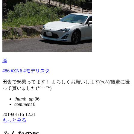
86
#86
#ZN6
#モデリスタ
田舎で86乗ってます！ よろしくお願いします(^o^)/後輩に撮
って貰いました(*˘︶˘*)
thumb_up
96
comment
6
2019/01/16 12:21
もっとみる