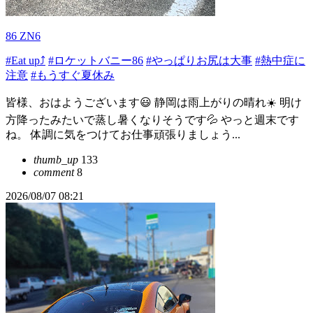
86 ZN6
#Eat up⤴
#ロケットバニー86
#やっぱりお尻は大事
#熱中症に
注意
#もうすぐ夏休み
皆様、おはようございます😃 静岡は雨上がりの晴れ☀️ 明け
方降ったみたいで蒸し暑くなりそうです💦 やっと週末です
ね。 体調に気をつけてお仕事頑張りましょう...
thumb_up
133
comment
8
2026/08/07 08:21