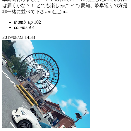
は届くかな？！ とても楽しみ(*˘︶˘*) 愛知、岐阜辺りの方是
非一緒に並べて下さいm(_ _)m...
thumb_up
102
comment
4
2019/08/23 14:33