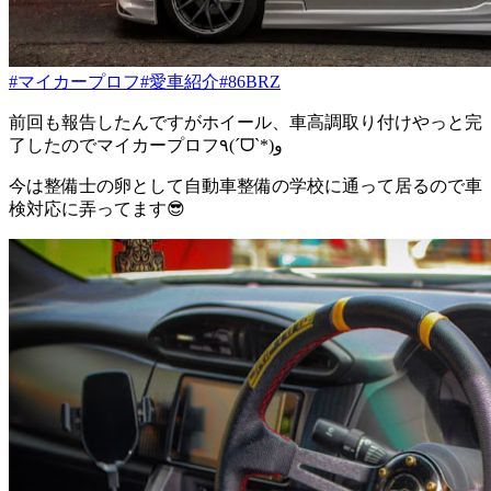
#マイカープロフ
#愛車紹介
#86BRZ
前回も報告したんですがホイール、車高調取り付けやっと完
了したのでマイカープロフ٩(ˊᗜˋ*)و
今は整備士の卵として自動車整備の学校に通って居るので車
検対応に弄ってます😎