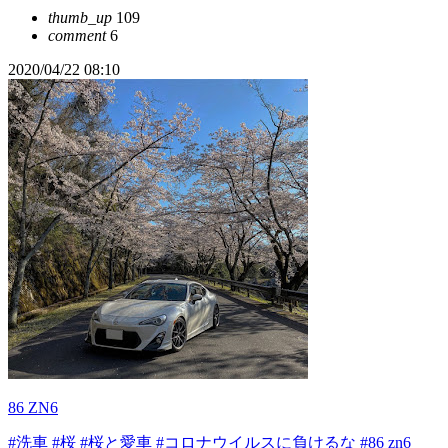
thumb_up
109
comment
6
2020/04/22 08:10
86 ZN6
#洗車
#桜
#桜と愛車
#コロナウイルスに負けるな
#86 zn6