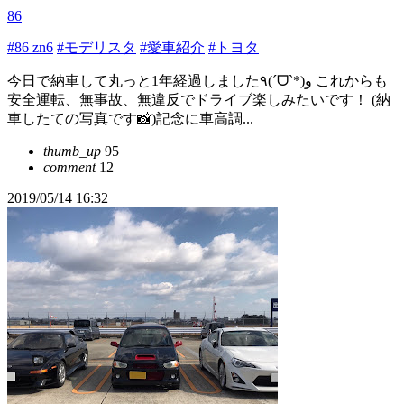
86
#86 zn6
#モデリスタ
#愛車紹介
#トヨタ
今日で納車して丸っと1年経過しました٩(ˊᗜˋ*)و これからも
安全運転、無事故、無違反でドライブ楽しみたいです！ (納
車したての写真です📸)記念に車高調...
thumb_up
95
comment
12
2019/05/14 16:32