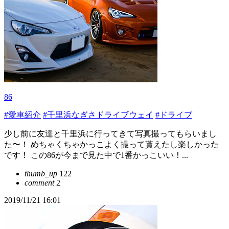
86
#愛車紹介
#千里浜なぎさドライブウェイ
#ドライブ
少し前に友達と千里浜に行ってきて写真撮ってもらいまし
た〜！ めちゃくちゃかっこよく撮って貰えたし楽しかった
です！ この86が今まで見た中で1番かっこいい！...
thumb_up
122
comment
2
2019/11/21 16:01