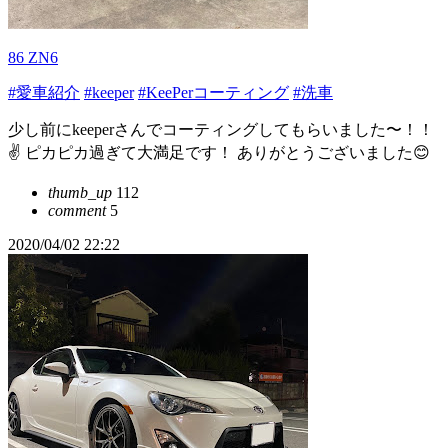
86 ZN6
#愛車紹介
#keeper
#KeePerコーティング
#洗車
少し前にkeeperさんでコーティングしてもらいました〜！！
✌️ ピカピカ過ぎて大満足です！ ありがとうございました😊
thumb_up
112
comment
5
2020/04/02 22:22