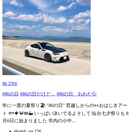
86 ZN6
#86の日
#86の日だけど…
#86の日 おわた💦
年に一度の夏祭り🏖️ "86の日" 窓越しからの👀おはじきアー
ト 🐟🐠🦀🪼🐳 いっぱい泳いでるよそして 仙台七夕祭りも 8
月6日に始まりました 市内の小中...
thumb_up
156