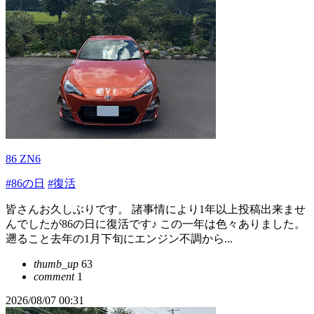
86 ZN6
#86の日
#復活
皆さんお久しぶりです。 諸事情により1年以上投稿出来ませ
んでしたが86の日に復活です♪ この一年は色々ありました。
遡ること去年の1月下旬にエンジン不調から...
thumb_up
63
comment
1
2026/08/07 00:31