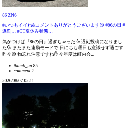
86 ZN6
#いつもイイね&コメントありがとうございます😊
#86の日
#
遅刻…
#CT夏休み状態…
気がつけば『86の日』過ぎちゃった💦 遅刻投稿になりまし
た💦 またまた連勤モードで 日にちも曜日も意識せず過ごす
昨今😅 物忘れ注意ですね✋ 今年度は町内会...
thumb_up
85
comment
2
2026/08/07 02:11