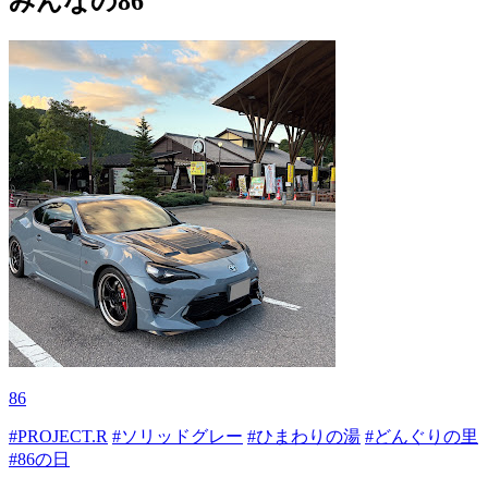
みんなの86
86
#PROJECT.R
#ソリッドグレー
#ひまわりの湯
#どんぐりの里
#86の日